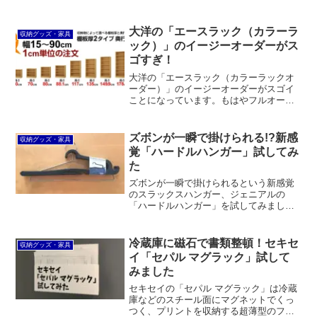
ズにも同様のものがありますが、こちら
なら半分のコストで済みます。また、広
い面が開くので大切な作品を丁寧に出し
大洋の「エースラック（カラーラ
収納グッズ・家具
入れできます。
ック）」のイージーオーダーがス
ゴすぎ！
大洋の「エースラック（カラーラックオ
ーダー）」のイージーオーダーがスゴイ
ことになっています。もはやフルオーダ
ーと言って良いレベルです。幅1cmのサ
イズオーダーはもちろんのこと、奥行、
高さも選べますし、カラーは12色、幅木
ズボンが一瞬で掛けられる!?新感
収納グッズ・家具
よけカット加工や配線裏板穴加工もでき
覚「ハードルハンガー」試してみ
ます。
た
ズボンが一瞬で掛けられるという新感覚
のスラックスハンガー、ジェニアルの
「ハードルハンガー」を試してみまし
た。宣伝に偽りなく確かにズボンを一瞬
で掛けられます。二つ折りに掛ける習慣
がなく、普通のハンガーで腰の部分を掛
冷蔵庫に磁石で書類整頓！セキセ
収納グッズ・家具
ける人にオススメできると思います。
イ「セパル マグラック」試して
みました
セキセイの「セパル マグラック」は冷蔵
庫などのスチール面にマグネットでくっ
つく、プリントを収納する超薄型のファ