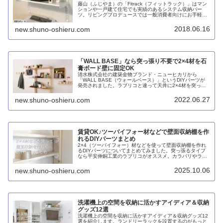
藤山（ふじやま）の「Fitrack（フィットラック）」はマン
ションや一戸建て住宅でも実績のあるシステム収納パー
ツ。リビングプロデュースでは一般消費者向けにお手軽
DIYで洗濯機上など壁面に自由棚を作れるセットを多数扱
っています。
2018.06.16
new.shuno-oshieru.com
「WALL BASE」なら突っ張り不要で2×4材を石
膏ボード壁に固定OK
清水株式会社の建築金物ブランド・ニューヒカリから
「WALL BASE（ウォールベース）」というDIYパーツが
発売されました。ラブリコと違って天井に2×4材を突っ張
って固定するのではなく、石膏ボード壁に固定して荷重は
床に逃がすことができます。
2022.06.27
new.shuno-oshieru.com
賃貸OK♪ツーバイフォー材などで壁面収納棚を作
れるDIYパーツまとめ
2×4（ツーバイフォー）材などを使って壁面収納棚を作れ
るDIYパーツについてまとめてみました。突っ張るタイプ
なら平安伸銅工業のラブリコがオススメ。カラバリやライ
ンナップが豊富で1×8材などにも対応できます。それより
もイチオシはアイワ金属のスタンドバーとニューヒカリの
2025.10.06
new.shuno-oshieru.com
ウォールベース。石膏ボードに直接固定するので倒れてく
る心配がありません。
洗濯機上の空間を収納に活かすアイディア＆収納
グッズ12選
洗濯機上の空間を収納に活かすアイディア＆収納グッズ12
選を紹介します。ランドリーラックを設置するのがもっと