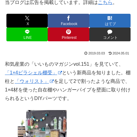
当ブログは広告を掲載しています。詳細は
こちら
。
X
Facebook
はてブ
LINE
Pinterest
コメント
2019.03.03
2024.05.01
和気産業の「いいものマガジンvol.151」を見ていて、
「1×4ピラシェル棚受」
という新商品を知りました。棚
柱と
「ウォリスト」
を足して2で割ったような商品で、
1×4材を使った自在棚やハンガーパイプを壁面に取り付け
られるというDIYパーツです。