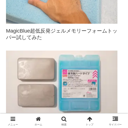
MagicBlue超低反発ジェルメモリーフォームトッ
パー試してみた
アマゾンでも爆売れの「ステンレス保冷剤」を
メニュー
ホーム
検索
トップ
サイドバー
百均と比較した結果