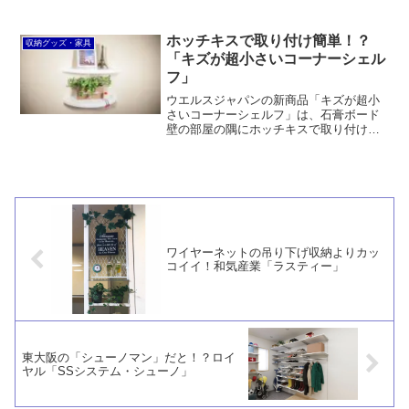
イルボックス、レターラックです。概ね
使えると思いますが、個人的には正面が
透明だったらもっと良かったです。ま
ホッチキスで取り付け簡単！？
収納グッズ・家具
た、仕切りシートではなくクリアホルダ
「キズが超小さいコーナーシェル
ーのほうが使いやすいと思います。
フ」
ウエルスジャパンの新商品「キズが超小
さいコーナーシェルフ」は、石膏ボード
壁の部屋の隅にホッチキスで取り付けら
れるラックです。ただ、ステープル36連
打で取り付けるのは大変ですし、ABS樹
脂製で見た目も微妙。競合商品に勝ち目
があるとは思えません。
ワイヤーネットの吊り下げ収納よりカッ
コイイ！和気産業「ラスティー」
東大阪の「シューノマン」だと！？ロイ
ヤル「SSシステム・シューノ」