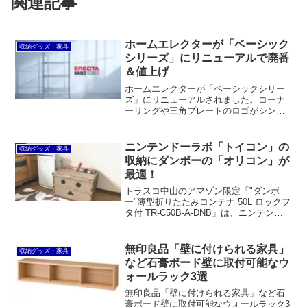
関連記事
ホームエレクターが「ベーシック
収納グッズ・家具
シリーズ」にリニューアルで廃番
＆値上げ
ホームエレクターが「ベーシックシリー
ズ」にリニューアルされました。コーナ
ーリングや三角プレートのロゴがシンプ
ルになるなど変更点が多数。同時に、廃
番品がたくさん出ており、ポールは
SUS304からSUS430にスペックダウン、
ニンテンドーラボ「トイコン」の
収納グッズ・家具
5割以上も値上げされたパーツもありま
収納にダンボーの「オリコン」が
す。
最適！
トラスコ中山のアマゾン限定「"ダンボ
ー"薄型折りたたみコンテナ 50L ロックフ
タ付 TR-C50B-A-DNB」は、ニンテンド
ーswitchのトイコンを収納するのにピッ
タリ！リビングに置いても違和感がな
く、とてもキュートです。
無印良品「壁に付けられる家具」
収納グッズ・家具
など石膏ボード壁に取付可能なウ
ォールラック3選
無印良品「壁に付けられる家具」など石
膏ボード壁に取付可能なウォールラック3