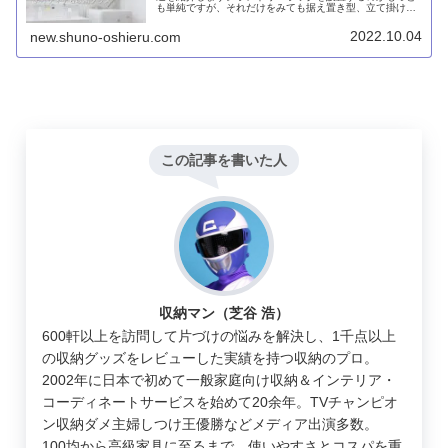
も単純ですが、それだけをみても据え置き型、立て掛け
式、突っ張り式があります。DIYで棚受け金具を使った
り、2×4材を用いて棚板を設置するというのも方法です。
2022.10.04
new.shuno-oshieru.com
この記事を書いた人
収納マン（芝谷 浩）
600軒以上を訪問して片づけの悩みを解決し、1千点以上
の収納グッズをレビューした実績を持つ収納のプロ。
2002年に日本で初めて一般家庭向け収納＆インテリア・
コーディネートサービスを始めて20余年。TVチャンピオ
ン収納ダメ主婦しつけ王優勝などメディア出演多数。
100均から高級家具に至るまで、使いやすさとコスパを重