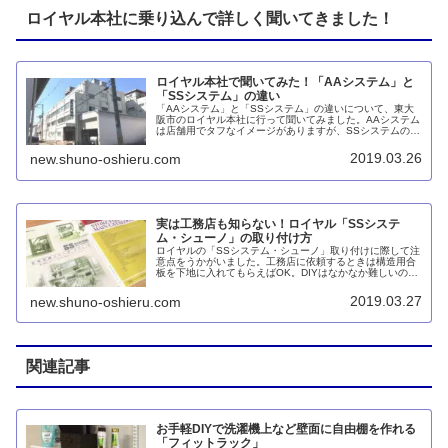
ロイヤル本社に乗り込んで詳しく聞いてきました！
ロイヤル本社で聞いてみた！「AAシステム」と
「SSシステム」の違い
「AAシステム」と「SSシステム」の違いについて、東大
阪市のロイヤル本社に行って聞いてみました。AAシステム
は店舗用でタフなイメージがありますが、SSシステムのほ
うが耐荷重が大きく、サビにくく、子供が触っても安全に
できています。
2019.03.26
new.shuno-oshieru.com
実は工務店も知らない！ロイヤル「SSシステ
ム・シューノ」の取り付け方
ロイヤルの「SSシステム・シューノ」取り付けに際して注
意点をうかがいました。工務店に依頼するときは構造用合
板を下地に入れてもらえばOK。DIYはなかなか難しいので
基本的にプロに任せるのが良いそうです。
2019.03.27
new.shuno-oshieru.com
関連記事
お手軽DIYで洗濯機上など壁面に自由棚を作れる
「フィットラック」