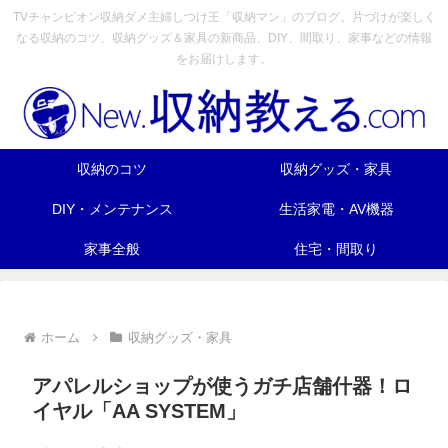
TVチャンピオン収納ダメ主婦しつけ王「収納マン」のブログ。片づけが楽しく
なる収納のコツ、収納グッズ＆家具の新商品、DIY、間取り、家事などの情報
をお届けします。
収納のコツ
収納グッズ・家具
DIY・メンテナンス
生活家電・AV機器
家事全般
住宅・間取り
ホーム
収納グッズ・家具
アパレルショップが使うガチ店舗什器！ロ
イヤル「AA SYSTEM」