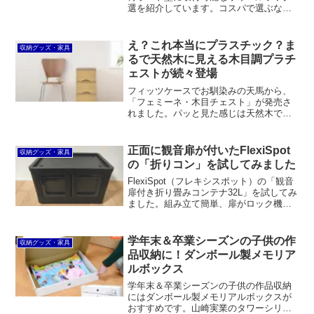
選を紹介しています。コスパで選ぶなら
レックの「モダンラック」。ホッチキス
で取り付けられる若林製作所の「壁美人
ウォールポケット」も良いですね。
え？これ本当にプラスチック？ま
収納グッズ・家具
るで天然木に見える木目調プラチ
ェストが続々登場
フィッツケースでお馴染みの天馬から、
「フェミーネ・木目チェスト」が発売さ
れました。パッと見た感じは天然木でで
きているように見えますが、引出しの前
板に木目調のプリントを施したプラスチ
ック製のチェストなのです。こういう新
正面に観音扉が付いたFlexiSpot
収納グッズ・家具
しい取り組みはいかにも天...
の「折りコン」を試してみました
FlexiSpot（フレキシスポット）の「観音
扉付き折り畳みコンテナ32L」を試してみ
ました。組み立て簡単、扉がロック機能
付きというのが素晴らしいです。頑丈な
うえに持ち運びできるので、キャンプな
どのレジャーや工具などを収めるのに最
学年末＆卒業シーズンの子供の作
収納グッズ・家具
適だと思います。
品収納に！ダンボール製メモリア
ルボックス
学年末＆卒業シーズンの子供の作品収納
にはダンボール製メモリアルボックスが
おすすめです。山崎実業のタワーシリー