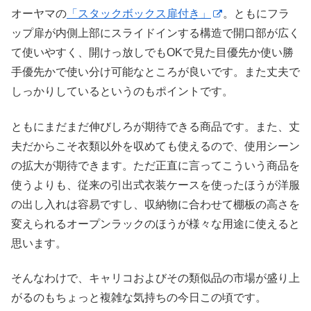
オーヤマの
「スタックボックス扉付き」
。
ともにフラ
ップ扉が内側上部にスライドインする構造で開口部が広く
て使いやすく、開けっ放しでもOKで見た目優先か使い勝
手優先かで使い分け可能なところが良いです。また丈夫で
しっかりしているというのもポイントです。
ともにまだまだ伸びしろが期待できる商品です。また、丈
夫だからこそ衣類以外を収めても使えるので、使用シーン
の拡大が期待できます。ただ正直に言ってこういう商品を
使うよりも、従来の引出式衣装ケースを使ったほうが洋服
の出し入れは容易ですし、収納物に合わせて棚板の高さを
変えられるオープンラックのほうが様々な用途に使えると
思います。
そんなわけで、キャリコおよびその類似品の市場が盛り上
がるのもちょっと複雑な気持ちの今日この頃です。