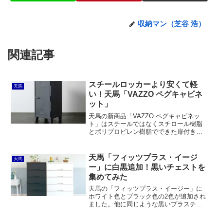
収納マン（芝谷 浩）
関連記事
スチールロッカーより安くて軽
天馬
い！天馬「VAZZO ペグキャビネ
ット」
天馬の新商品「VAZZO ペグキャビネッ
ト」はスチールではなくスチロール樹脂
とポリプロピレン樹脂でできた扉付きの
収納庫です。事務用のスチール製の小型
ロッカーと同じくらいの価格ですが、お
しゃれなスチールキャビネットよりは安
天馬「フィッツプラス・イージ
天馬
く、軽くて持ち運びやすいのがメリット
ー」に白黒追加！黒いチェストを
と言えるでしょう。
集めてみた
天馬の「フィッツプラス・イージー」に
ホワイト色とブラック色の2色が追加され
ました。他に同じような黒いプラスチッ
ク製チェストを集めてみたところ意外と