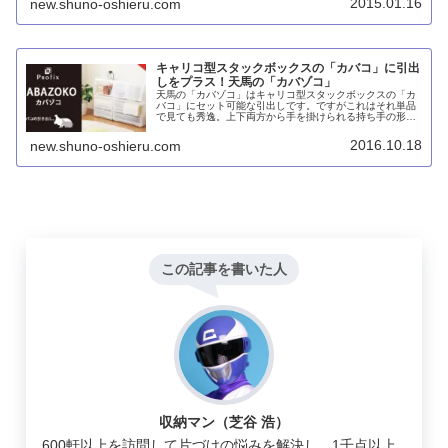
2015.01.16
new.shuno-oshieru.com
キャリコ型スタックボックスの「カバコ」に引出
しをプラス！天馬の「カバゾコ」
天馬の「カバゾコ」はキャリコ型スタックボックスの「カ
バコ」にセット可能な引出しです。ですがこれはそれ単品
で見ても秀逸。上下両方から手を掛けられる持ち手の形状
ですし、奥行40cmでリビングなどでも使えます。
2016.10.18
new.shuno-oshieru.com
この記事を書いた人
収納マン（芝谷 浩）
600軒以上を訪問して片づけの悩みを解決し、1千点以上