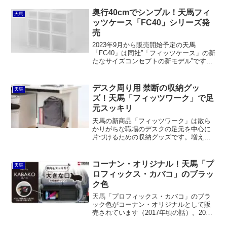
います。日本製で品質が高くて丈夫なだ
けでなく、フラップ扉が天板下にスライ
奥行40cmでシンプル！天馬フィ
天馬
ドインする構造なので、開け...
ッツケース「FC40」シリーズ発
売
2023年9月から販売開始予定の天馬
「FC40」は同社”「フィッツケース」の新
たなサイズコンセプトの新モデル”です。
これまで奥行40cmの引出式衣装ケースは
少なかったですが、FC40はサイズやカラ
ーのラインナップが多いのが魅力。仕様
デスク周り用 禁断の収納グッ
天馬
はむしろフィッツユニットに近くて、そ
ズ！天馬「フィッツワーク」で足
れでいて価格は決して高くありません。
元スッキリ
天馬の新商品「フィッツワーク」は散ら
かりがちな職場のデスクの足元を中心に
片づけるための収納グッズです。増えす
ぎたA4ファイル、カバン、靴など、オフ
ィスワーカーが収納に困りがちなモノを
収納するスペースを提供してくれます。
コーナン・オリジナル！天馬「プ
天馬
ロフィックス・カバコ」のブラッ
ク色
天馬「プロフィックス・カバコ」のブラ
ック色がコーナン・オリジナルとして販
売されています（2017年頃の話）。2023
年現在はプロパーでブラック色が用意さ