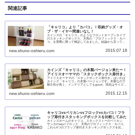
関連記事
「キャリコ」より「カバコ」！収納グッズ・オ
ブ・ザ・イヤー間違いなし！
カインズの「キャリコ」のようなフロントオープンタイプ
のスタッキングボックス、天馬の「プロフィックス・カバ
コ」を実際に買って検証してみました。結論から言って収
納グッズ・オブ・ザ・イヤー間違いなしと言える優れもの
です。ペットボトル、ワイシャツ、Tシャツ、フェイスタ
2015.07.18
new.shuno-oshieru.com
オル、バスタオルなども入れてみました。分別ゴミ箱やコ
ンテナ代わりに使うのも良いでしょう。
カインズ「キャリコ」の木製バージョン来たー！
アイリスオーヤマの「スタックボックス扉付き」
アイリスオーヤマの「スタックボックス扉付き」はいわば
カインズ「キャリコ」の木製バージョンです。木製なので
耐久性が高く、インテリアとしてもgood。現在はサイズ、
カラー、タイプともに増えて人気となっています。
2015.12.15
new.shuno-oshieru.com
キャリコvsペリカンvsフロックvsカバコ！フラ
ップ扉付きスタッキングボックスを比較してみた
カインズホームのキャリコ、スタックストーのペリカン、
サンカのsqu+フロック、天馬のプロフィックス・カバコ。
これら4つのフラップ扉付きスタッキングボックスを比較
してみました。結論としてカバコが一番オススメです。