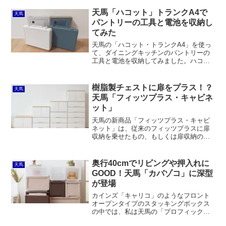
なくて、天馬のシェアが高いことが分か
りました。ほかはカバロック、JEJアス
天馬「ハコット」トランクA4で
天馬
テージ、サンカなど。
パントリーの工具と電池を収納し
てみた
天馬の「ハコット・トランクA4」を使っ
て、ダイニングキッチンのパントリーの
工具と電池を収納してみました。ハコッ
トは中国製とは思えないクオリティーで
す。ただ、中に仕切り板はないので、100
均のケースなどを使って仕切る必要があ
樹脂製チェストに扉をプラス！？
天馬
ります。
天馬「フィッツプラス・キャビネ
ット」
天馬の新商品「フィッツプラス・キャビ
ネット」は、従来のフィッツプラスに扉
収納を乗せたもの、もしくは扉収納のみ
のローボードです。棚板は可動式で前後2
分割になっているほか、背板の取り付け
方によって電源タップなどの収納スペー
奥行40cmでリビングや押入れに
天馬
スを確保できるのは、天馬らしい気配り
GOOD！天馬「カバゾコ」に深型
だと思います。
が登場
カインズ「キャリコ」のようなフロント
オープンタイプのスタッキングボックス
の中では、私は天馬の「プロフィック
ス・カバコ」（下写真）をオススメして