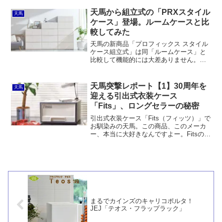
れています。
天馬から組立式の「PRXスタイル
天馬
ケース」登場。ルームケースと比
較してみた
天馬の新商品「プロフィックス スタイル
ケース組立式」は同「ルームケース」と
比較して機能的には大差ありません。た
だ、サイズバリエーションが異なるので
基本的に競合しないです。しかしなが
ら、組立式であることのメリットは消費
天馬突撃レポート【1】30周年を
天馬
者には感じられないのが残念。
迎える引出式衣装ケース
「Fits」、ロングセラーの秘密
引出式衣装ケース「Fits（フィッツ）」で
お馴染みの天馬。この商品、このメーカ
ー、本当に大好きなんですよー。Fitsの素
晴らしいところを私なりに簡単に言っち
ゃうと「頑丈で使いやすい」ということ
なんですけど、天馬の作る収納用品はど
れもそういう...
まるでカインズのキャリコポルタ！
JEJ「テオス・フラップラック」