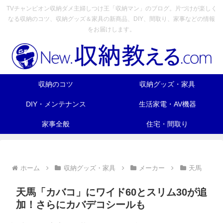
TVチャンピオン収納ダメ主婦しつけ王「収納マン」のブログ。片づけが楽しく
なる収納のコツ、収納グッズ＆家具の新商品、DIY、間取り、家事などの情報
をお届けします。
収納のコツ
収納グッズ・家具
DIY・メンテナンス
生活家電・AV機器
家事全般
住宅・間取り
ホーム
収納グッズ・家具
メーカー
天馬
天馬「カバコ」にワイド60とスリム30が追
加！さらにカバデコシールも