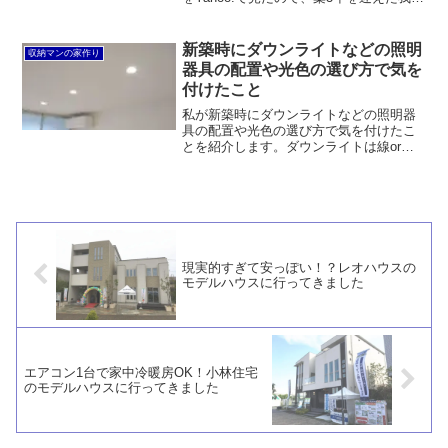
家はどうかと思って検証してみました。
その結果、3.15kWでも10kW以上でも損
をすることはないだろうと思いますが、
新築時にダウンライトなどの照明
収納マンの家作り
蓄電池は厳しいと感じました。
器具の配置や光色の選び方で気を
付けたこと
私が新築時にダウンライトなどの照明器
具の配置や光色の選び方で気を付けたこ
とを紹介します。ダウンライトは線or面
で配置しなければなりません。また、空
間ではなく壁を照らすと雰囲気が良くな
ります。天井照明だけに頼らず、コスト
を抑えるためにもダウンライトは必要最
小限にしました。
現実的すぎて安っぽい！？レオハウスの
モデルハウスに行ってきました
エアコン1台で家中冷暖房OK！小林住宅
のモデルハウスに行ってきました