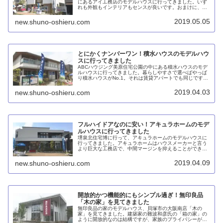
にあるアイ工務店のモデルハウスに行ってきました。いず
れも外観もインテリアもセンスが良いです。おまけに、ア
プローチの良い半地下の階段下収納、ロイヤルのSSシステ
ム・シューノを採用しているなど、収納面でも優れている
2019.05.05
new.shuno-oshieru.com
と思います。ただ会社が若いというのが不安要素です。
とにかくナンバーワン！積水ハウスのモデルハウ
スに行ってきました
ABCハウジング美原住宅公園の中にある積水ハウスのモデ
ルハウスに行ってきました。暮らしやすさで選べばやっぱ
り積水ハウスがNo.1。それは賃貸アパートでも同じです。
そして積水ハウスは鉄骨造も木造も扱っています。坪あた
り単価は80～90万円と高価ですが、賃貸のノウハウで設備
2019.04.03
new.shuno-oshieru.com
コストを抑えれば何とかなるのではないかと期待していま
す。
フルハイドアなのに安い！アキュラホームのモデ
ルハウスに行ってきました
堺泉北住宅博に行って、アキュラホームのモデルハウスに
行ってきました。アキュラホームはハウスメーカーと言う
より巨大な工務店で、中間マージンを抑えることができま
す。また、ジャーブネットを通じてシステムキッチンなど
を大量一括購入することでコストを抑えます。おまけにフ
2019.04.09
new.shuno-oshieru.com
ルハイドアが標準装備というのが素晴らしい。
開放的かつ機能的にもシンプル過ぎ！無印良品
「木の家」を見てきました
無印良品の家のモデルハウス、貝塚市の大阪南店「木の
家」を見てきました。建築家の難波和彦氏の「箱の家」の
ように開放的なのは結構ですが、家族のプライバシーがな