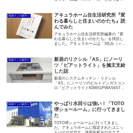
巨大な工務店で、中間マージンを抑える
ことができます。また、ジャーブネット
を通じてシステムキッチンなどを大量一
アキュラホーム住生活研究所『変
収納マンの家作り
括購入することでコストを抑えます。お
わる暮らしと住まいのかたち』読
まけにフルハイドアが標準装備というの
んでみた
が素晴らしい。
アキュラホーム住生活研究所編著の『変
わる暮らしと住まいのかたち』を拝読し
ました。アキュラホームは「3住み（＝住
みごこち＋住みごたえ＋住みこなし）」
を重視しており、そのルーツは京都の町
屋にあることを知ることができました。
新居のリクシル「AS」にノーリ
収納マンの家作り
ツ「ピアットライト」を施主支給
した話
新居のシステムキッチン・リクシル
「AS」にノーリツのビルトインガスコン
ロ「ピアットライトN3WS1PWAS6STE-
13A」を楽天市場で購入して設置しよう
としたところ、予期せぬトラブルが発生
しました。かたやガスコックがないと付
やっぱり水回りは強い！「TOTO
収納マンの家作り
けられない、かたやガスコンロが付いて
堺ショールーム」に行ってきまし
いないとガスコックが付けられないと言
た
われて右往左往。施主支給などせずアキ
ュラホームにお任せするのが無難でし
TOTO堺ショールームに行ってきまし
た。
た。アキュラホームに指定されたユニッ
トバスのサザナ、洗面化粧台のサクア、