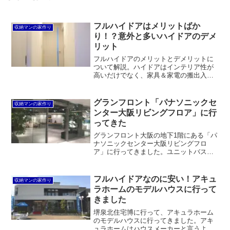
フルハイドアはメリットばか
収納マンの家作り
り！？意外と多いハイドアのデメ
リット
フルハイドアのメリットとデメリットに
ついて解説。ハイドアはインテリア性が
高いだけでなく、家具＆家電の搬出入
や、クローゼットの折れ戸に採用したと
きにメリットが大きいです。一方で、使
いどころを間違えると圧迫感を感じた
グランフロント「パナソニックセ
収納マンの家作り
り、部屋が狭く感じてしまう可能性もあ
ンター大阪リビングフロア」に行
ります。また、反ったり空気抵抗が大き
ってきた
くて、戸の開閉が重く感じられることも
あります。
グランフロント大阪の地下1階にある「パ
ナソニックセンター大阪リビングフロ
ア」に行ってきました。ユニットバスの
「オフローラ」と洗面化粧台の「シーラ
イン」をチェック。TOTOと比較して非
常に悩ましいところです。
フルハイドアなのに安い！アキュ
収納マンの家作り
ラホームのモデルハウスに行って
きました
堺泉北住宅博に行って、アキュラホーム
のモデルハウスに行ってきました。アキ
ュラホームはハウスメーカーと言うより