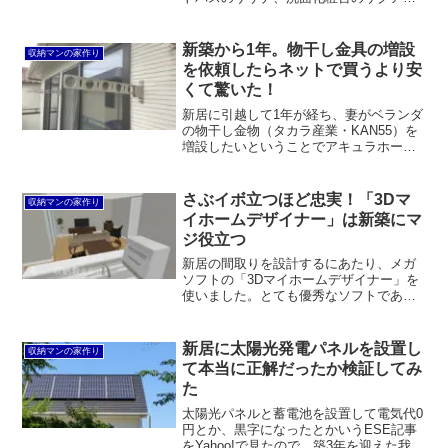
ウォシュレット一体型便器を見てきたの
ですが、一見地味に見えていずれも良く
できていると感心しました。
新築から1年。物干し金具の増設
収納マンの家作り
を依頼したらネットで買うより安
くて驚いた！
新居に引越して1年が経ち、妻がベランダ
の物干し金物（タカラ産業・KAN55）を
増設したいということでアキュラホーム
に見積りを依頼したところ、ネットショ
ップで買うよりも安く済みました。しか
も、取付工賃込み。ハウスメーカーでこ
さぶイボ立つほど忠実！「3Dマ
収納マンの家作り
んなにサービスが良いところはまずない
イホームデザイナー」は新築にマ
でしょう。
ジ役立つ
新居の間取りを設計するにあたり、メガ
ソフトの「3Dマイホームデザイナー」を
使いました。とても優秀なソフトである
ことは理解しているつもりでしたが、実
際に家が出来上がってみると、改めてそ
の素晴らしさに感動しました。
新居に太陽光発電パネルを設置し
収納マンの家作り
て本当に正解だったか検証してみ
た
太陽光パネルと蓄電池を設置して電気代0
円とか、黒字になったとかいうESE記事
をYahoo!で見たので、築3年を迎えた我が