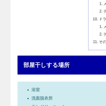
ド
そ
部屋干しする場所
浴室
洗面脱衣所