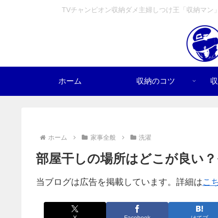
TVチャンピオン収納ダメ主婦しつけ王「収納マン
ホーム
収納のコツ
収
ホーム
家事全般
洗濯
部屋干しの場所はどこが良い
当ブログは広告を掲載しています。詳細は
こ