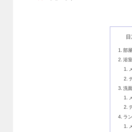
目
部
浴
洗
ラ