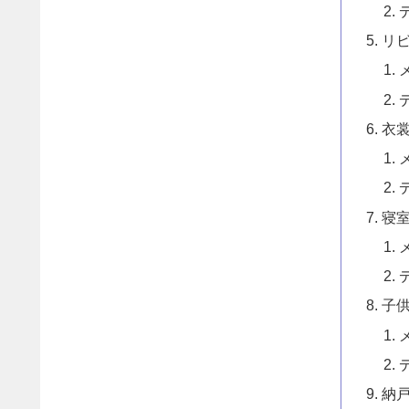
リ
衣
寝
子
納