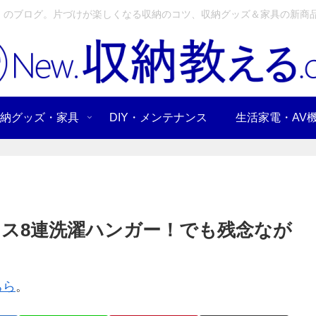
」のブログ。片づけが楽しくなる収納のコツ、収納グッズ＆家具の新商品
納グッズ・家具
DIY・メンテナンス
生活家電・AV
ス8連洗濯ハンガー！でも残念なが
ちら
。