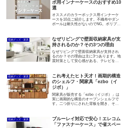
ボ用インナーケースのおすすめ10
選
オススメのカラーボックス用インナーケ
ースを10点ご紹介します。不織布やダン
ボールは耐久性がないのでNG。ポリプロ
ピレン製のニトリ「Nインボックス」やス
チールフレームの「ライラ3」などがオス
スメです。無印良品の「ポリプロピレン
なぜリビングで壁面収納家具が支
収納グッズ・家具
小物収納ケース ワイド」も良いでしょ
持されるのか？その3つの理由
う。
なぜリビングで壁面収納家具が支持され
るのか？その理由は主に3つあります。地
震対策として安心感がある、テレビを中
心にモノを一ヵ所に収納できる、部屋が
広く見えるということです。
これ考えたヒト天才！画期的構造
収納グッズ・家具
のシェルフ・関家具「ezbo（イ
ジボ）」
関家具が販売する「ezbo（イジボ）」は
実に画期的な構造のオープンシェルフで
す。二つ折りにされた背板を開き、そこ
に付いた両側のラダーフレームを起こし
て、棚板などをセットするだけ。しかも
どのパーツも手頃な価格で、様々な部屋
ブルーレイ対応で安心！エレコム
収納グッズ・家具
で使えます。
「ファスナーケース」で省スペー