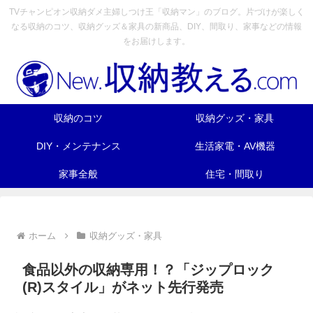
TVチャンピオン収納ダメ主婦しつけ王「収納マン」のブログ。片づけが楽しく
なる収納のコツ、収納グッズ＆家具の新商品、DIY、間取り、家事などの情報
をお届けします。
収納のコツ
収納グッズ・家具
DIY・メンテナンス
生活家電・AV機器
家事全般
住宅・間取り
ホーム
収納グッズ・家具
食品以外の収納専用！？「ジップロック
(R)スタイル」がネット先行発売