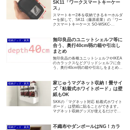
SK11「ワークスマートキーケー
いのあるメーカーや販売店だと改めて思
ス」
いました。
スマートキー2本を収納できるキーホルダ
ーを探して、SK11（藤原産業）の「ワー
クスマートキーケース SO-WSKC-
BKRS」を購入しました。思ったより厚
みが出てしまったものの、ポリエステル
製で耐久性が期待できますし、コスパも
無印良品のユニットシェルフ等に
収納グッズ・家具
非常に良いです。
合う、奥行40cm弱の箱や引出し
まとめ
無印良品の各種ユニットシェルフやIKEA
のカラックスなどグリッドシェルフに合
う、奥行40cm弱の箱や引出しをまとめて
みました。無印良品のポリプロピレン収
納のほか、カラーボックス用インナーケ
ースが使えます。
家じゅうマグネット収納！畳サイ
収納グッズ・家具
ズ「粘着式ホワイトボード」は壁
紙もOK
SKKの「マグネット対応 粘着式ホワイト
ボード」は壁紙に貼ることができます。
マグネット収納グッズが使えるだけでな
く、想像以上に強力にくっつきます。こ
れなら壁さえあれば家じゅうどこでもマ
グネット収納ができます。おまけにフィ
不織布やダンボールはNG！カラ
収納グッズ・家具
ルムフックや吸盤も使えます。