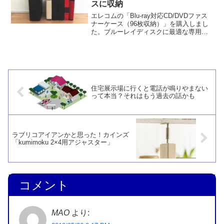
スに収納
エレコムの「Blu-ray対応CD/DVDファス
ナーケース（96枚収納）」を購入しまし
た。ブルーレイディスクに最適な専用ケ
ースで安心。今まで百均のケースに収め
ていましたが、1冊にまとまって省スペー
スかつ出し入れしやすくなりました。
住宅展示場に行くと電話が鳴りやまない
って本当？それはもう過去の話かも
ラブリコアイアンかと思った！カインズ
「kumimoku 2×4用アジャスター」
コメント
MAO
より: