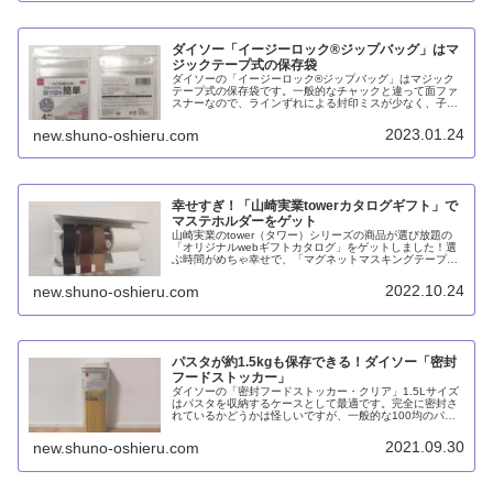
ダイソー「イージーロック®ジップバッグ」はマ
ジックテープ式の保存袋
ダイソーの「イージーロック®ジップバッグ」はマジック
テープ式の保存袋です。一般的なチャックと違って面ファ
スナーなので、ラインずれによる封印ミスが少なく、子供
や年配者でも綴じやすいのがメリット。また、水や空気を
通すので、空気を抜く手間がないです。
2023.01.24
new.shuno-oshieru.com
幸せすぎ！「山崎実業towerカタログギフト」で
マステホルダーをゲット
山崎実業のtower（タワー）シリーズの商品が選び放題の
「オリジナルwebギフトカタログ」をゲットしました！選
ぶ時間がめちゃ幸せで、「マグネットマスキングテープホ
ルダー tower ホワイト3903」が届いたらもう1回幸せ！最
高です！
2022.10.24
new.shuno-oshieru.com
パスタが約1.5kgも保存できる！ダイソー「密封
フードストッカー」
ダイソーの「密封フードストッカー・クリア」1.5Lサイズ
はパスタを収納するケースとして最適です。完全に密封さ
れているかどうかは怪しいですが、一般的な100均のパス
タケースよりは安心だと思います。
2021.09.30
new.shuno-oshieru.com