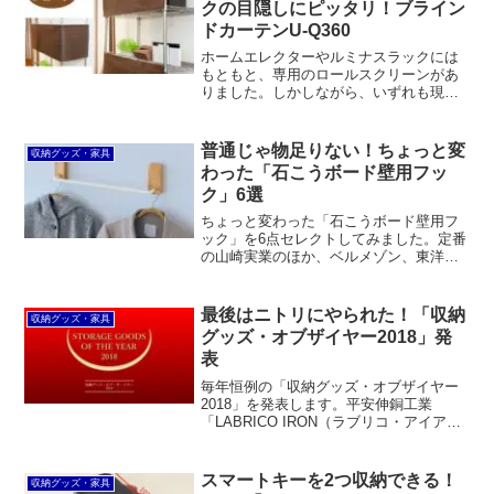
クの目隠しにピッタリ！ブライン
ドカーテンU-Q360
ホームエレクターやルミナスラックには
もともと、専用のロールスクリーンがあ
りました。しかしながら、いずれも現在
は廃番。専用オプションなので取り付け
が比較的簡単というメリットはあったも
のの、市販のロールスクリーンと比べて
普通じゃ物足りない！ちょっと変
収納グッズ・家具
割高感があり、使い勝手も...
わった「石こうボード壁用フッ
ク」6選
ちょっと変わった「石こうボード壁用フ
ック」を6点セレクトしてみました。定番
の山崎実業のほか、ベルメゾン、東洋工
芸、レック、そしてMagoroLabo（マゴロ
ラボ）。100均と比べて高価ですがオシャ
レです。
最後はニトリにやられた！「収納
収納グッズ・家具
グッズ・オブザイヤー2018」発
表
毎年恒例の「収納グッズ・オブザイヤー
2018」を発表します。平安伸銅工業
「LABRICO IRON（ラブリコ・アイア
ン）」、関家具「ezbo（イジボ）」、無
印良品「PPファイルボックス幅25cmタ
イプ」、ニトリ「シールフック」＆「Nク
スマートキーを2つ収納できる！
収納グッズ・家具
リック・ボックス」が受賞。いずれも勢