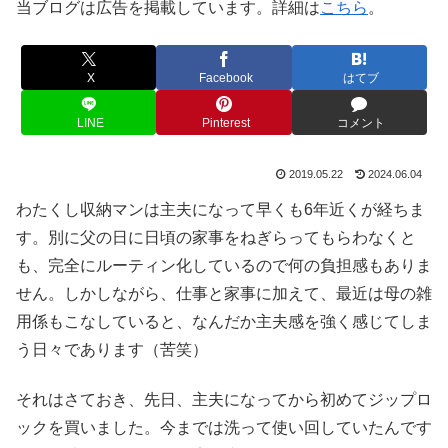
当ブログは広告を掲載しています。詳細は
こちら
。
X
Facebook
はてブ
LINE
Pinterest
コメント
2019.05.22
2024.06.04
わたくし収納マンは主夫になって早くも6年近くが経ちま
す。別に父の日に日頃の家事をねぎらってもらわなくと
も、完全にルーティン化しているので何の負担感もありま
せん。しかしながら、仕事と家事に加えて、最近は母の雑
用係もこなしていると、なんだか主夫感を強く感じてしま
う日々であります（苦笑）
それはさておき、先日、主夫になってから初めてジップロ
ックを買いました。今までは洗って使い回していたんです