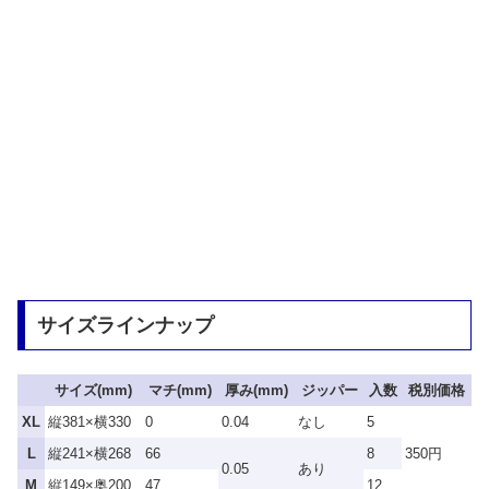
サイズラインナップ
サイズ(mm)
マチ(mm)
厚み(mm)
ジッパー
入数
税別価格
XL
縦381×横330
0
0.04
なし
5
L
縦241×横268
66
8
350円
0.05
あり
M
縦149×奥200
47
12