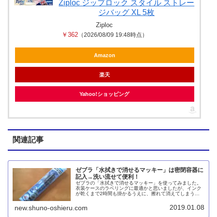
Ziploc ジップロック スタイル ストレー
ジバッグ XL 5枚
Ziploc
￥362
（2026/08/09 19:48時点）
Amazon
楽天
Yahoo!ショッピング
関連記事
ゼブラ「水拭きで消せるマッキー」は密閉容器に
記入→洗い流せて便利！
ゼブラの「水拭きで消せるマッキー」を使ってみました。
衣装ケースのラベリングに最適かと思いましたが、インク
が乾くまで2時間も掛かるうえに、擦れて消えてしまう場
合もあります。むしろキッチンで密閉容器や保存袋に記入
するのに便利かもしれません。洗い流すこともできます。
2019.01.08
new.shuno-oshieru.com