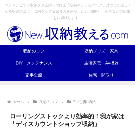
TVチャンピオン収納ダメ主婦しつけ王「収納マン」のブログ。片づけが楽しく
なる収納のコツ、収納グッズ＆家具の新商品、DIY、間取り、家事などの情報
をお届けします。
収納のコツ
収納グッズ・家具
DIY・メンテナンス
生活家電・AV機器
家事全般
住宅・間取り
ホーム
収納のコツ
モノ別収納法
ローリングストックより効率的！我が家は
「ディスカウントショップ収納」