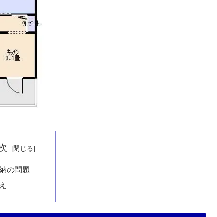
次
納の問題
え