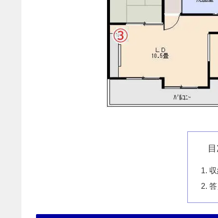
目
収
答