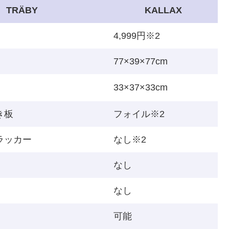
TRÄBY
KALLAX
4,999円
※2
77×39×77cm
33×37×33cm
き板
フォイル
※2
ラッカー
なし
※2
なし
なし
可能