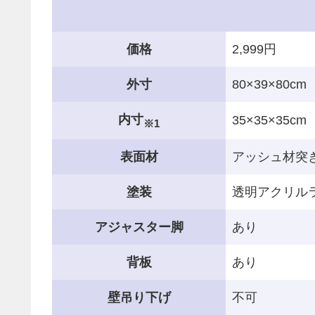
価格
2,999円
外寸
80×39×80cm
内寸
35×35×35cm
※1
表面材
アッシュ材突
塗装
透明アクリル
アジャスター脚
あり
背板
あり
壁吊り下げ
不可