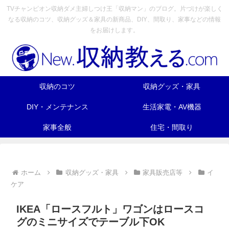
TVチャンピオン収納ダメ主婦しつけ王「収納マン」のブログ。片づけが楽しく
なる収納のコツ、収納グッズ＆家具の新商品、DIY、間取り、家事などの情報
をお届けします。
収納のコツ
収納グッズ・家具
DIY・メンテナンス
生活家電・AV機器
家事全般
住宅・間取り
ホーム
収納グッズ・家具
家具販売店等
イ
ケア
IKEA「ロースフルト」ワゴンはロースコ
グのミニサイズでテーブル下OK