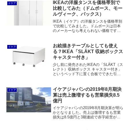
スやベストーと比べて分かりにくかった
IKEAの洋服タンスを価格帯別で
イケア
存在意義が明確になったと思います。無
比較してみた（ドムボース、モー
印良品のスチールユニットシェルフと比
ルヴィーク、パックス）
較しても組み合わせに独自性が感じられ
ます。
IKEA（イケア）の洋服タンスを価格帯別
で比較してみました。ドムボースは日本
のメーカーなら考えられない価格です
が、全体的に耐久性がありません。モー
ルヴィークならまだ大丈夫かなという感
じがします。パックスはちょっとパーツ
お絵描きテーブルとしても使え
イケア
を足すと10万円を超えてしまい、国産家
る？IKEA「SLÄKT 収納ボックス
具が買えそうな値段です。
キャスター付き」
少し前に発売されたIKEAの「SLÄKT（ス
レクト）収納ボックス キャスター付き」
というベッド下に置く合板でできた引出
し。少し気になって発売直後にIKEA鶴浜
店に見に行ったものの、フラットパック
はセルフサービスエリアにありました
イケアジャパンの2019年8月期決
イケア
が、組み立て...
算は売上微増するも営業損失8.5
億円
イケアジャパンの2019年8月期決算が明ら
かとなりました。売上は微増するも営業
損失は8.5億円と3期連続で赤字経営が続
きます。今後は郊外の大型店出店を凍結
し、都市部への小型店戦略を進めるよう