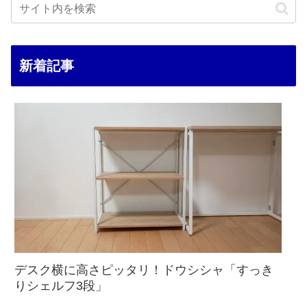
新着記事
デスク横に高さピッタリ！ドウシシャ「すっき
りシェルフ3段」