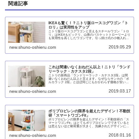
関連記事
IKEAも驚く！？ニトリ版ロースコグワゴン「ト
ロリ」は実用性をアップ
ニトリ版ロースコグワゴンと言えるスチールワゴン「トロ
リ」はIKEAもビックリ、山善のバスケットトローリーより
も実用性を高くしたワゴンです。引っ掛け式の小物入れが
便利で、バスケットの高さ調節できる範囲も広く、A4ファ
イルなど大きなモノも収納できます。ついでに類似品も集
2019.05.29
new.shuno-oshieru.com
めてみました。
これは間違いなくおねだん以上！ニトリ「ランド
リーラック・カナスタ2段」
ニトリの新商品「ランドリーラック・カナスタ2段」は間
違いなくおねだん以上と言えます。なぜならサンカの「ボ
ルカラック 2段」とほぼ同じにもかかわらず価格が安いか
らです。しかし、「ワゴン・カナスタ」はサンカの「カー
ゴワゴン」と価格はあまり変わりません。
2019.03.17
new.shuno-oshieru.com
ポリプロピレンの限界を超えたデザイン！不動技
研「スマートワゴンFit」
ポリプロピレンの限界を超えたデザイン！不動技研の「ス
マートワゴンFit」はとてもポリプロピレンでできていると
は思えないほど耐荷重が大きく、洗練されたデザインに仕
上がっています。
2018.01.16
new.shuno-oshieru.com