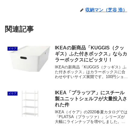
収納マン（芝谷 浩）
関連記事
IKEAの新商品「KUGGIS（クッ
イケア
ギス）ふた付きボックス」ならカ
ラーボックスにピッタリ！
IKEAの新商品「KUGGIS（クッギス）ふ
た付きボックス」はカラーボックスに合
わせやすいサイズ展開です。100円ショッ
プのプラ箱に比べて丈夫で見た目もオシ
ャレです。サイズバリエーションも増え
ています。
IKEA「プラッツア」にスチール
イケア
製ユニットシェルフが大量投入さ
れた件
IKEA（イケア）の2020春夏カタログでは
「PLATSA（プラッツァ）」シリーズが
大幅にラインナップを増やしました。ス
チール製のオープンシェルフユニットが
たくさん追加されたことで、従来パック