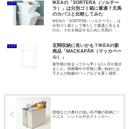
イン材ユニットシェルフより使い勝手が
IKEAの「SORTERA（ソルテー
イケア
良い半面、無塗...
ラ）」は分別ゴミ箱に最適？天馬
のカバコと比較してみた
IKEAの「SORTERA（ソルテーラ）」は
分別ゴミ箱として果たして最適と言える
のか。それを検証するために天馬の「プ
ロフィックス・カバコ」と比較してみま
した。
玄関収納に良いかも？IKEAの新
イケア
商品「MACKAPÄR（マッカペー
ル）」
新学期が始まってから早くも1ヶ月が過ぎ
ました。幼稚園や小学校に通い始めたお
子さんの制服やバッグなどを置く場所が
なくて、玄関がスッキリしないというお
宅もあるのではないでしょうか。玄関に
ポールハンガーやシングルパイプハンガ
ーを置けばそれでも十分...
団地などの奥行の浅い吊戸棚の収納に！
ケユカ「ハンドル付きストッカー」