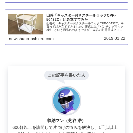
山善「キャスター付きスチールラックCPR-
50432C」組み立ててみた
山善の「キャスター付きスチールラックCPR-50432C」を
買って組み立ててみました。正式には「パンチングラック
2段」という商品名のようですが、表記の耐荷重以上にシ
ッカリしている印象で、マットなホワイトで質感も良いで
す。
2019.01.22
new.shuno-oshieru.com
この記事を書いた人
収納マン（芝谷 浩）
600軒以上を訪問して片づけの悩みを解決し、1千点以上