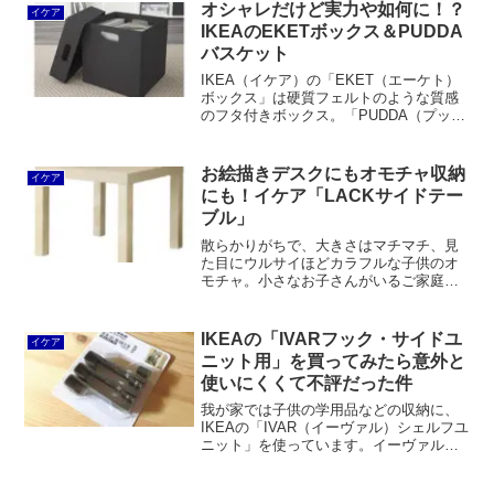
ですが、安全性を高めるなどしてシニア
オシャレだけど実力や如何に！？
イケア
層からの支持を得られないことには売上
IKEAのEKETボックス＆PUDDA
増は厳しいのではないでしょうか。
バスケット
IKEA（イケア）の「EKET（エーケト）
ボックス」は硬質フェルトのような質感
のフタ付きボックス。「PUDDA（プッ
ダ）バスケット」は軟らかくて厚手のフ
ェルトのような素材でできています。実
用性はともかくインテリアとしては良い
お絵描きデスクにもオモチャ収納
イケア
ですね。
にも！イケア「LACKサイドテー
ブル」
散らかりがちで、大きさはマチマチ、見
た目にウルサイほどカラフルな子供のオ
モチャ。小さなお子さんがいるご家庭
で、収納方法が難しいと感じるモノのひ
とつですね。子供の成長とともに、遊ぶ
オモチャは変わっていきます。基本的に
IKEAの「IVARフック・サイドユ
イケア
大きなモノからだんだんと小...
ニット用」を買ってみたら意外と
使いにくくて不評だった件
我が家では子供の学用品などの収納に、
IKEAの「IVAR（イーヴァル）シェルフユ
ニット」を使っています。イーヴァルは
32mmピッチで棚板の高さを変えられる
のがメリット。その点では無印良品のパ