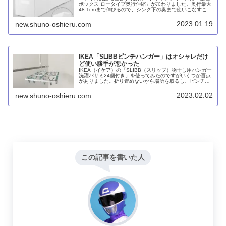
ボックス ロータイプ奥行伸縮」が加わりました。奥行最大
48.1cmまで伸びるので、シンク下の奥まで使いこなすこと
ができます。ただし、強度は若干落ちますし、そこまでス
ペースに合わせることを考える必要はないと思います。
2023.01.19
new.shuno-oshieru.com
IKEA「SLIBBピンチハンガー」はオシャレだけ
ど使い勝手が悪かった
IKEA（イケア）の「SLIBB（スリッブ）物干し用ハンガー
洗濯バサミ24個付き」を使ってみたのですがいくつか盲点
がありました。折り畳めないから場所を取るし、ピンチが
上に出ているのでつまみにくい。サイズが大きくてタオル
の大きさに合わない、ピンチの向きが変えられない、バラ
2023.02.02
new.shuno-oshieru.com
ンスが悪いといったところです。
この記事を書いた人