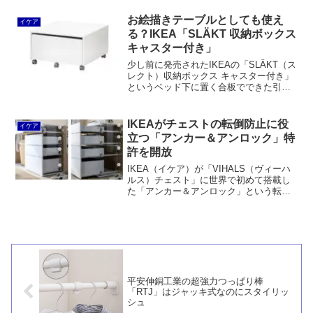
がなくなり単一部品になったことが主な
変更点です。また、ロースフルトがロー
お絵描きテーブルとしても使え
イケア
スフルトのスモールサイズに改名され、
る？IKEA「SLÄKT 収納ボックス
高さが61cmになりました。
キャスター付き」
少し前に発売されたIKEAの「SLÄKT（ス
レクト）収納ボックス キャスター付き」
というベッド下に置く合板でできた引出
し。少し気になって発売直後にIKEA鶴浜
店に見に行ったものの、フラットパック
はセルフサービスエリアにありました
IKEAがチェストの転倒防止に役
イケア
が、組み立て...
立つ「アンカー＆アンロック」特
許を開放
IKEA（イケア）が「VIHALS（ヴィーハ
ルス）チェスト」に世界で初めて搭載し
た「アンカー＆アンロック」という転倒
防止機能の特許権を広く開放することを
発表しました。壁にネジで固定しない場
合は1段ずつしか引き出せないけれども、
壁に固定すれば全段同時にでも引き出せ
るという画期的な機構です。
平安伸銅工業の超強力つっぱり棒
「RTJ」はジャッキ式なのにスタイリッ
シュ