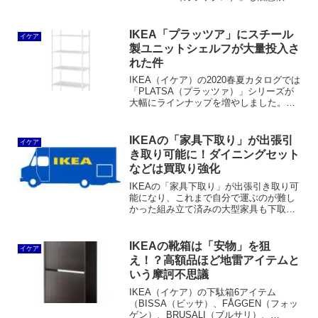
としているわけではありません。ほぼ同
時に新作オプションパーツが4つも登場し
ています。早速、店頭にて実物を確認し
IKEA「プラッツア」にスチール
イケア
て参りましたので...
製ユニットシェルフが大量投入さ
れた件
IKEA（イケア）の2020春夏カタログでは
「PLATSA（プラッツァ）」シリーズが
大幅にラインナップを増やしました。ス
チール製のオープンシェルフユニットが
たくさん追加されたことで、従来パック
スやベストーと比べて分かりにくかった
IKEAの「家具下取り」が出張引
イケア
存在意義が明確になったと思います。無
き取り可能に！ダイニングセット
印良品のスチールユニットシェルフと比
などは買取り強化
較しても組み合わせに独自性が感じられ
ます。
IKEAの「家具下取り」が出張引き取り可
能になり、これまで自分で運ぶのが難し
かった組み立て済みの大型家具も下取り
が容易になりました。また、ダイニング
セットやオフィス家具は使用期間に応じ
た固定還元率が適用されるようになり、
IKEAの靴箱は「安物」を狙
イケア
新しい家具ほど高価買取が期待できるよ
え！？高額品ほど地雷アイテムと
うになりました。
いう摩訶不思議
IKEA（イケア）の下駄箱6アイテム
（BISSA（ビッサ）、FÅGGEN（フォッ
ゲン）、BRUSALI（ブルサリ）、