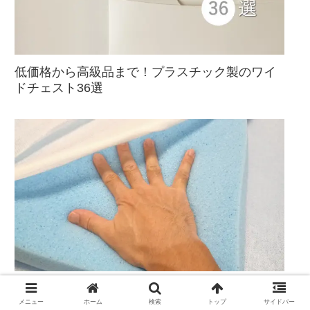
低価格から高級品まで！プラスチック製のワイ
ドチェスト36選
MagicBlue超低反発ジェルメモリーフォームトッ
パー試してみた
メニュー
ホーム
検索
トップ
サイドバー