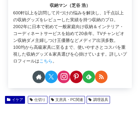
収納マン（芝谷 浩）
600軒以上を訪問して片づけの悩みを解決し、1千点以上
の収納グッズをレビューした実績を持つ収納のプロ。
2002年に日本で初めて一般家庭向け収納＆インテリア・
コーディネートサービスを始めて20余年。TVチャンピオ
ン収納ダメ主婦しつけ王優勝などメディア出演多数。
100均から高級家具に至るまで、使いやすさとコスパを重
視した収納グッズ＆家具選びを心掛けています。詳しいプ
ロフィールは
こちら
。
イケア
仕切り
文房具・PC関連
調理器具