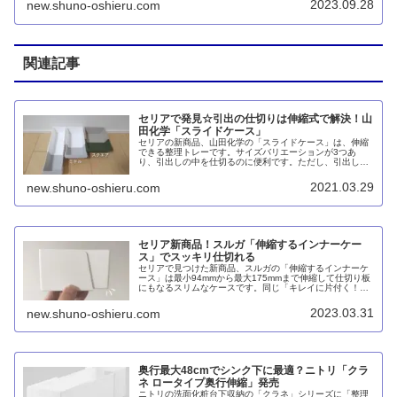
2023.09.28
new.shuno-oshieru.com
いると思われます。「伸縮キッチン整理トレー」ならちょ
うど良い深さですが、幅広が欲しところ。
関連記事
セリアで発見☆引出の仕切りは伸縮式で解決！山
田化学「スライドケース」
セリアの新商品、山田化学の「スライドケース」は、伸縮
できる整理トレーです。サイズバリエーションが3つあ
り、引出しの中を仕切るのに便利です。ただし、引出しの
開閉や収納したモノの慣性力で長さが変わってしまうの
で、底面をマスキングテープなどで固定してやる必要があ
2021.03.29
new.shuno-oshieru.com
ります。
セリア新商品！スルガ「伸縮するインナーケー
ス」でスッキリ仕切れる
セリアで見つけた新商品、スルガの「伸縮するインナーケ
ース」は最小94mmから最大175mmまで伸縮して仕切り板
にもなるスリムなケースです。同じ「キレイに片付く！ち
ょい足し収納」というシリーズには「取っ手付き仕分けケ
ース」のワイド、2段、スリムの3種類があります。
2023.03.31
new.shuno-oshieru.com
奥行最大48cmでシンク下に最適？ニトリ「クラ
ネ ロータイプ奥行伸縮」発売
ニトリの洗面化粧台下収納の「クラネ」シリーズに「整理