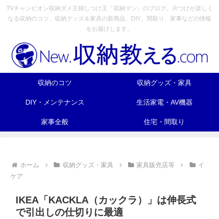
TVチャンピオン収納ダメ主婦しつけ王「収納マン」のブログ。片づけが楽しく
なる収納のコツ、収納グッズ＆家具の新商品、DIY、間取り、家事などの情報
をお届けします。
収納のコツ
収納グッズ・家具
DIY・メンテナンス
生活家電・AV機器
家事全般
住宅・間取り
ホーム
収納グッズ・家具
家具販売店等
イ
ケア
IKEA「KACKLA（カックラ）」は伸長式
で引出しの仕切りに最適