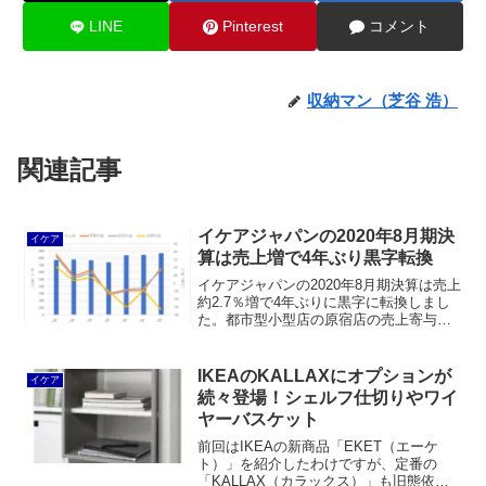
LINE
Pinterest
コメント
収納マン（芝谷 浩）
関連記事
イケアジャパンの2020年8月期決
イケア
算は売上増で4年ぶり黒字転換
イケアジャパンの2020年8月期決算は売上
約2.7％増で4年ぶりに黒字に転換しまし
た。都市型小型店の原宿店の売上寄与は
限定的ですし、オンライン販売が伸びて
も黒字になったことの説明にはなりませ
んから、コロナ禍によりおうち時間が増
IKEAのKALLAXにオプションが
イケア
えたことで需要が伸びた結果と考えられ
続々登場！シェルフ仕切りやワイ
ます。
ヤーバスケット
前回はIKEAの新商品「EKET（エーケ
ト）」を紹介したわけですが、定番の
「KALLAX（カラックス）」も旧態依然