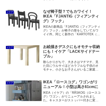
STÄLL（ステル）、HEMNES（ヘムネ
ス））を比較して分かったこと。それは
価格が高くなるほど地雷アイテムだとい
なぜ椅子型？でもカワイイ！
イケア
うことです。
IKEA「FJANTIG（フィアンティ
グ）フック」
IKEAの新商品「FJANTIG（フィアンティ
グ）フック」が椅子の形をしていてカワ
イイ件。同じく新作の「KARTOTEK（カ
ルトテーク）フック」や「VAJERT（ヴ
ァイエルト）フック」のほうが合理的で
良いはずなのですが。
お絵描きデスクにもオモチャ収納
イケア
にも！イケア「LACKサイドテー
ブル」
散らかりがちで、大きさはマチマチ、見
た目にウルサイほどカラフルな子供のオ
モチャ。小さなお子さんがいるご家庭
で、収納方法が難しいと感じるモノのひ
とつですね。子供の成長とともに、遊ぶ
オモチャは変わっていきます。基本的に
IKEA「ロースコグ」ワゴンがリ
イケア
大きなモノからだんだんと小...
ニューアル！小型は高さ61cmに
IKEA（イケア）の「RÅSKOG（ロースコ
グ）ワゴン」がリニューアルされまし
た。キャスターがストッパー付きに変更
されるとともに、フットベースの接続部