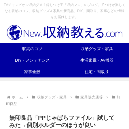
TVチャンピオン収納ダメ主婦しつけ王「収納マン」のブログ。片づけが楽しく
なる収納のコツ、収納グッズ＆家具の新商品、DIY、間取り、家事などの情報
をお届けします。
収納のコツ
収納グッズ・家具
DIY・メンテナンス
生活家電・AV機器
家事全般
住宅・間取り
ホーム
収納グッズ・家具
家具販売店等
無
印良品
無印良品「PPじゃばらファイル」試して
みた→個別ホルダーのほうが良い