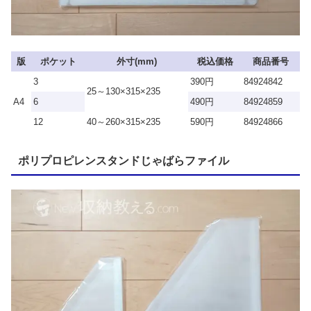
版
ポケット
外寸(mm)
税込価格
商品番号
3
390円
84924842
25～130×315×235
A4
6
490円
84924859
12
40～260×315×235
590円
84924866
ポリプロピレンスタンドじゃばらファイル