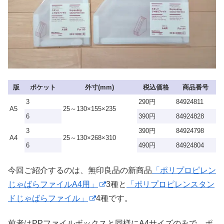
版
ポケット
外寸(mm)
税込価格
商品番号
3
290円
84924811
A5
25～130×155×235
6
390円
84924828
3
390円
84924798
A4
25～130×268×310
6
490円
84924804
今回ご紹介するのは、無印良品の新商品
「ポリプロピレン
じゃばらファイルA4用」
3種と
「ポリプロピレンスタン
ドじゃばらファイル」
4種です。
前者はPPファイルボックスと同様にA4サイズのみで、ポ