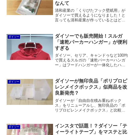
なんて
清和産業の「くりぴたフック壁紙用」が
ダイソーで買えるようになりました！と
言っても清和産業が作っているとはどこ
にも書いてませんが、どう考えても清和
産業の商品であることに間違いありませ
ん。しかもアマゾンで買うよりも小ロッ
ダイソーでも販売開始！スルガ
ダイソー
トで低価格。
「速乾パーカーハンガー」が便利
すぎる
ダイソー、セリア、キャンドゥなど100均
で買えるスルガの「速乾パーカーハンガ
ー」はフードハンガーが一体化したハン
ガーです。従来のパーカーハンガーと違
って各工程で手間がなく、収納スペース
も必要としません。コスパも良いです。
ダイソーが無印良品「ポリプロピ
ダイソー
レンメイクボックス」似商品を改
良新発売？
ダイソーが「自由自在積み重ねボック
ス」をリニューアルし、無印良品の「ポ
リプロピレンメイクボックス」と比較し
てもまったく遜色ない商品に仕上げてき
ました。強度は十分、見た目にも美し
く、価格は税込110円で無印良品の最大
インスタで話題！？ダイソー「テ
ダイソー
1/3以下という激安価格です。
ィーライトテープ」をマステと比