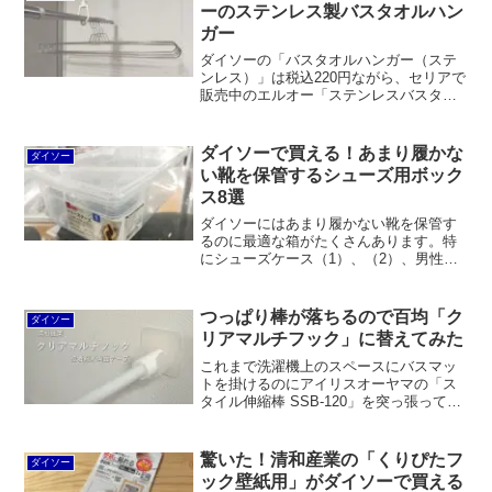
す。
ーのステンレス製バスタオルハン
ガー
ダイソーの「バスタオルハンガー（ステ
ンレス）」は税込220円ながら、セリアで
販売中のエルオー「ステンレスバスタオ
ルハンガー60cm」よりも長くて太くて硬
い立派なものです。サビる心配が少な
く、見た目も美しくて、一生モノと思え
ダイソーで買える！あまり履かな
ダイソー
るほどです。
い靴を保管するシューズ用ボック
ス8選
ダイソーにはあまり履かない靴を保管す
るのに最適な箱がたくさんあります。特
にシューズケース（1）、（2）、男性用
の3つは日本製でコスパが良いと思いま
す。また、組み立てシューズボックスは
税込330円で組立式ながら、フラップ扉付
つっぱり棒が落ちるので百均「ク
ダイソー
きで出し入れしやすいのが良いですね。
リアマルチフック」に替えてみた
これまで洗濯機上のスペースにバスマッ
トを掛けるのにアイリスオーヤマの「ス
タイル伸縮棒 SSB-120」を突っ張ってい
たのですが、ダイソーで販売されている
清和産業の百均「クリアマルチフック」
に平安伸銅工業の突っ張り棒を掛ける方
驚いた！清和産業の「くりぴたフ
ダイソー
法に替えてみました。接着剤タイプと両
ック壁紙用」がダイソーで買える
面テープタイプを試してみました。