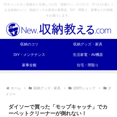
TVチャンピオン収納ダメ主婦しつけ王「収納マン」のブログ。片づけが楽しく
なる収納のコツ、収納グッズ＆家具の新商品、DIY、間取り、家事などの情報
をお届けします。
収納のコツ
収納グッズ・家具
DIY・メンテナンス
生活家電・AV機器
家事全般
住宅・間取り
ホーム
収納グッズ・家具
100円ショップ
ダ
イソー
ダイソーで買った「モップキャッチ」でカ
ーペットクリーナーが倒れない！