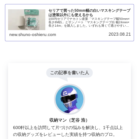
セリアで買った50mm幅の白いマスキングテープ
は塗装以外にも使えるかも
100均セリアでナカトシ産業「マスキングテープ幅50mm×
長さ8M白」とサンノート「マスキングテープ白 幅24mm×
長さ14m」を購入しました。いずれも薄くて透けやすいで
すが、塗装用なので水や汚れには強いと思います。カモ井
のマステの代用として使える場面は十分あると思います。
2023.08.21
new.shuno-oshieru.com
この記事を書いた人
収納マン（芝谷 浩）
600軒以上を訪問して片づけの悩みを解決し、1千点以上
の収納グッズをレビューした実績を持つ収納のプロ。