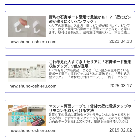
百均の石膏ボード壁用で最強かも！？「壁にピン
跡が残りにくいピンフック」
セリアの新商品、スルガ「壁にピン跡が残りにくいピンフ
ック」は史上最強の石膏ボード壁用フックと言えると思い
ます。取付は容易だし、耐荷重は問題ないし、本当に抜い
たあとの穴が目立たないからです。でも実はダイソーでも
売ってたんですね。知りませんでした。
2021.04.13
new.shuno-oshieru.com
これ考えた人すてき！セリアに「石膏ボード壁用
収納グッズ」5種が登場
100均セリアの新商品、まるき「ピン跡が目立ちにくい石
膏ボード壁用」収納グッズはどれも素敵です。「差し込み
型フック」、「木材取り付けパーツ」、「帽子・ハンガー
用フック」、「ベルトホルダー」、「アクセサリー用可動
フック」の5種類があります。
2025.03.17
new.shuno-oshieru.com
マステ＋両面テープで！賃貸の壁に電源タップや
リモコンを取り付ける方法
賃貸住宅の壁紙に電源タップやリモコンホルダーを取り付
ける方法。まずマスキングテープを貼り、そのうえに超強
力両面テープを貼ればOKです。壁紙を損傷するリスクはゼ
ロではありませんが、見た目にはほとんど影響ないと思い
ます。
2019.02.02
new.shuno-oshieru.com