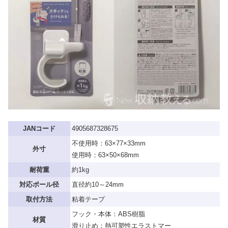
JANコード
4905687328675
不使用時：63×77×33mm
外寸
使用時：63×50×68mm
耐荷重
約1kg
対応ポール径
直径約10～24mm
取付方法
粘着テープ
フック・本体：ABS樹脂
材質
滑り止め：熱可塑性エラストマー