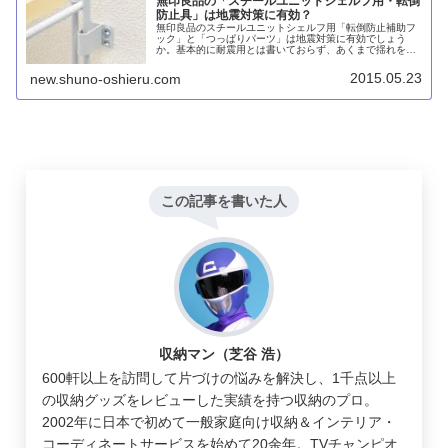
無印良品の「スチールユニットシェルフ用・転倒
防止具」は地震対策に有効？
無印良品のスチールユニットシェルフ用「転倒防止補助フ
ック」と「つっぱりパーツ」は地震対策に有効でしょう
か。基本的に耐震用とは書いておらず、あくまで揺れを抑
えたり不意に転倒するのを防ぐためのものです。地震対策
には別の家具を使用するか、レイアウトの再考が必要でし
2015.05.23
new.shuno-oshieru.com
ょう。
この記事を書いた人
収納マン（芝谷 浩）
600軒以上を訪問して片づけの悩みを解決し、1千点以上
の収納グッズをレビューした実績を持つ収納のプロ。
2002年に日本で初めて一般家庭向け収納＆インテリア・
コーディネートサービスを始めて20余年。TVチャンピオ