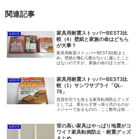
関連記事
家具用耐震ストッパーBEST3比
地震対策
較（4）壁紙と家族の命はどちら
が大事？
家具用耐震ストッパーBEST3比較まと
め。壁紙が傷む心配がないに越したこと
はないのですが、家族の命のほうが大事
です。結局のところ、「スーパータック
フィット」がもっとも確実にくっつき、
なおｋさつ壁紙の損傷の心配が少ないと
家具用耐震ストッパーBEST3比
地震対策
思います。
較（1）サンワサプライ「QL-
78」
賃貸住宅でも使える家具転倒防止グッズ
としては、変わらず突っ張り式のものが
メジャーであるものの、ここ数年は徐々
に粘着式のものも普及が進んでいます。
突っ張り式はいつ頃から存在するのか定
かではないものの、2000年以前からあり
背の高い家具はやっぱり地震がコ
地震対策
ました。耐震ジェルマ...
ワイ？家具転倒防止・耐震グッズ
まとめ