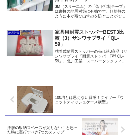
3M（スリーエム）の「落下抑制テープ」
は書棚の地震対策に有効です。傾斜棚の
ように本が飛び出すのを防ぐことができ
ます。ただし、書棚自体を壁などに固定
する必要があります。また、価格はちょ
っと高いです。
家具用耐震ストッパーBEST3比
地震対策
較（3）サンワサプライ「QL-
59」
粘着式耐震ストッパーの売れ筋3商品（サ
ンワサプライ「耐震ストッパーT型 QL-
59」、北川工業「スーパータックフィッ
ト TF-M」、サンワサプライ「耐震ストッ
パー QL-78」）を実際に試して比較する
今回のレポート。第3回目はサンワサプラ
イ...
100均とは思えない質感！ダイソー「ウ
ェットティッシュケース横型」
洋服の収納スペースが足りない！と思っ
た時に実行すべき7つのステップ