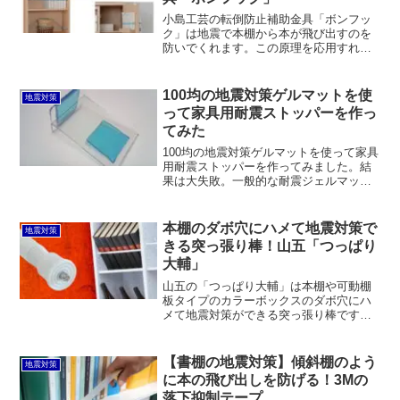
小島工芸の転倒防止補助金具「ボンフッ
ク」は地震で本棚から本が飛び出すのを
防いでくれます。この原理を応用すれば
100円ショップでヒートンを買ってきて、
そこに紐を通せば同様の効果を得ること
も可能です。
100均の地震対策ゲルマットを使
地震対策
って家具用耐震ストッパーを作っ
てみた
100均の地震対策ゲルマットを使って家具
用耐震ストッパーを作ってみました。結
果は大失敗。一般的な耐震ジェルマット
は床と家具の間などに密着することで貼
り付く仕組みで、スーパータックフィッ
トのゲルとはまったく別物のようです。
本棚のダボ穴にハメて地震対策で
地震対策
きる突っ張り棒！山五「つっぱり
大輔」
山五の「つっぱり大輔」は本棚や可動棚
板タイプのカラーボックスのダボ穴にハ
メて地震対策ができる突っ張り棒です。2
本を突っ張って100均のプラカゴを乗せた
り、洋服やスプレーボトルを掛けても良
いでしょう。100均に比べるとちょっと割
【書棚の地震対策】傾斜棚のよう
地震対策
高です。
に本の飛び出しを防げる！3Mの
落下抑制テープ