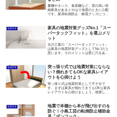
書棚やタンス、食器棚など、背の高い収
納家具があるとやはり地震のときに心配
です。家具転倒防止・耐震グッズについ
てまとめてみました。つっぱり式、粘着
式、ネジ式、接地面安定式など各種設置
方式がありますが、個人的には北川工業
家具の地震対策グッズNo.1「スー
地震対策
のスーパータックフィットTF-Mが賃貸住
パータックフィット」を選ぶメリ
宅でも使えてオススメです。
ット
北川工業の「スーパータックフィット」
は家具の地震対策グッズとしてNo.1だと
思います。そのメリットは壁に穴をあけ
ない、つっぱり式と違って天井を持ち上
げない、一般的な粘着式と異なり壁紙を
損傷しない、賃貸住宅でも使える、おま
突っ張り式では地震対策にならな
地震対策
けに目立たないといったところでしょ
い？倒れきてもOKな家具レイア
う。
ウトを心掛けよう
突っ張り式は地震対策として不十分で
す。まずは家具が倒れてきてもOKな家具
レイアウトを心掛けましょう。就寝して
いるところに倒れて来ないことはもちろ
ん、出入口を塞ぐことのないようにした
いものです。重いモノは下のほうに収納
地震で本棚から本が飛び出すのを
地震対策
して重心を下げるのも効果的です。
防ぐ！小島工芸の転倒防止補助金
具「ボンフック」