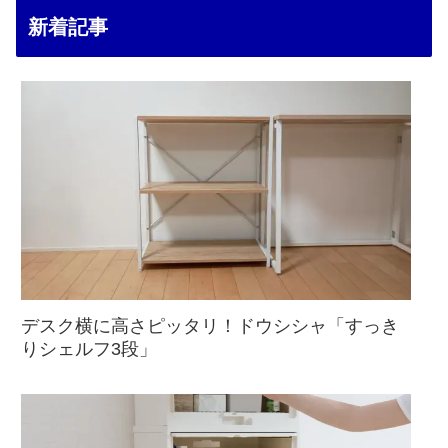
新着記事
デスク横に高さピッタリ！ドウシシャ「すっき
りシェルフ3段」