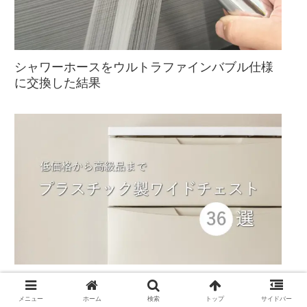
シャワーホースをウルトラファインバブル仕様
に交換した結果
低価格から高級品まで！プラスチック製のワイ
ドチェスト36選
メニュー
ホーム
検索
トップ
サイドバー