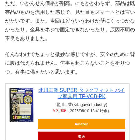
ただ、いかんせん価格が割高。にもかかわらず、部品は既
存品のものを流用した感じで、見た目もスマートとは言い
がたいです。また、今回はどういうわけか壁にくっつかな
かったり、金具をネジで固定できなかったり、原因不明の
不良もありました。
そんなわけでちょっと微妙な感じですが、安全のために背
に腹は代えられません。何事も起こらないことを祈りつ
つ、有事に備えたいと思います。
北川工業 SUPER タックフィット パイ
プ家具用 TF-VCB-PK
北川工業(Kitagawa Industry)
￥3,906
（2026/08/10 13:41時点）
Amazon
楽天