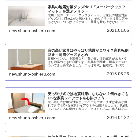
家具の地震対策グッズNo.1「スーパータックフ
ィット」を選ぶメリット
北川工業の「スーパータックフィット」は家具の地震対策
グッズとしてNo.1だと思います。そのメリットは壁に穴を
あけない、つっぱり式と違って天井を持ち上げない、一般
的な粘着式と異なり壁紙を損傷しない、賃貸住宅でも使え
る、おまけに目立たないといったところでしょう。
2021.01.05
new.shuno-oshieru.com
背の高い家具はやっぱり地震がコワイ？家具転倒
防止・耐震グッズまとめ
書棚やタンス、食器棚など、背の高い収納家具があるとや
はり地震のときに心配です。家具転倒防止・耐震グッズに
ついてまとめてみました。つっぱり式、粘着式、ネジ式、
接地面安定式など各種設置方式がありますが、個人的には
北川工業のスーパータックフィットTF-Mが賃貸住宅でも使
2015.06.26
new.shuno-oshieru.com
えてオススメです。
突っ張り式では地震対策にならない？倒れきても
OKな家具レイアウトを心掛けよう
突っ張り式は地震対策として不十分です。まずは家具が倒
れてきてもOKな家具レイアウトを心掛けましょう。就寝し
ているところに倒れて来ないことはもちろん、出入口を塞
ぐことのないようにしたいものです。重いモノは下のほう
に収納して重心を下げるのも効果的です。
2016.04.22
new.shuno-oshieru.com