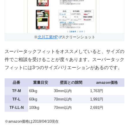
※
北川工業HP
スクリーンショット
スーパータックフィットをオススメしていると、サイズの
件でご相談を受けることが度々あります。スーパータック
フィットには3つのサイズバリエーションがあるのです。
品番
重量目安
壁面との隙間
amazon価格
TF-M
60kg
30mm以内
1,763円
TF-L
60kg
70mm以内
1,991円
TF-LL-N
100kg
70mm以内
2,691円
※amazon価格は2018/04/10現在