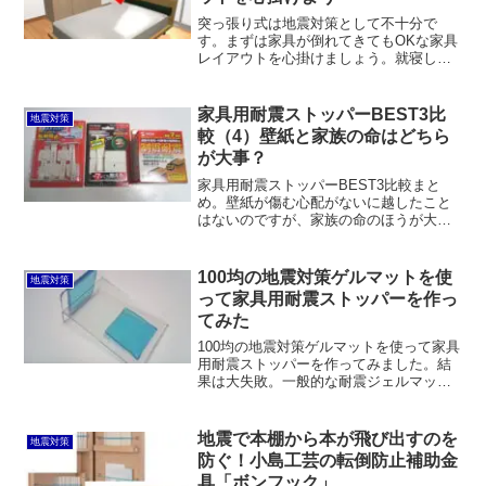
突っ張り式は地震対策として不十分で
す。まずは家具が倒れてきてもOKな家具
レイアウトを心掛けましょう。就寝して
いるところに倒れて来ないことはもちろ
ん、出入口を塞ぐことのないようにした
いものです。重いモノは下のほうに収納
家具用耐震ストッパーBEST3比
地震対策
して重心を下げるのも効果的です。
較（4）壁紙と家族の命はどちら
が大事？
家具用耐震ストッパーBEST3比較まと
め。壁紙が傷む心配がないに越したこと
はないのですが、家族の命のほうが大事
です。結局のところ、「スーパータック
フィット」がもっとも確実にくっつき、
なおｋさつ壁紙の損傷の心配が少ないと
100均の地震対策ゲルマットを使
地震対策
思います。
って家具用耐震ストッパーを作っ
てみた
100均の地震対策ゲルマットを使って家具
用耐震ストッパーを作ってみました。結
果は大失敗。一般的な耐震ジェルマット
は床と家具の間などに密着することで貼
り付く仕組みで、スーパータックフィッ
トのゲルとはまったく別物のようです。
地震で本棚から本が飛び出すのを
地震対策
防ぐ！小島工芸の転倒防止補助金
具「ボンフック」