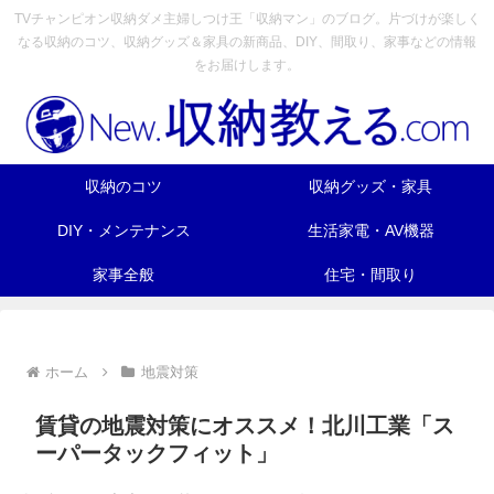
TVチャンピオン収納ダメ主婦しつけ王「収納マン」のブログ。片づけが楽しく
なる収納のコツ、収納グッズ＆家具の新商品、DIY、間取り、家事などの情報
をお届けします。
収納のコツ
収納グッズ・家具
DIY・メンテナンス
生活家電・AV機器
家事全般
住宅・間取り
ホーム
地震対策
賃貸の地震対策にオススメ！北川工業「ス
ーパータックフィット」