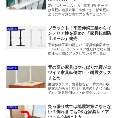
3M（スリーエム）の「落下抑制テープ」
は書棚の地震対策に有効です。傾斜棚の
ように本が飛び出すのを防ぐことができ
ます。ただし、書棚自体を壁などに固定
する必要があります。また、価格はちょ
っと高いです。
ブラックも！平安伸銅工業からイ
地震対策
ンテリア性を高めた「家具転倒防
止ポール」発売
平安伸銅工業の新しい「家具転倒防止ポ
ールUEQ」はインテリア性だけでなく機
能性も大幅にアップしています。見た目
がシンプルになり、ブラック色も追加。
石膏ボードの天井にホッチキスで留めて
安定感をアップさせることができるうえ
背の高い家具はやっぱり地震がコ
地震対策
に、あて板を木ネジで固定して天井を点
ワイ？家具転倒防止・耐震グッズ
ではなく面で支えることもできます。
まとめ
書棚やタンス、食器棚など、背の高い収
納家具があるとやはり地震のときに心配
です。家具転倒防止・耐震グッズについ
てまとめてみました。つっぱり式、粘着
式、ネジ式、接地面安定式など各種設置
方式がありますが、個人的には北川工業
突っ張り式では地震対策にならな
地震対策
のスーパータックフィットTF-Mが賃貸住
い？倒れきてもOKな家具レイア
宅でも使えてオススメです。
ウトを心掛けよう