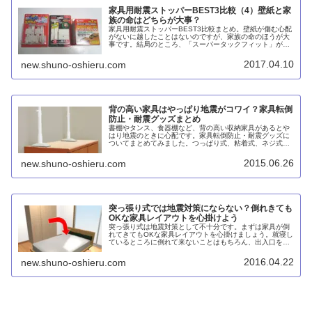
家具用耐震ストッパーBEST3比較（4）壁紙と家
族の命はどちらが大事？
家具用耐震ストッパーBEST3比較まとめ。壁紙が傷む心配
がないに越したことはないのですが、家族の命のほうが大
事です。結局のところ、「スーパータックフィット」がも
っとも確実にくっつき、なおｋさつ壁紙の損傷の心配が少
ないと思います。
2017.04.10
new.shuno-oshieru.com
背の高い家具はやっぱり地震がコワイ？家具転倒
防止・耐震グッズまとめ
書棚やタンス、食器棚など、背の高い収納家具があるとや
はり地震のときに心配です。家具転倒防止・耐震グッズに
ついてまとめてみました。つっぱり式、粘着式、ネジ式、
接地面安定式など各種設置方式がありますが、個人的には
北川工業のスーパータックフィットTF-Mが賃貸住宅でも使
2015.06.26
new.shuno-oshieru.com
えてオススメです。
突っ張り式では地震対策にならない？倒れきても
OKな家具レイアウトを心掛けよう
突っ張り式は地震対策として不十分です。まずは家具が倒
れてきてもOKな家具レイアウトを心掛けましょう。就寝し
ているところに倒れて来ないことはもちろん、出入口を塞
ぐことのないようにしたいものです。重いモノは下のほう
に収納して重心を下げるのも効果的です。
2016.04.22
new.shuno-oshieru.com