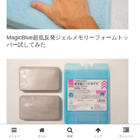
MagicBlue超低反発ジェルメモリーフォームトッ
パー試してみた
アマゾンでも爆売れの「ステンレス保冷剤」を
メニュー
ホーム
検索
トップ
サイドバー