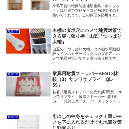
小島工芸の転倒防止補助金具「ボンフッ
ク」は地震で本棚から本が飛び出すのを
防いでくれます。この原理を応用すれば
100円ショップでヒートンを買ってきて、
そこに紐を通せば同様の効果を得ること
も可能です。
本棚のダボ穴にハメて地震対策で
地震対策
きる突っ張り棒！山五「つっぱり
大輔」
山五の「つっぱり大輔」は本棚や可動棚
板タイプのカラーボックスのダボ穴にハ
メて地震対策ができる突っ張り棒です。2
本を突っ張って100均のプラカゴを乗せた
り、洋服やスプレーボトルを掛けても良
いでしょう。100均に比べるとちょっと割
家具用耐震ストッパーBEST3比
地震対策
高です。
較（3）サンワサプライ「QL-
59」
粘着式耐震ストッパーの売れ筋3商品（サ
ンワサプライ「耐震ストッパーT型 QL-
59」、北川工業「スーパータックフィッ
ト TF-M」、サンワサプライ「耐震ストッ
パー QL-78」）を実際に試して比較する
今回のレポート。第3回目はサンワサプラ
引出しの中身をチェック！重いモ
地震対策
イ...
ノを下に入れるだけでも地震対策
に効果あり