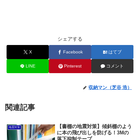
シェアする
X
Facebook
はてブ
LINE
Pinterest
コメント
収納マン（芝谷 浩）
関連記事
【書棚の地震対策】傾斜棚のよう
地震対策
に本の飛び出しを防げる！3Mの
落下抑制テープ