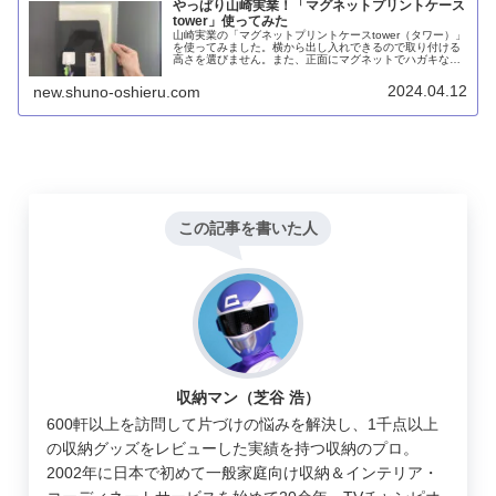
やっぱり山崎実業！「マグネットプリントケース
tower」使ってみた
山崎実業の「マグネットプリントケースtower（タワー）」
を使ってみました。横から出し入れできるので取り付ける
高さを選びません。また、正面にマグネットでハガキなど
をくっつけられるため、サイズが異なる書類でも一緒に収
納しやすいです。磁力がとても強力でズリ落ちません。
2024.04.12
new.shuno-oshieru.com
この記事を書いた人
収納マン（芝谷 浩）
600軒以上を訪問して片づけの悩みを解決し、1千点以上
の収納グッズをレビューした実績を持つ収納のプロ。
2002年に日本で初めて一般家庭向け収納＆インテリア・