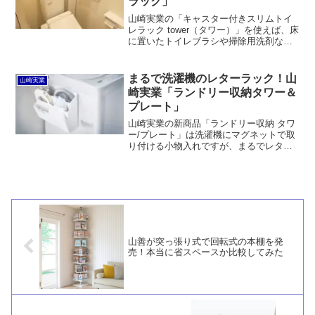
ラック」
山崎実業の「キャスター付きスリムトイ
レラック tower（タワー）」を使えば、床
に置いたトイレブラシや掃除用洗剤など
をスッキリと収納できて、なおかつ掃除
がとてもしやすくなります。一方で、無
駄に存在感が生じてしまうデメリット
まるで洗濯機のレターラック！山
山崎実業
も。
崎実業「ランドリー収納タワー＆
プレート」
山崎実業の新商品「ランドリー収納 タワ
ー/プレート」は洗濯機にマグネットで取
り付ける小物入れですが、まるでレター
ラックのような形状です。同時に、伸縮
洗濯機隙間ラック、タオル掛け、キャス
ター付きハンガーラックと洗濯カゴ、ド
ライヤーホルダーといった洗面脱衣所用
の収納グッズを投入しています。
山善が突っ張り式で回転式の本棚を発
売！本当に省スペースか比較してみた