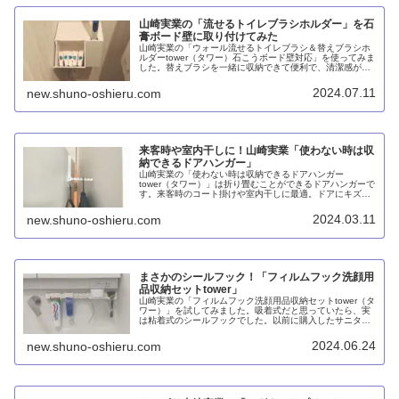
山崎実業の「流せるトイレブラシホルダー」を石
膏ボード壁に取り付けてみた
山崎実業の「ウォール流せるトイレブラシ＆替えブラシホ
ルダーtower（タワー）石こうボード壁対応」を使ってみま
した。替えブラシを一緒に収納できて便利で、清潔感があ
って良し。一方で、取り付け方には改善の余地があると思
います。
2024.07.11
new.shuno-oshieru.com
来客時や室内干しに！山崎実業「使わない時は収
納できるドアハンガー」
山崎実業の「使わない時は収納できるドアハンガー
tower（タワー）」は折り畳むことができるドアハンガーで
す。来客時のコート掛けや室内干しに最適。ドアにキズが
つく心配がないし、ハンガー部が長いし、デザインも質感
も上々で、100均のものとは全然違います。
2024.03.11
new.shuno-oshieru.com
まさかのシールフック！「フィルムフック洗顔用
品収納セットtower」
山崎実業の「フィルムフック洗顔用品収納セットtower（タ
ワー）」を試してみました。吸着式だと思っていたら、実
は粘着式のシールフックでした。以前に購入したサニタリ
ーラックもシールフックに仕様変更されていて驚きまし
た。接着面の材質で違いが分かります。
2024.06.24
new.shuno-oshieru.com