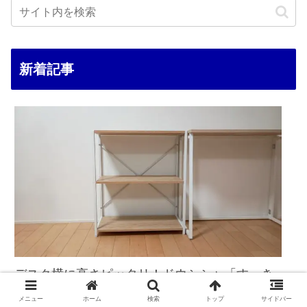
新着記事
デスク横に高さピッタリ！ドウシシャ「すっき
りシェルフ3段」
メニュー
ホーム
検索
トップ
サイドバー