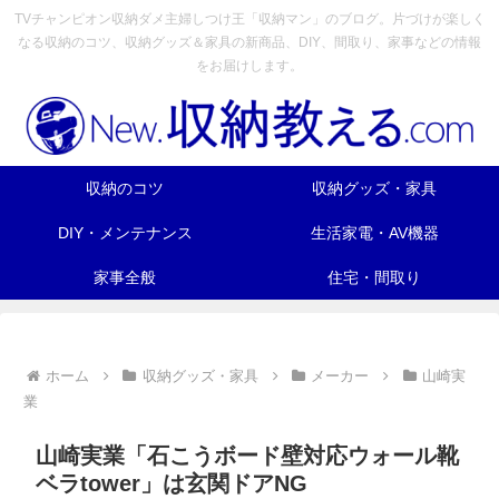
TVチャンピオン収納ダメ主婦しつけ王「収納マン」のブログ。片づけが楽しく
なる収納のコツ、収納グッズ＆家具の新商品、DIY、間取り、家事などの情報
をお届けします。
収納のコツ
収納グッズ・家具
DIY・メンテナンス
生活家電・AV機器
家事全般
住宅・間取り
ホーム
収納グッズ・家具
メーカー
山崎実
業
山崎実業「石こうボード壁対応ウォール靴
ベラtower」は玄関ドアNG