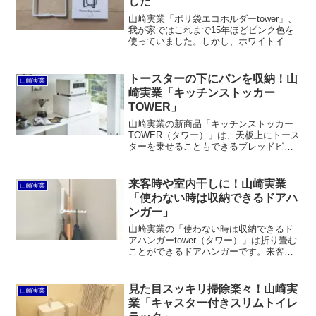
した
のレックのほうはライン引手にちょうど
合うのがメリット。ただし、体が当たる
山崎実業「ポリ袋エコホルダーtower」、
と幅が縮むのがちょっと気になるところ
我が家ではこれまで15年ほどピンク色を
です。
使っていました。しかし、ホワイトイン
テリアには合わないので、ホワイト
（6787）と取り替え。これでコーディネ
ートに違和感がなくなりました。使い勝
トースターの下にパンを収納！山
山崎実業
手はもちろん良いです。
崎実業「キッチンストッカー
TOWER」
山崎実業の新商品「キッチンストッカー
TOWER（タワー）」は、天板上にトース
ターを乗せることもできるブレッドビン
です。高さがあるので食パンだけでなく
インスタントコーヒーの瓶なども収納で
きそうです。ホワイト（4352）、ブラッ
来客時や室内干しに！山崎実業
山崎実業
ク（4353）に加え、「tosca（トスカ）
「使わない時は収納できるドアハ
4376」バージョンもあります。
ンガー」
山崎実業の「使わない時は収納できるド
アハンガーtower（タワー）」は折り畳む
ことができるドアハンガーです。来客時
のコート掛けや室内干しに最適。ドアに
キズがつく心配がないし、ハンガー部が
長いし、デザインも質感も上々で、100均
見た目スッキリ掃除楽々！山崎実
山崎実業
のものとは全然違います。
業「キャスター付きスリムトイレ