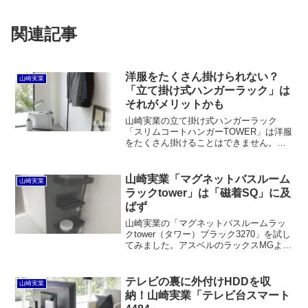
関連記事
洋服をたくさん掛けられない？
山崎実業
「立て掛け式ハンガーラック」は
それがメリットかも
山崎実業の立て掛け式ハンガーラック
「スリムコートハンガーTOWER」は洋服
をたくさん掛けることはできません。し
かしながら、そこにメリットがあるとも
言えます。玄関などに普通のハンガーラ
ックを置くとついついそこがメインの洋
山崎実業「マグネットバスルーム
山崎実業
服収納スペースになりがちですが、これ
ラックtower」は「磁着SQ」に及
ならそうなる心配が少ないからです。
ばず
山崎実業の「マグネットバスルームラッ
クtower（タワー）ブラック3270」を試し
てみました。アスベルのラックスMGより
も磁力が強力ですが、東和産業の磁着SQ
と比較すると及びません。それでもポン
プ式のシャンプーボトルをプッシュして
テレビの裏に外付けHDDを収
山崎実業
もズリ落ちませんし、デザインがスタイ
納！山崎実業「テレビ台スマート
リッシュでブラックとホワイトの2色があ