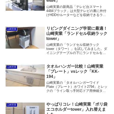
4484」
るのは良いです。
山崎実業の新商品「テレビ台スマート
4484ブラック」は大型テレビの裏に外付
けHDDやルーターなどを収納できるラッ
クです。VESA規格に対応した40型以上
の薄型テレビに取り付け可能となってい
ます。「薄型テレビ上ラック スマート」
リビングダイニング学習に最適！
山崎実業
もVESA規格に対応した40型以上の薄型
山崎実業「ランドセル収納ラック
テレビに取り付け可能な、テレビ上に小
tower」
物などを置くためのラックです。
山崎実業の「ランドセル収納ラック
tower（タワー）」を試してみました。ダ
イニングテーブルの下にランドセルを収
納するのに最適なスチール製のワゴンで
す。ただし、テーブルに幕板や引出しが
ある場合は、ランドセルの厚みも含めて
タオルハンガー比較！山崎実業
山崎実業
サイズにご注意ください。
「プレート」vsレック「KK-
194」
山崎実業の「タオルハンガーワイド
Plate（プレート）ホワイト2794」とレッ
クの「ライン取っ手対応ドア用伸縮タオ
ルバーKK-194」を購入して比較してみま
した。プレートはそれ自体はオシャレな
ものの、タオルを掛けてしまえばほとん
やっぱりコレ！山崎実業「ポリ袋
山崎実業
ど目立ちません。それよりもすぐズレる
エコホルダーtower」入れ替えま
し、扉がキズ付きそうで心配です。一方