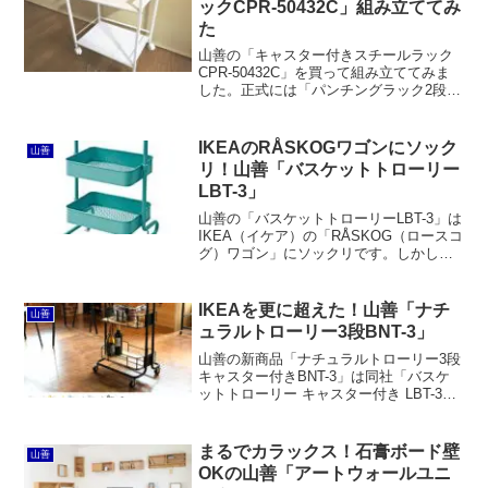
ックCPR-50432C」組み立ててみ
た。
た
山善の「キャスター付きスチールラック
CPR-50432C」を買って組み立ててみま
した。正式には「パンチングラック2段」
という商品名のようですが、表記の耐荷
重以上にシッカリしている印象で、マッ
トなホワイトで質感も良いです。
IKEAのRÅSKOGワゴンにソック
山善
リ！山善「バスケットトローリー
LBT-3」
山善の「バスケットトローリーLBT-3」は
IKEA（イケア）の「RÅSKOG（ロースコ
グ）ワゴン」にソックリです。しかしな
がら、山善のほうは支柱の構造が異な
り、バスケットの高さ調節ができるよう
になっています。単なるパクリではなく
IKEAを更に超えた！山善「ナチ
山善
オリジナルを超えたと言えるかもしれま
ュラルトローリー3段BNT-3」
せん。
山善の新商品「ナチュラルトローリー3段
キャスター付きBNT-3」は同社「バスケ
ットトローリー キャスター付き LBT-3」
の派生モデルです。パイン無垢とワイヤ
ーフレームで圧迫感のない自然な雰囲気
が素敵ですが、いかんせん価格が高すぎ
まるでカラックス！石膏ボード壁
山善
ます。
OKの山善「アートウォールユニ