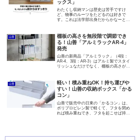
ックス」
わたくし収納マンは歴史は苦手ですけ
ど、物事のルーツをたどるのは好きで
す。これは法学部出身だからかなーと勝
手に思っています。法学部で学ぶ法律の
各論は、私のようなバカには非常に難解
でした。しかし、総論は割りとシンプル
棚板の高さを無段階で調節でき
山善
で、まず憲法というものがあり...
る！山善「アルミラックAR-4」
発売
山善の新商品「アルミラック」（4段：
AR-4、3段：AR-3）はアルミ製でスタイ
リッシュなだけでなく、棚板の高さが無
段階で調整できるオープンシェルフで
す。また、棚板1枚あたりの耐荷重は50kg
で一般的なメタルラックには劣るものの
軽い！積み重ねOK！持ち運びや
山善
ホームユースなら十分と言えるレベルで
すい！山善の収納ボックス「かる
す。
コン」
山善で販売中の日東の「かるコン」は、
ポリプロピレン製で軽くて、フタを閉め
れば積み重ねでき、フタを起こせば持ち
運びやすい収納キャリーボックスです。
化粧品や文房具などをテーブルなどの上
に出しっぱなしにして使うのに良いでし
ょう。