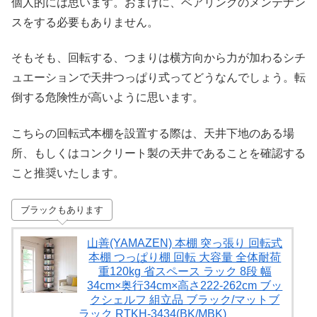
個人的には思います。おまけに、ベアリングのメンテナン
スをする必要もありません。
そもそも、回転する、つまりは横方向から力が加わるシチ
ュエーションで天井つっぱり式ってどうなんでしょう。転
倒する危険性が高いように思います。
こちらの回転式本棚を設置する際は、天井下地のある場
所、もしくはコンクリート製の天井であることを確認する
こと推奨いたします。
ブラックもあります
山善(YAMAZEN) 本棚 突っ張り 回転式
本棚 つっぱり棚 回転 大容量 全体耐荷
重120kg 省スペース ラック 8段 幅
34cm×奥行34cm×高さ222-262cm ブッ
クシェルフ 組立品 ブラック/マットブ
ラック RTKH-3434(BK/MBK)