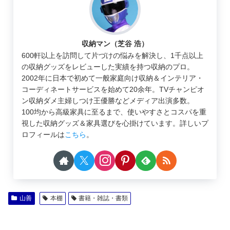
収納マン（芝谷 浩）
600軒以上を訪問して片づけの悩みを解決し、1千点以上
の収納グッズをレビューした実績を持つ収納のプロ。
2002年に日本で初めて一般家庭向け収納＆インテリア・
コーディネートサービスを始めて20余年。TVチャンピオ
ン収納ダメ主婦しつけ王優勝などメディア出演多数。
100均から高級家具に至るまで、使いやすさとコスパを重
視した収納グッズ＆家具選びを心掛けています。詳しいプ
ロフィールは
こちら
。
山善
本棚
書籍・雑誌・書類