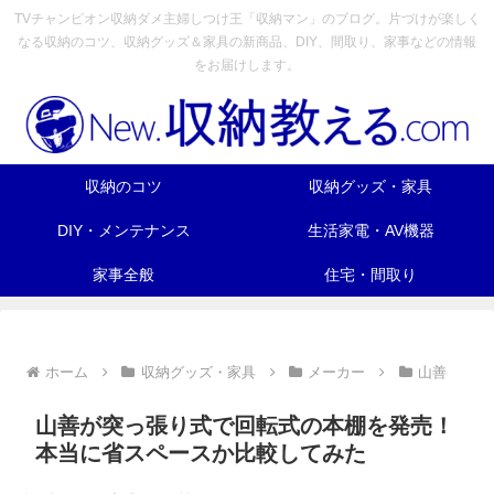
TVチャンピオン収納ダメ主婦しつけ王「収納マン」のブログ。片づけが楽しく
なる収納のコツ、収納グッズ＆家具の新商品、DIY、間取り、家事などの情報
をお届けします。
収納のコツ
収納グッズ・家具
DIY・メンテナンス
生活家電・AV機器
家事全般
住宅・間取り
ホーム
収納グッズ・家具
メーカー
山善
山善が突っ張り式で回転式の本棚を発売！
本当に省スペースか比較してみた