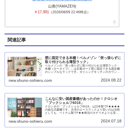
山善(YAMAZEN)
￥17,991
（2026/08/09 22:46時点）
関連記事
壁に固定できる本棚！ベルメゾン「突っ張らずに
取り付けられる薄型ラック」
ベルメゾンの「突っ張らずに取り付けられる薄型ラック・
本棚（ロータイプ）」は石膏ボード壁に固定できる固定棚
のシンプルなラックです。ダイニングキッチンのカウンタ
ー下や腰窓の下に最適なサイズ感です。ハイタイプもあり
ます。
2024.08.22
new.shuno-oshieru.com
こんなに安い国産書棚があったのか！クロシオ
「ブックシェルフ6018」
クロシオの「ブックシェルフ6018」は日本製でF★★★★
の組立式書棚です。大洋のエースラックより安いのは当然
としても、ベトナム製でF★★相当のタナリオよりも安い
です。棚板にLVLを採用することで棚板1枚あたりの耐荷重
25kgにアップした「強化棚シェルフ60-180」もありま
2024.07.18
new.shuno-oshieru.com
す。