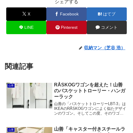
シェアする
X
Facebook
はてブ
LINE
Pinterest
コメント
収納マン（芝谷 浩）
関連記事
RÅSKOGワゴンを超えた！山善
山善
のバスケットトローリー・ハンガ
ーラック
山善の「バスケットトローリーLBT-3」は
IKEAのRÅSKOGワゴンによく似たデザイ
ンのワゴン。そしてこの度、そのワゴン
にハンガーパイプを取り付けた「バスケ
ットトローリー・ハンガーラック」の
「ダブルバスケット（LTH-2B）」と「ダ
山善「キャスター付きスチールラ
山善
ブルバー（LTH-2H ）」が発売されまし