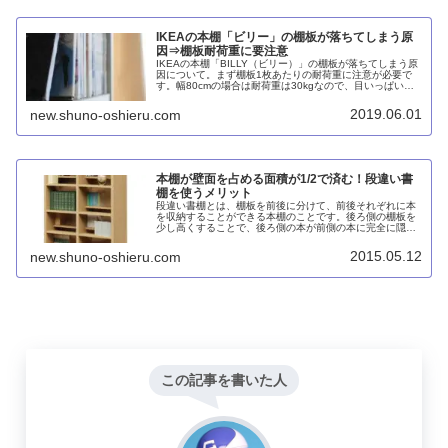
IKEAの本棚「ビリー」の棚板が落ちてしまう原
因⇒棚板耐荷重に要注意
IKEAの本棚「BILLY（ビリー）」の棚板が落ちてしまう原
因について。まず棚板1枚あたりの耐荷重に注意が必要で
す。幅80cmの場合は耐荷重は30kgなので、目いっぱい本
を並べている場合は減らすことを考えましょう。また、そ
もそも構造が拙いので、側板や棚板が変形した場合はあき
2019.06.01
new.shuno-oshieru.com
らめて次は日本のメーカーの本棚を買うようにしましょ
う。
本棚が壁面を占める面積が1/2で済む！段違い書
棚を使うメリット
段違い書棚とは、棚板を前後に分けて、前後それぞれに本
を収納することができる本棚のことです。後ろ側の棚板を
少し高くすることで、後ろ側の本が前側の本に完全に隠れ
てしまうことがありません。本棚が壁面を占める面積が1/2
で済む！段違い書棚を使うと、...
2015.05.12
new.shuno-oshieru.com
この記事を書いた人