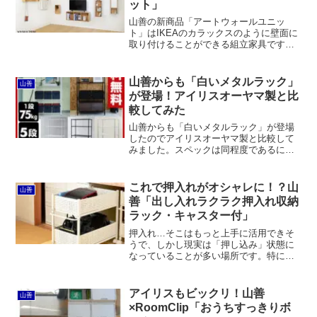
ット」
山善の新商品「アートウォールユニッ
ト」はIKEAのカラックスのように壁面に
取り付けることができる組立家具です。
カラックスと違って石膏ボード壁OK。無
印良品の「壁に付けられる家具」よりも
大きなサイズです。
山善からも「白いメタルラック」
山善
が登場！アイリスオーヤマ製と比
較してみた
山善からも「白いメタルラック」が登場
したのでアイリスオーヤマ製と比較して
みました。スペックは同程度であるにも
かかわらず、価格は山善のほうが安いで
す。一方でアイリスのほうがサイズバリ
エーションが豊富というメリットもあり
これで押入れがオシャレに！？山
山善
ます。
善「出し入れラクラク押入れ収納
ラック・キャスター付」
押入れ…そこはもっと上手に活用できそ
うで、しかし現実は「押し込み」状態に
なっていることが多い場所です。特に奥
のほうや家具の影になった場所は、何が
入っているかすら分からない。そんなこ
ともよくあります。押入れはクローゼッ
アイリスもビックリ！山善
山善
トに比べると奥行が深いこ...
×RoomClip「おうちすっきりボ