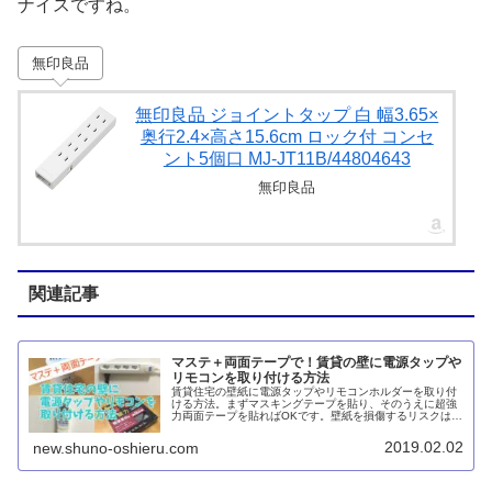
ナイスですね。
無印良品
無印良品 ジョイントタップ 白 幅3.65×
奥行2.4×高さ15.6cm ロック付 コンセ
ント5個口 MJ‐JT11B/44804643
無印良品
関連記事
マステ＋両面テープで！賃貸の壁に電源タップや
リモコンを取り付ける方法
賃貸住宅の壁紙に電源タップやリモコンホルダーを取り付
ける方法。まずマスキングテープを貼り、そのうえに超強
力両面テープを貼ればOKです。壁紙を損傷するリスクはゼ
ロではありませんが、見た目にはほとんど影響ないと思い
ます。
2019.02.02
new.shuno-oshieru.com