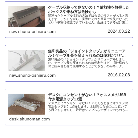
ケーブル収納って危ないの！？放熱性を無視した
ボックスや束ね方は危険かも
間違ったケーブル収納の方法では火災のリスクがあると言
えます。しかしながら、実際にそれが原因で火災になった
という事実は確認できていません。配線はできるだけ束ね
ない、タコ足配線は避けるといった基本はもちろん、放熱
性に意識して最適なケーブル収納ボックスを使うことが大
2024.03.22
new.shuno-oshieru.com
切です。
無印良品の「ジョイントタップ」がリニューア
ル！ケーブル長を変えられるのは便利だけど…
無印良品の「ジョイントタップ」がリニューアルしまし
た。ケーブル長を変えられるのは便利だけど、旧仕様のも
のと組み合わせて使用することができないのがネック。と
もあれ、スチールユニットシェルフに取り付けられるのは
便利。
2016.02.08
new.shuno-oshieru.com
デスクにコンセントがない！？オススメのUSB
付き電源タップ13選
デスク上にコンセントがない！？そんなときにオススメの
電源タップを5つ紹介します。木目調なら机の上に置いて
も目立ちませんし、最近はシンプルなデザインのものも増
えています。Panasonicの「ザ・タップZ」は節電スイッチ
を備えながらランプが点...
desk.shunoman.com