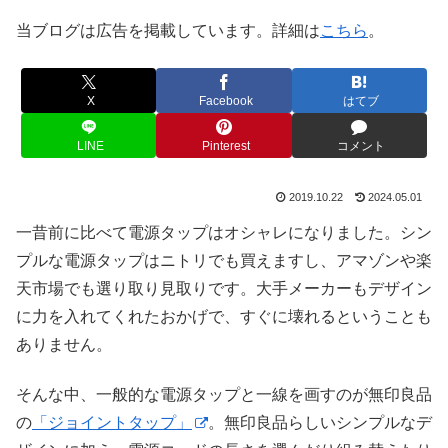
当ブログは広告を掲載しています。詳細は
こちら
。
X
Facebook
はてブ
LINE
Pinterest
コメント
2019.10.22
2024.05.01
一昔前に比べて電源タップはオシャレになりました。シン
プルな電源タップはニトリでも買えますし、アマゾンや楽
天市場でも選り取り見取りです。大手メーカーもデザイン
に力を入れてくれたおかげで、すぐに壊れるということも
ありません。
そんな中、一般的な電源タップと一線を画すのが無印良品
の
「ジョイントタップ」
。無印良品らしいシンプルなデ