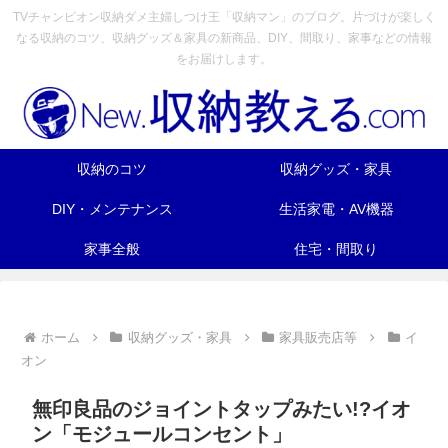
TVチャンピオン収納ダメ主婦しつけ王「収納マン」のブログ。片づけが楽しく
なる収納のコツ、収納グッズ＆家具の新商品、DIY、間取り、家事などの情報
をお届けします。
収納のコツ
収納グッズ・家具
DIY・メンテナンス
生活家電・AV機器
家事全般
住宅・間取り
ホーム
収納グッズ・家具
家具販売店等
イ
オン
無印良品のジョイントタップみたい!?イオ
ン「モジュールコンセント」