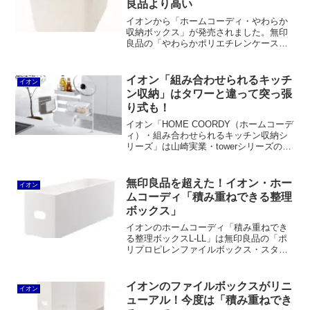
良品より高い
イオンから「ホームコーディ・やわらか
収納ボックス」が発売されました。無印
良品の「やわらかポリエチレンケース」
に似たカラーボックス用インナーケース
としても使えるボックスです。ただ、ダ
イソーはもちろん、無印良品、ニトリ、
イオン「組み合わせられるキッチ
イオン
ナフコ、ヒマラヤ化学と比較しても価格
ン収納」はタワーと違って突っ張
が高いです。
り式も！
イオン「HOME COORDY（ホームコーデ
ィ）・組み合わせられるキッチン収納シ
リーズ」は山崎実業・towerシリーズのの
キッチン自立式メッシュパネルとスチー
ルパネルを足して2で割ったような商品。
パーツを引っ掛けることもマグネットで
無印良品を超えた！イオン・ホー
イオン
くっつけることもできます。また、突っ
ムコーディ「積み重ねできる整理
張り式やコーナータイプもあります。
ボックス」
イオンのホームコーディ「積み重ねでき
る整理ボックスL-LL」は無印良品の「ポ
リプロピレンファイルボックス・スタン
ダードタイプ1/2」のパクリのように見え
ます。しかし、幅がワイドタイプのもの
と、高さが1/3のものと、奥行が4サイズ
イオンのファイルボックスがリニ
イオン
ずつ揃っており、サイズバリエーション
ューアル！今度は「積み重ねでき
が豊富です。