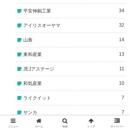
34
平安伸銅工業
32
アイリスオーヤマ
14
山善
13
東和産業
11
JEJアステージ
10
和気産業
7
ライクイット
7
サンカ
6
キングジム
メニュー
ホーム
検索
トップ
サイドバー