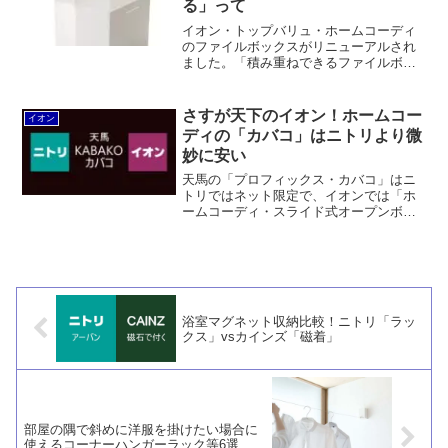
る」って
イオン・トップバリュ・ホームコーディ
のファイルボックスがリニューアルされ
ました。「積み重ねできるファイルボッ
クス」は従来品と同様に連結パーツ付
き。価格は据え置き。サイズもほぼ同じ
です。積み重ねできるだけでなく、「積
さすが天下のイオン！ホームコー
イオン
み重ねできる整理ボックス」を積み重ね
ディの「カバコ」はニトリより微
て使うこともできます。決して無印良品
妙に安い
のパクリなどではありません。
天馬の「プロフィックス・カバコ」はニ
トリではネット限定で、イオンでは「ホ
ームコーディ・スライド式オープンボッ
クス」という商品名のオリジナルデザイ
ンで販売されています。価格は微妙にイ
オンのほうが安いです。ただしカラバリ
はクリア1色のみ。
浴室マグネット収納比較！ニトリ「ラッ
クス」vsカインズ「磁着」
部屋の隅で斜めに洋服を掛けたい場合に
使えるコーナーハンガーラック等6選