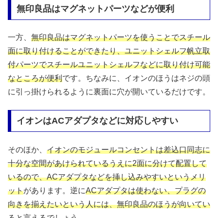
無印良品はマグネットパーツなどが便利
一方、
無印良品はマグネットパーツを使うことでスチール
面に取り付けることができたり、ユニットシェルフ帆立取
付パーツでスチールユニットシェルフなどに取り付け可能
なところが便利
です。ちなみに、イオンのほうはネジの頭
に引っ掛けられるように裏面に穴が開いているだけです。
イオンはACアダプタなどに対応しやすい
そのほか、
イオンのモジュールコンセントは差込口同志に
十分な空間があけられているうえに2面に分けて配置して
いるので、ACアダプタなどを挿し込みやすいというメリ
ット
があります。逆に
ACアダプタは使わない、プラグの
向きを揃えたいという人には、無印良品のほうが向いてい
る
と言えるでしょう。