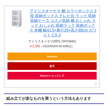
アイリスオーヤマ 棚 カラーボックス 3
段 収納ボックス テレビ台 ラック 収納
収納ケース コスメ収納 棚 おしゃれ ラ
ック おしゃれ 収納ラック 収納ボック
ス 本棚 幅41.5×奥行29×高さ88cm ホワ
イト CX-3
アイリスオーヤマ(IRIS OHYAMA)
￥2,505
（2026/08/09 00:40時点）
Amazon
楽天
Yahoo!ショッピング
組み立てが楽なものを買うという方法もあります