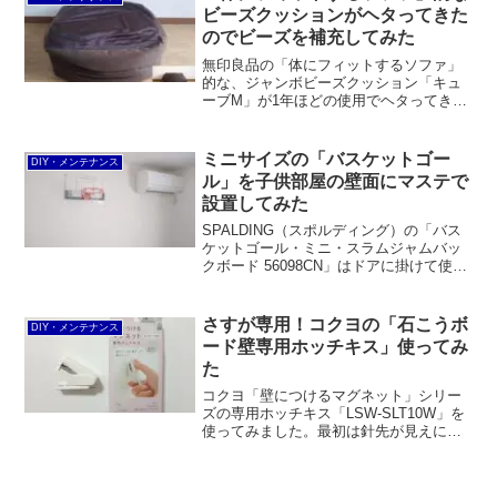
ビーズクッションがヘタってきた
のでビーズを補充してみた
無印良品の「体にフィットするソファ」
的な、ジャンボビーズクッション「キュ
ーブM」が1年ほどの使用でヘタってきた
のでビーズを補充してみました。ビーズ
まみれになって悪戦苦闘しましたが、静
電気防止スプレーとトイレットペーパー
ミニサイズの「バスケットゴー
DIY・メンテナンス
の芯を使うのがコツだと分かりました。
ル」を子供部屋の壁面にマステで
設置してみた
SPALDING（スポルディング）の「バス
ケットゴール・ミニ・スラムジャムバッ
クボード 56098CN」はドアに掛けて使用
するのが基本。ですが、敢えてドアに掛
けるパーツを外し、マスキングテープと
両面テープとPPシートを使って壁に貼り
さすが専用！コクヨの「石こうボ
DIY・メンテナンス
付けました。今回はその方法をご紹介し
ード壁専用ホッチキス」使ってみ
ます。
た
コクヨ「壁につけるマグネット」シリー
ズの専用ホッチキス「LSW-SLT10W」を
使ってみました。最初は針先が見えにく
かったり、パーツと干渉したり、ステー
プルが浮くという欠点が先行したもの
の、アタッチメントを外せばマックスの