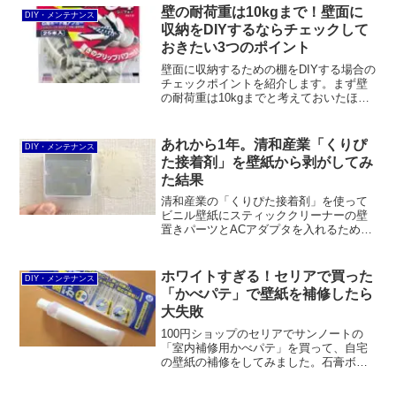
3でようやくネジを回すことができまし
壁の耐荷重は10kgまで！壁面に
DIY・メンテナンス
た。
収納をDIYするならチェックして
おきたい3つのポイント
壁面に収納するための棚をDIYする場合の
チェックポイントを紹介します。まず壁
の耐荷重は10kgまでと考えておいたほう
が良いでしょう。それ以上の場合は下地
を探す必要があります。壁だけで支える
ことが困難な場合は、床に荷重を逃がし
あれから1年。清和産業「くりぴ
DIY・メンテナンス
てやるのも手です。
た接着剤」を壁紙から剥がしてみ
た結果
清和産業の「くりぴた接着剤」を使って
ビニル壁紙にスティッククリーナーの壁
置きパーツとACアダプタを入れるための
アクリル製ボックスを貼り付けてから1
年。剥がしてみた結果をレポートしま
す。結論、基本的にPPシートを使えば問
ホワイトすぎる！セリアで買った
DIY・メンテナンス
題ないと思います。
「かべパテ」で壁紙を補修したら
大失敗
100円ショップのセリアでサンノートの
「室内補修用かべパテ」を買って、自宅
の壁紙の補修をしてみました。石膏ボー
ド壁用フックの痕などを補修してうまく
いったのですが、壁紙のめくれたところ