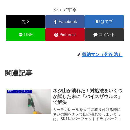
シェアする
X
Facebook
はてブ
LINE
Pinterest
コメント
収納マン（芝谷 浩）
関連記事
ネジ山が潰れた！対処法をいくつ
DIY・メンテナンス
か試した末に「バイスザウルス」
で解決
カーテンレールを天井に取り付ける際に
ネジの頭をナメて山が潰れてしまいまし
た。SK11のパーフェクトドライバー2や
ベッセルのネジはずしビットで挑戦する
もダメで、エンジニアのネジザウルスVP-