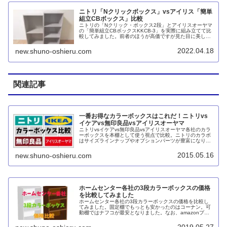
ニトリ「Nクリックボックス」vsアイリス「簡単
組立CBボックス」比較
ニトリの「Nクリック・ボックス2段」とアイリスオーヤマ
の「簡単組立CBボックスKKCB-3」を実際に組み立てて比
較してみました。前者のほうが高価ですが見た目に美しく
可動棚で便利でグラつきもまったくありません。ですが、
価格重視で後者というのもナシではないでしょう。
2022.04.18
new.shuno-oshieru.com
関連記事
一番お得なカラーボックスはこれだ！ニトリvs
イケアvs無印良品vsアイリスオーヤマ
ニトリvsイケアvs無印良品vsアイリスオーヤマ各社のカラ
ーボックスを本棚として使う視点で比較。ニトリのカラボ
はサイズラインナップやオプションパーツが豊富になり、
またアイリスオーヤマからはモジュールボックスが登場し
たことで、より悩ましい展開になってきました。
2015.05.16
new.shuno-oshieru.com
ホームセンター各社の3段カラーボックスの価格
を比較してみました
ホームセンター各社の3段カラーボックスの価格を比較し
てみました。固定棚でもっとも安かったのはコーナン。可
動棚ではナフコが最安となりました。なお、amazonプラ
イム対象ではニトリ、楽天市場の送料込みではアイリスオ
ーヤマが最安値でした。
2019.05.27