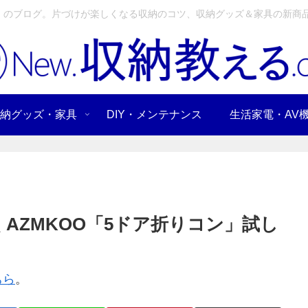
」のブログ。片づけが楽しくなる収納のコツ、収納グッズ＆家具の新商品
納グッズ・家具
DIY・メンテナンス
生活家電・AV
AZMKOO「5ドア折りコン」試し
ちら
。