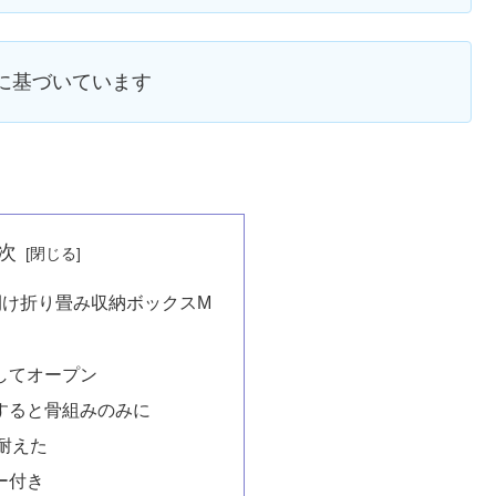
報に基づいています
次
面開け折り畳み収納ボックスM
してオープン
すると骨組みのみに
も耐えた
ー付き