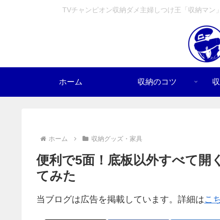
TVチャンピオン収納ダメ主婦しつけ王「収納マン
ホーム
収納のコツ
収
ホーム
収納グッズ・家具
便利で5面！底板以外すべて開く
てみた
当ブログは広告を掲載しています。詳細は
こ