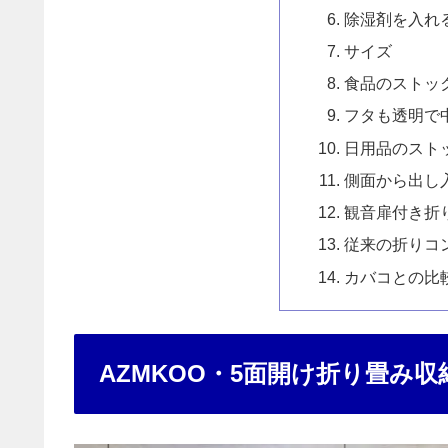
除湿剤を入れ
サイズ
食品のストッ
フタも透明で
日用品のスト
側面から出し
観音扉付き折
従来の折りコ
カバコとの比
AZMKOO・5面開け折り畳み