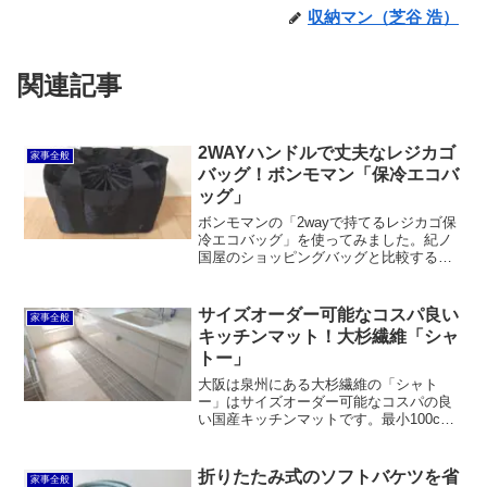
収納マン（芝谷 浩）
関連記事
2WAYハンドルで丈夫なレジカゴ
家事全般
バッグ！ボンモマン「保冷エコバ
ッグ」
ボンモマンの「2wayで持てるレジカゴ保
冷エコバッグ」を使ってみました。紀ノ
国屋のショッピングバッグと比較すると
とても丈夫で見た目も会社にそのまま持
って行ってもおかしくない感じで素敵で
す。肩から掛けることも手で持つことも
サイズオーダー可能なコスパ良い
家事全般
できる2WAYハンドル仕様。
キッチンマット！大杉繊維「シャ
トー」
大阪は泉州にある大杉繊維の「シャト
ー」はサイズオーダー可能なコスパの良
い国産キッチンマットです。最小100cm
から最大2000cmまで10cm単位でオーダ
ー可能。多少ズレますが、ズルッと滑る
ようなことはありません。色柄も良く、
折りたたみ式のソフトバケツを省
家事全般