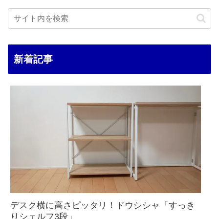
新着記事
デスク横に高さピッタリ！ドウシシャ「すっき
りシェルフ3段」