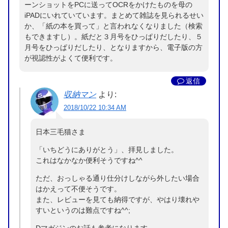
ーンショットをPCに送ってOCRをかけたものを母の
iPADにいれていています。まとめて雑誌を見られるせい
か、「紙の本を買って」と言われなくなりました（検索
もできますし）。紙だと３月号をひっぱりだしたり、５
月号をひっぱりだしたり、となりますから、電子版の方
が視認性がよくて便利です。
返信
収納マン
より:
2018/10/22 10:34 AM
日本三毛猫さま
「いちどうにありがとう」、拝見しました。
これはなかなか便利そうですね^^
ただ、おっしゃる通り仕分けしながら外したい場合
はかえって不便そうです。
また、レビューを見ても納得ですが、やはり壊れや
すいというのは難点ですね^^;
Dマガジンのお話も参考になります。