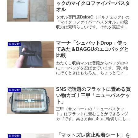
ックのマイクロファイバーバスタ
オル
タオル専門店DolceQ（ドルチェック）の
「マイクロファイバーバスタオル」の吸
収力は素晴らしいです。それを実証する
ためにセリアのバスタオルと比較検証し
てみたのですが、私のやり方が拙かった
のか明確な違いは生じませんした。」で
マーナ「シュパットDrop」使っ
家事全般
も天板にこぼしたお茶はドルチェックの
てみた＆BAGGUのエコバッグと
ほうが圧倒的に吸収します。
比較
わたくし収納マンは普段からバッグの中
にエコバッグを忍ばせています。買い物
に行くときはもちろん、ちょっとモノを
運ぶときに便利で、ほとんど毎日のよう
に使っています。サッとエコバッグが取
り出せると、「あー、主夫してるなー」
SNSで話題のフラットに畳める買
家事全般
と実感するんですよねー（...
い物カゴ！三甲「ニューバスケッ
ト」
三甲（サンコー）の「ニューバスケッ
ト」はフラットに畳むことができるレジ
カゴです。高さ方向に4つに輪切りにした
ような構造で、バンドをロックすること
で畳んだ状態やレジカゴの状態をキープ
できるようになっています。持ち運びや
「マットズレ防止粘着シート」を
家事全般