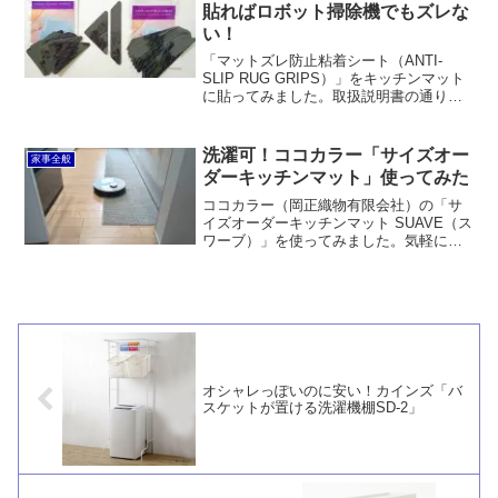
すい、収納スペースが少ないのがメリッ
貼ればロボット掃除機でもズレな
ト。耐久性も十分だと思います。
い！
「マットズレ防止粘着シート（ANTI-
SLIP RUG GRIPS）」をキッチンマット
に貼ってみました。取扱説明書の通りに
正しく貼ればロボット掃除機が上を通過
してもめくり上げることはありません。
裏表で粘着力が異なるものを使用してお
洗濯可！ココカラー「サイズオー
家事全般
り、カーペットの裏に強力に貼り付くか
ダーキッチンマット」使ってみた
らです。
ココカラー（岡正織物有限会社）の「サ
イズオーダーキッチンマット SUAVE（ス
ワーブ）」を使ってみました。気軽に洗
濯できることと、クッション性が良いこ
とがうれしいです。ロボット掃除機でも
まったくズレないのも良いと思います。
オシャレっぽいのに安い！カインズ「バ
スケットが置ける洗濯機棚SD-2」