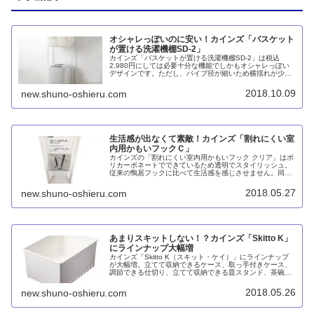
オシャレっぽいのに安い！カインズ「バスケット
が置ける洗濯機棚SD-2」
カインズ「バスケットが置ける洗濯機棚SD-2」は税込
2,980円にしては必要十分な機能でしかもオシャレっぽい
デザインです。ただし、パイプ径が細いため横揺れが少し
気になります。
2018.10.09
new.shuno-oshieru.com
生活感が出なくて素敵！カインズ「割れにくい室
内用かもいフックＣ」
カインズの「割れにくい室内用かもいフック クリア」はポ
リカーボネートでできているため透明でスタイリッシュ。
従来の鴨居フックに比べて生活感を感じさせません。同じ
くポリカーボネート製の「割れにくい片手で使えるふとん
ばさみ」もオススメです。
2018.05.27
new.shuno-oshieru.com
あまりスキットしない！？カインズ「Skitto K」
にラインナップ大幅増
カインズ「Skitto K（スキット・ケイ）」にラインナップ
が大幅増。立てて収納できるケース、取っ手付きケース、
調節できる仕切り、立てて収納できる皿スタンド、茶碗ス
タンドとバリエーション豊かですが、本来のコンセプトを
逸脱しているように感じます。
2018.05.26
new.shuno-oshieru.com