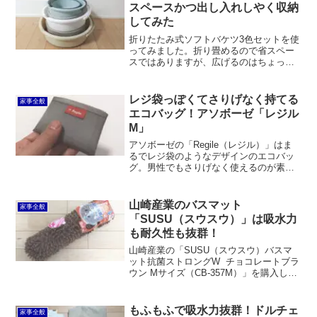
踏み心地も厚すぎず薄すぎずで良い感じ
スペースかつ出し入れしやく収納
です。
してみた
折りたたみ式ソフトバケツ3色セットを使
ってみました。折り畳めるので省スペー
スではありますが、広げるのはちょっと
面倒臭かったりします。出し入れしやす
く、かつ省スペースで収納するには、フ
ァイルボックスなどを使って立てて並べ
レジ袋っぽくてさりげなく持てる
家事全般
るか、壁にフックで掛けたほうが良いか
エコバッグ！アソボーゼ「レジル
もしれません。
M」
アソボーゼの「Regile（レジル）」はま
るでレジ袋のようなデザインのエコバッ
グ。男性でもさりげなく使えるのが素敵
です。また、日本製で材質はコーデュラ
なので耐久性や撥水性もバッチリ。価格
は高いですが、満足のいく仕上がりとな
山崎産業のバスマット
家事全般
っています。
「SUSU（スウスウ）」は吸水力
も耐久性も抜群！
山崎産業の「SUSU（スウスウ）バスマ
ット抗菌ストロングW チョコレートブラ
ウン Mサイズ（CB-357M）」を購入しま
した。10年くらい使っているSUSUバス
マットからの買い替えです。吸水量も抗
菌力もアップしているようです。
もふもふで吸水力抜群！ドルチェ
家事全般