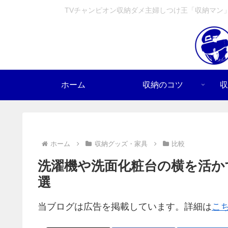
TVチャンピオン収納ダメ主婦しつけ王「収納マン
ホーム
収納のコツ
収
ホーム
収納グッズ・家具
比較
洗濯機や洗面化粧台の横を活か
選
当ブログは広告を掲載しています。詳細は
こ