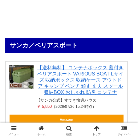
サンカ／ベリアスボート
【送料無料】 コンテナボックス 蓋付き
ベリアスボート VARIOUS BOAT Lサイ
ズ 収納ボックス 収納ケース アウトド
ア キャンプ ベンチ 頑丈 丈夫 スツール
収納BOX おしゃれ 防災 コンテナ
【サンカ公式】すてき快適ハウス
￥ 5,850
（2026/07/26 15:24時点）
Amazon
楽天
メニュー
ホーム
検索
トップ
サイドバー