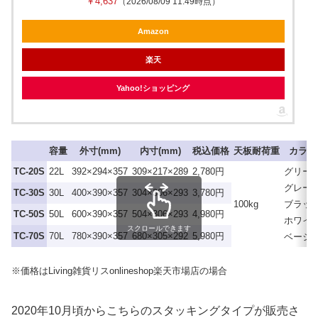
￥4,637
（2026/08/09 11:49時点）
Amazon
楽天
Yahoo!ショッピング
容量
外寸(mm)
内寸(mm)
税込価格
天板耐荷重
カラー
TC-20S
22L
392×294×357
309×217×289
2,780円
グリー
グレー
TC-30S
30L
400×390×357
304×306×293
3,780円
100kg
ブラッ
TC-50S
50L
600×390×357
504×306×293
4,980円
ホワイ
スクロールできます
TC-70S
70L
780×390×357
680×305×292
5,980円
ベージ
※価格はLiving雑貨リスonlineshop楽天市場店の場合
2020年10月頃からこちらのスタッキングタイプが販売さ