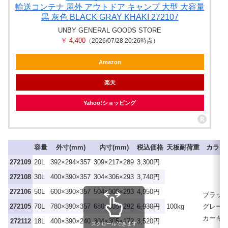
輸送コンテナ 屋外 アウトドア キャンプ 大型 大容量
黒 灰色 BLACK GRAY KHAKI 272107
UNBY GENERAL GOODS STORE
￥ 4,400
（2026/07/28 20:26時点）
Amazon
楽天
Yahoo!ショッピング
容量
外寸(mm)
内寸(mm)
税込価格
天板耐荷重
カラー
272109
20L
392×294×357
309×217×289
3,300円
272108
30L
400×390×357
304×306×293
3,740円
272106
50L
600×390×357
504×306×293
4,950円
ブラッ
272105
70L
780×390×357
680×305×292
6,930円
100kg
グレー
カーキ
272112
18L
400×390×240
304×305×172
3,520円
スクロールできます