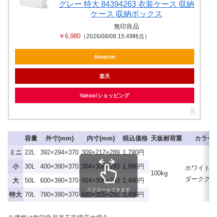
グレー 特大 84394263 衣装ケース 収納
ケース 収納ボックス
無印良品
￥6,980
（2026/08/08 15:49時点）
Amazon
楽天
Yahoo!ショッピング
容量
外寸(mm)
内寸(mm)
税込価格
天板耐荷重
カラー
ミニ
22L
392×294×370
309×217×289
1,790円
小
30L
400×390×370
304×306×293
1,990円
ホワイト
100kg
ダークグレ
大
50L
600×390×370
504×306×293
2,490円
スクロールできます
特大
70L
780×390×370
680×305×292
3,490円