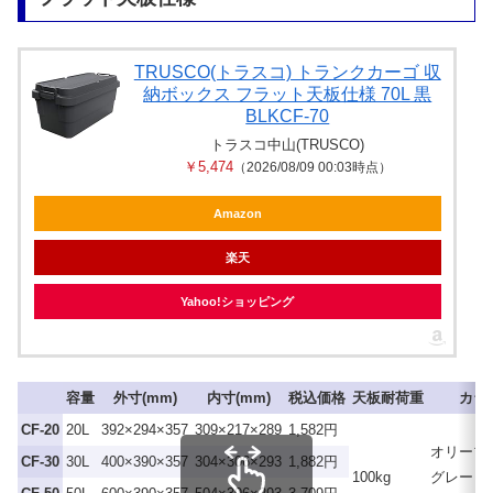
TRUSCO(トラスコ) トランクカーゴ 収
納ボックス フラット天板仕様 70L 黒
BLKCF-70
トラスコ中山(TRUSCO)
￥5,474
（2026/08/09 00:03時点）
Amazon
楽天
Yahoo!ショッピング
容量
外寸(mm)
内寸(mm)
税込価格
天板耐荷重
カラ
CF-20
20L
392×294×357
309×217×289
1,582円
オリーブ
CF-30
30L
400×390×357
304×306×293
1,882円
100kg
グレー