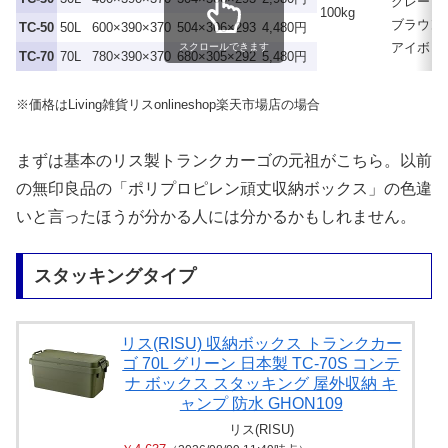
グレー
100kg
ブラウン
TC-50
50L
600×390×370
504×306×293
4,480円
アイボリ
スクロールできます
TC-70
70L
780×390×370
680×305×292
5,480円
※価格はLiving雑貨リスonlineshop楽天市場店の場合
まずは基本のリス製トランクカーゴの元祖がこちら。以前
の無印良品の「ポリプロピレン頑丈収納ボックス」の色違
いと言ったほうが分かる人には分かるかもしれません。
スタッキングタイプ
リス(RISU) 収納ボックス トランクカー
ゴ 70L グリーン 日本製 TC-70S コンテ
ナ ボックス スタッキング 屋外収納 キ
ャンプ 防水 GHON109
リス(RISU)