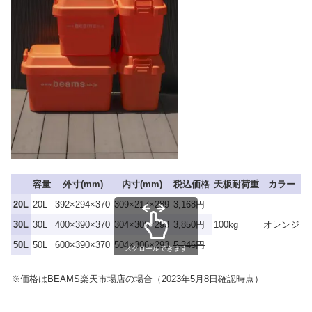
容量
外寸(mm)
内寸(mm)
税込価格
天板耐荷重
カラー
20L
20L
392×294×370
309×217×289
3,168円
30L
30L
400×390×370
304×306×293
3,850円
100kg
オレンジ
50L
50L
600×390×370
504×306×293
5,346円
スクロールできます
※価格はBEAMS楽天市場店の場合（2023年5月8日確認時点）