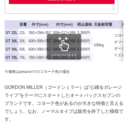
容量
外寸(mm)
内寸(mm)
税込価格
天板耐荷重
カ
ST 22L
22L
392×294×357
309×217×289
3,300円
コヨー
ST 30L
30L
400×390×357
304×306×293
4,400円
オリー
100kg
ダーク
ST 50L
50L
600×390×357
504×306×293
5,500円
イエロ
スクロールできます
ST 70L
70L
780×390×357
680×305×292
6,600円
※価格はamazonでのコヨーテ色の場合
GORDON MILLER（ゴードンミラー）は”心踊るガレージ
ライフ”をテーマにスタートしたオートバックスセブンの
ブランドです。コヨーテ色があるのが大きな特徴と言える
でしょう。なお、ノーマルタイプは販売を終了した模様で
す。