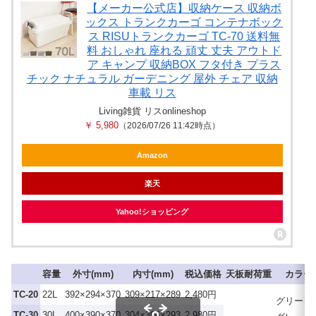
【メーカー公式店】収納ケース 収納ボ
ックス トランクカーゴ コンテナボック
ス RISUトランクカーゴ TC-70 送料無
料 おしゃれ 座れる 頑丈 丈夫 アウトド
ア キャンプ 収納BOX フタ付き プラス
チック ナチュラル ガーデニング 屋外 チェア 収納
車載 リス
Living雑貨 リスonlineshop
￥ 5,980
（2026/07/26 11:42時点）
Amazon
楽天
Yahoo!ショッピング
容量
外寸(mm)
内寸(mm)
税込価格
天板耐荷重
カラー
TC-20
22L
392×294×370
309×217×289
2,480円
グリーン
TC-30
30L
400×390×370
304×306×293
2,980円