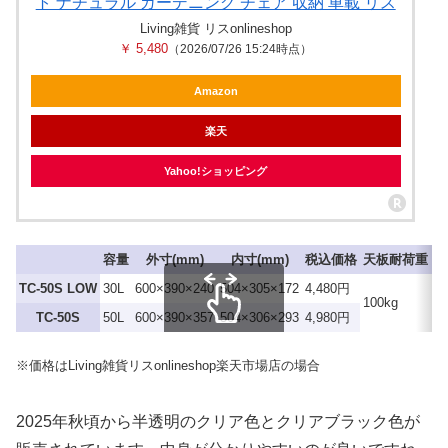
ト ナチュラル ガーデニング チェア 収納 車載 リス
Living雑貨 リスonlineshop
￥ 5,480
（2026/07/26 15:24時点）
Amazon
楽天
Yahoo!ショッピング
容量
外寸(mm)
内寸(mm)
税込価格
天板耐荷重
TC-50S LOW
30L
600×390×240
504×305×172
4,480円
ク
100kg
ク
TC-50S
50L
600×390×357
504×306×293
4,980円
スクロールできます
※価格はLiving雑貨リスonlineshop楽天市場店の場合
2025年秋頃から半透明のクリア色とクリアブラック色が