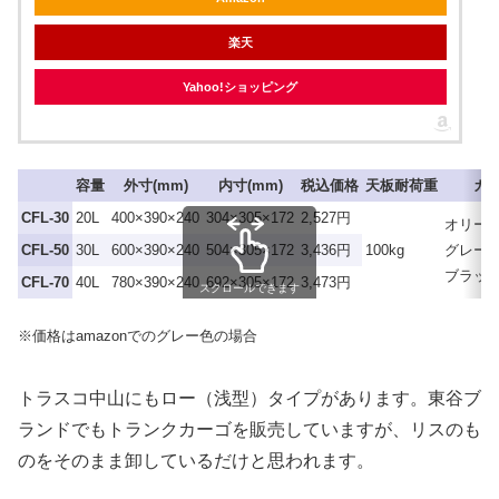
楽天
Yahoo!ショッピング
容量
外寸(mm)
内寸(mm)
税込価格
天板耐荷重
カ
CFL-30
20L
400×390×240
304×305×172
2,527円
オリー
CFL-50
30L
600×390×240
504×305×172
3,436円
100kg
グレー
ブラッ
CFL-70
40L
780×390×240
692×305×172
3,473円
スクロールできます
※価格はamazonでのグレー色の場合
トラスコ中山にもロー（浅型）タイプがあります。東谷ブ
ランドでもトランクカーゴを販売していますが、リスのも
のをそのまま卸しているだけと思われます。