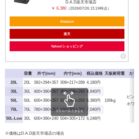
D.A.D楽天市場店
￥ 6,380
（2026/07/26 15:24時点）
Amazon
楽天
Yahoo!ショッピング
容量
外寸(mm)
内寸(mm)
税込価格
天板耐荷重
カラ
20L
20L
392×294×357
309×217×289
4,180円
30L
30L
400×390×357
304×306×293
4,840円
ピンク
50L
50L
600×390×357
504×306×293
6,380円
100kg
ホワイ
70L
70L
780×390×357
680×305×292
7,040円
スクロールできます
50L-Low
30L
600×390×240
504×305×172
6,248円
※価格はD.A.D楽天市場店の場合