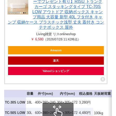
ーでプレゼント有り】RISU トランク
カーゴ スタッキングタイプ TC-70S
LOW アウトドア 収納ボックス キャン
プ用品 大容量 新型 40L フタ付き キャ
ンプ 収納ケース プラスチック浅型 丈夫 蓋付き コン
テナボックス 屋外
Living雑貨 リスonlineshop
￥ 6,580
（2026/07/26 11:42時点）
Amazon
楽天
Yahoo!ショッピング
容量
外寸(mm)
内寸(mm)
税込価格
天板耐荷重
グ
TC-30S LOW
18L
400×390×240
304×305×172
3,280円
グ
TC-50S LOW
30L
600×390×240
504×305×172
4,480円
100kg
ブ