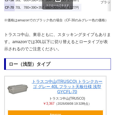
CF-50
50L
600×390×357
504×306×293
3,709円
ブラック
スクロールできます
CF-70
70L
780×390×357
680×305×292
4,127円
※価格はamazonでのブラック色の場合（CF-30のみグレー色の価格）
トラスコ中山、東谷ともに、スタッキングタイプもありま
す。amazonでは30L以下に切り替えるとロータイプが表
示されるのでご注意ください。
ロー（浅型）タイプ
トラスコ中山(TRUSCO) トランクカー
ゴ グレー 40L フラット天板仕様 浅型
GYCFL-70
トラスコ中山(TRUSCO)
￥3,367
（2026/08/08 19:32時点）
Amazon