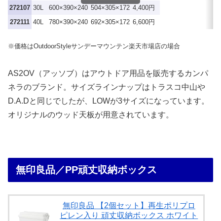
272107
30L
600×390×240
504×305×172
4,400円
272111
40L
780×390×240
692×305×172
6,600円
※価格はOutdoorStyleサンデーマウンテン楽天市場店の場合
AS2OV（アッソブ）はアウトドア用品を販売するカンパ
ネラのブランド。サイズラインナップはトラスコ中山や
D.A.Dと同じでしたが、LOWが3サイズになっています。
オリジナルのウッド天板が用意されています。
無印良品／PP頑丈収納ボックス
無印良品 【2個セット】再生ポリプロ
ピレン入り 頑丈収納ボックス ホワイト