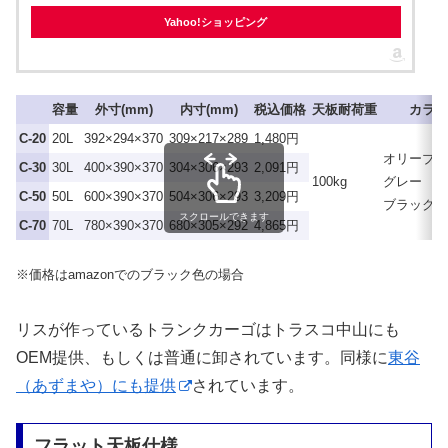
Yahoo!ショッピング
容量
外寸(mm)
内寸(mm)
税込価格
天板耐荷重
カラー
C-20
20L
392×294×370
309×217×289
1,480円
オリーブド
C-30
30L
400×390×370
304×306×293
2,091円
100kg
グレー
C-50
50L
600×390×370
504×306×293
3,209円
ブラック
スクロールできます
C-70
70L
780×390×370
680×305×292
4,865円
※価格はamazonでのブラック色の場合
リスが作っているトランクカーゴはトラスコ中山にも
OEM提供、もしくは普通に卸されています。同様に
東谷
（あずまや）にも提供
されています。
フラット天板仕様