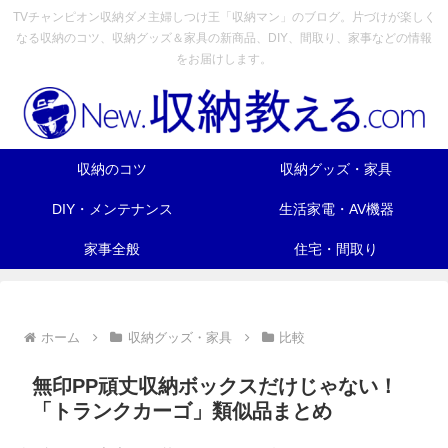
TVチャンピオン収納ダメ主婦しつけ王「収納マン」のブログ。片づけが楽しく
なる収納のコツ、収納グッズ＆家具の新商品、DIY、間取り、家事などの情報
をお届けします。
収納のコツ
収納グッズ・家具
DIY・メンテナンス
生活家電・AV機器
家事全般
住宅・間取り
ホーム
収納グッズ・家具
比較
無印PP頑丈収納ボックスだけじゃない！
「トランクカーゴ」類似品まとめ