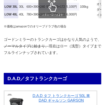
オリ
LOW 30L
30L
600×390×240
504×305×172
5,100円
100kg
ダー
LOW 40L
40L
780×390×240
692×305×172
6,000円
イエ
スクロールできます
※価格はamazonでのオリーブドラブ色の場合
ゴードンミラーのトランクカーゴはかなり人気のようで、
ノーマルタイプに始まり、
現在はロー（浅型）タイプまで
フルラインナップされています。
D.A.D／タフトランクカーゴ
D.A.D タフ トランクカーゴ 50L 車
DAD ギャルソン GARSON