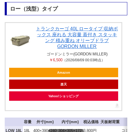
ロー（浅型）タイプ
トランクカーゴ 40L ロータイプ 収納ボ
ックス 座れる 大容量 蓋付き スタッキ
ング 積み重ね オリーブドラブ
GORDON MILLER
ゴードンミラー(GORDON MILLER)
￥6,500
（2026/08/09 00:03時点）
Amazon
楽天
Yahoo!ショッピング
容量
外寸(mm)
内寸(mm)
税込価格
天板耐荷重
コヨ
LOW 18L
18L
400×390×240
304×305×172
3,800円