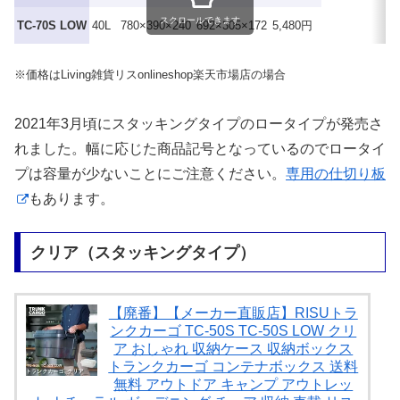
ホ
スクロールできます
TC-70S LOW
40L
780×390×240
692×305×172
5,480円
ベ
※価格はLiving雑貨リスonlineshop楽天市場店の場合
2021年3月頃にスタッキングタイプのロータイプが発売さ
れました。幅に応じた商品記号となっているのでロータイ
プは容量が少ないことにご注意ください。
専用の仕切り板
もあります。
クリア（スタッキングタイプ）
【廃番】【メーカー直販店】RISUトラ
ンクカーゴ TC-50S TC-50S LOW クリ
ア おしゃれ 収納ケース 収納ボックス
トランクカーゴ コンテナボックス 送料
無料 アウトドア キャンプ アウトレッ