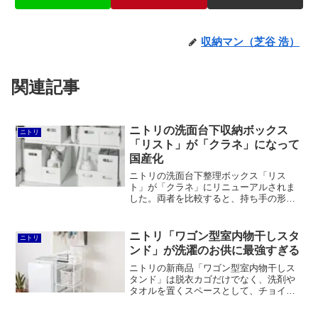
収納マン（芝谷 浩）
関連記事
ニトリの洗面台下収納ボックス
ニトリ
「リスト」が「クラネ」になって
国産化
ニトリの洗面台下整理ボックス「リス
ト」が「クラネ」にリニューアルされま
した。両者を比較すると、持ち手の形状
が変更しているほか、国産化で価格がア
ップしていることが分かります。また、
スチロール樹脂からポリプロピレン製に
ニトリ「ワゴン型室内物干しスタ
ニトリ
変更されています。ワイドタイプがなく
ンド」が洗濯のお供に最強すぎる
なり、代わりにハーフタイプが登場して
います。
ニトリの新商品「ワゴン型室内物干しス
タンド」は脱衣カゴだけでなく、洗剤や
タオルを置くスペースとして、チョイ干
しスペースとしても使えます。さらに、
そのまま物干しまで運べたり、洗濯カゴ