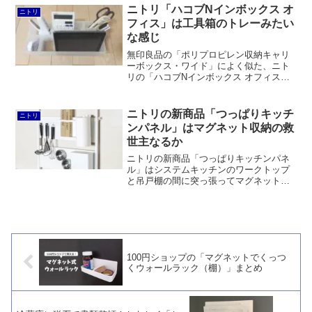
明で目立たず、使い勝手も耐久性も問題
ニトリ「ハコブNインボックス オ
ニトリ
ないです。
フィス」は工具箱のトレーみたい
な感じ
無印良品の「ポリプロピレン収納キャリ
ーボックス・ワイド」によく似た、ニト
リの「ハコブNインボックス オフィス」
を買ってみました。形状としては工具箱
のトレーみたいな感じ。「ハコブNインボ
ックス リビング」と比較すると長辺が長
ニトリの新商品「つっぱりキッチ
ニトリ
いです。
ンパネル」はマグネット収納の救
世主なるか
ニトリの新商品「つっぱりキッチンパネ
ル」はシステムキッチンのワークトップ
と吊戸棚の間に突っ張ってマグネット収
納グッズをくっつけることができるスチ
ール板です。個人的にはエルオーの「吸
着シート マグネット補助板」や山崎実業
の「フィルムフック キッチンウォールバ
ーtower」を使ったほうが良いように思い
ます。
100円ショップの「マグネットでくっつ
くウォールラック（棚）」まとめ