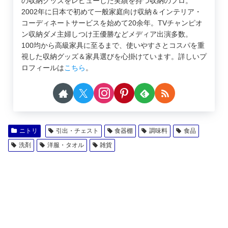
の収納グッズをレビューした実績を持つ収納のプロ。
2002年に日本で初めて一般家庭向け収納＆インテリア・
コーディネートサービスを始めて20余年。TVチャンピオ
ン収納ダメ主婦しつけ王優勝などメディア出演多数。
100均から高級家具に至るまで、使いやすさとコスパを重
視した収納グッズ＆家具選びを心掛けています。詳しいプ
ロフィールは
こちら
。
ニトリ
引出・チェスト
食器棚
調味料
食品
洗剤
洋服・タオル
雑貨