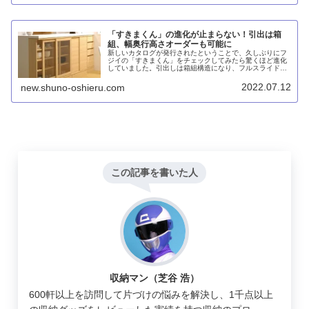
「すきまくん」の進化が止まらない！引出は箱
組、幅奥行高さオーダーも可能に
新しいカタログが発行されたということで、久しぶりにフ
ジイの「すきまくん」をチェックしてみたら驚くほど進化
していました。引出しは箱組構造になり、フルスライドレ
ール仕様に。ラインナップも最適化され、幅×奥行×高さ
1cmオーダー可能な3Dすきまくんも登場しています。
2022.07.12
new.shuno-oshieru.com
この記事を書いた人
収納マン（芝谷 浩）
600軒以上を訪問して片づけの悩みを解決し、1千点以上