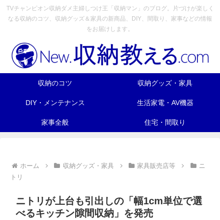
TVチャンピオン収納ダメ主婦しつけ王「収納マン」のブログ。片づけが楽しく
なる収納のコツ、収納グッズ＆家具の新商品、DIY、間取り、家事などの情報
をお届けします。
収納のコツ
収納グッズ・家具
DIY・メンテナンス
生活家電・AV機器
家事全般
住宅・間取り
ホーム
収納グッズ・家具
家具販売店等
ニ
トリ
ニトリが上台も引出しの「幅1cm単位で選
べるキッチン隙間収納」を発売