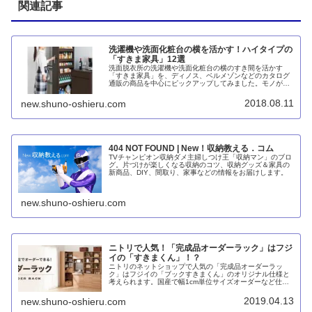
関連記事
洗濯機や洗面化粧台の横を活かす！ハイタイプの
「すきま家具」12選
洗面脱衣所の洗濯機や洗面化粧台の横のすき間を活かす
「すきま家具」を、ディノス、ベルメゾンなどのカタログ
通販の商品を中心にピックアップしてみました。モノが手
に取りやすいオープンタイプ、小物を収納しやすい引出し
タイプ、それらのコンビネーションタイプ。
2018.08.11
new.shuno-oshieru.com
404 NOT FOUND | New！収納教える．コム
TVチャンピオン収納ダメ主婦しつけ王「収納マン」のブロ
グ。片づけが楽しくなる収納のコツ、収納グッズ＆家具の
新商品、DIY、間取り、家事などの情報をお届けします。
new.shuno-oshieru.com
ニトリで人気！「完成品オーダーラック」はフジ
イの「すきまくん」！？
ニトリのネットショップで人気の「完成品オーダーラッ
ク」はフジイの「ブックすきまくん」のオリジナル仕様と
考えられます。国産で幅1cm単位サイズオーダーなど仕様
がかなり似ているからです。一方でニトリは幅90cmまでオ
ーダー可能となっているなど魅力も豊富です。
2019.04.13
new.shuno-oshieru.com