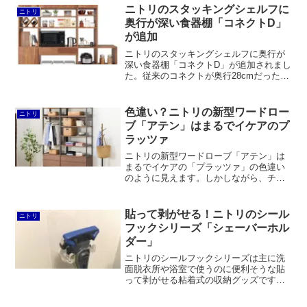
FD」、シンク下伸縮ラック「イータ」、
ニトリのスタッキングシェルフに
ニトリ
いずれも他社製品と比べると微妙に良く
奥行が深い食器棚「コネクトD」
ないです。
が追加
ニトリのスタッキングシェルフに奥行が
深い食器棚「コネクトD」が追加されまし
た。従来のコネクトが奥行28cmだったの
に対し、コネクトDは41cm。無印良品の
スタッキングシェルフが奥行28.5cmであ
ることを考えると、かなり差別化が図ら
色違い？ニトリの新型ワードロー
ニトリ
れました。ただ、コネクトDはリビング用
ブ「アテン」はまるでイケアのプ
ではなく主にダイニングキッチン用を想
ラッツァ
定しているようです。
ニトリの新型ワードローブ「アテン」は
まるでイケアの「プラッツァ」の色違い
のように見えます。しかしながら、チェ
ストが完成品で組み立てが楽、突っ張り
式で手軽に転倒防止策が図れるというメ
リットがあります。一方で価格はプラッ
貼って剥がせる！ニトリのシール
ニトリ
ツァと比較すると高いです。
フックシリーズ「シェーバーホル
ダー」
ニトリのシールフックシリーズは主に洗
面脱衣所や浴室で使うのに便利そうな貼
って剥がせる粘着式の収納グッズです。
今回はユニットバスの壁面に「シェーバ
ーホルダー」を取り付けてみました。透