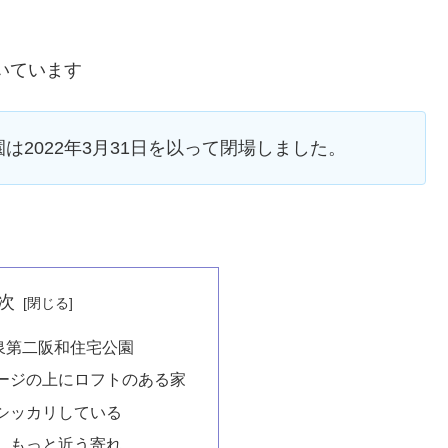
づいています
は2022年3月31日を以って閉場しました。
次
泉第二阪和住宅公園
ージの上にロフトのある家
シッカリしている
、もっと近う寄れ