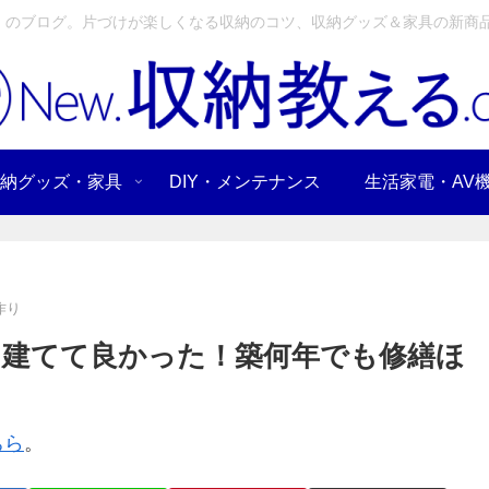
」のブログ。片づけが楽しくなる収納のコツ、収納グッズ＆家具の新商品
納グッズ・家具
DIY・メンテナンス
生活家電・AV
作り
建てて良かった！築何年でも修繕ほ
ちら
。