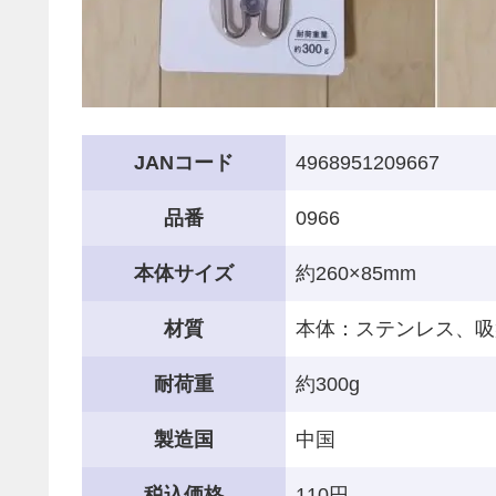
JANコード
4968951209667
品番
0966
本体サイズ
約260×85mm
材質
本体：ステンレス、吸
耐荷重
約300g
製造国
中国
税込価格
110円