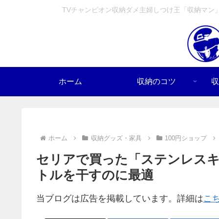
TVチャンピオン収納ダメ主婦しつけ王「収納マン
ホーム
収納のコツ
収
ホーム
収納グッズ・家具
100円ショップ
セリアで買った「ステンレス
トルを干すのに最適
当ブログは広告を掲載しています。詳細は
こ