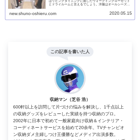
はリビングダイニングに面したウォークインクローゼット
とドライルームと言えるでしょう。洋服はオールシーズン
＆家族全員分をWCLにまとめて収納。そのほぼ真向かいに
あるドライルームは部屋干しはもちろん、取り入れた洗濯
2020.05.15
new.shuno-oshieru.com
物を隠しておくにも最適です。
この記事を書いた人
収納マン（芝谷 浩）
600軒以上を訪問して片づけの悩みを解決し、1千点以上
の収納グッズをレビューした実績を持つ収納のプロ。
2002年に日本で初めて一般家庭向け収納＆インテリア・
コーディネートサービスを始めて20余年。TVチャンピオ
ン収納ダメ主婦しつけ王優勝などメディア出演多数。