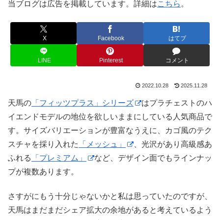
当ブログは広告を掲載しています。詳細は
こちら
。
X
Facebook
はてブ
LINE
Pinterest
コメント
2022.10.28
2025.11.28
天馬の
「フィッツプラス」シリーズ
はプラチェストのハ
イエンドモデルの地位を欲しいままにしている人気商品で
す。サイズバリエーションが豊富なうえに、カゴ風のテク
スチャを採り入れた
「メッシュ」
、光沢があり高級感あ
ふれる
「プレミアム」
など、デザイン面でもラインナッ
プが複数あります。
さすがにもう十分じゃないかと私は思っていたのですが、
天馬はまだまだシェア拡大の余地があると考えているよう