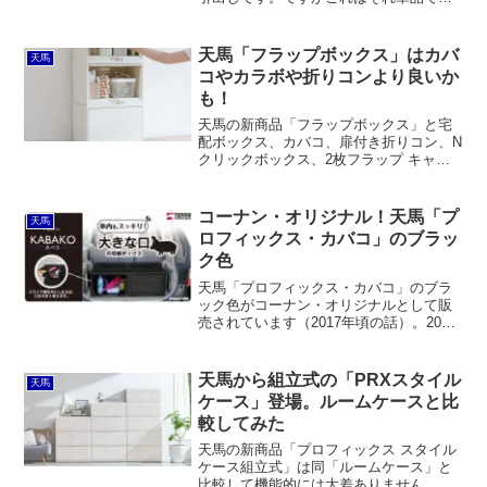
ても秀逸。上下両方から手を掛けられる
持ち手の形状ですし、奥行40cmでリビン
グなどでも使えます。
天馬「フラップボックス」はカバ
天馬
コやカラボや折りコンより良いか
も！
天馬の新商品「フラップボックス」と宅
配ボックス、カバコ、扉付き折りコン、N
クリックボックス、2枚フラップ キャビ
ネットを比較してみました。フラップボ
ックスだけを見ると価格がちょっと高く
感じられるところですが、なかなかどう
コーナン・オリジナル！天馬「プ
天馬
して競争力は十分ありそうです。
ロフィックス・カバコ」のブラッ
ク色
天馬「プロフィックス・カバコ」のブラ
ック色がコーナン・オリジナルとして販
売されています（2017年頃の話）。2023
年現在はプロパーでブラック色が用意さ
れています。
天馬から組立式の「PRXスタイル
天馬
ケース」登場。ルームケースと比
較してみた
天馬の新商品「プロフィックス スタイル
ケース組立式」は同「ルームケース」と
比較して機能的には大差ありません。た