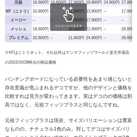
元祖
16,800円
19,800円
17,800円
19,800円
24,800円
27,800
NT（ニトリ）
10,900円
–
11,900円
13,900円
–
17,900
イージー
–
–
16,800円
17,800円
–
–
スクロールできます
メッシュ
18,800円
–
19,800円
21,800円
–
28,800
プレミアム
20,800円
–
21,800円
24,800円
–
29,800
※NTはニトリネット、それ以外はテンマフィッツワールド楽天市場店
の2022/10/28時点の税込価格
パンチングボードになっている必要性をあまり感じないと
存在意義が危ぶまれるデコですが、他のデザインと価格を
比較すれば見方が変わってきます。実はデコのの価格は割
高ではなく、元祖フィッツプラスと同じなんですね。
元祖フィッツプラスは現在、サイズバリエーションは豊富
なものの、ナチュラル1色のみ。対してデコはサイズバリ