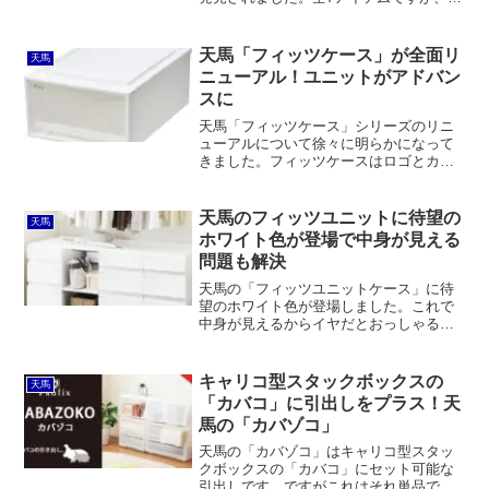
ずれも既存商品の色違いというかたちで
スタートです。これは売れると思います
よー。
天馬「フィッツケース」が全面リ
天馬
ニューアル！ユニットがアドバン
スに
天馬「フィッツケース」シリーズのリニ
ューアルについて徐々に明らかになって
きました。フィッツケースはロゴとカラ
ーの変更が主。フィッツユニットケース
は「アドバンス」となり、ロゴと色の変
更に加え、引出前板に上から手を差し入
天馬のフィッツユニットに待望の
天馬
れることができるように改良されていま
ホワイト色が登場で中身が見える
す。
問題も解決
天馬の「フィッツユニットケース」に待
望のホワイト色が登場しました。これで
中身が見えるからイヤだとおっしゃる方
も納得することでしょう。「フィッツケ
ース・モノ」とJEJの「ストラ」とサイ
ズと価格の比較もしてみました。
キャリコ型スタックボックスの
天馬
「カバコ」に引出しをプラス！天
馬の「カバゾコ」
天馬の「カバゾコ」はキャリコ型スタッ
クボックスの「カバコ」にセット可能な
引出しです。ですがこれはそれ単品で見