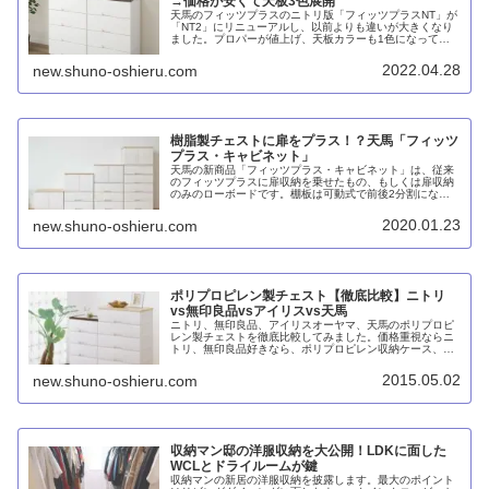
→価格が安くて天板3色展開
天馬のフィッツプラスのニトリ版「フィッツプラスNT」が
「NT2」にリニューアルし、以前よりも違いが大きくなり
ました。プロパーが値上げ、天板カラーも1色になってし
まったのに対し、NT2は価格ほぼ据え置き、カラバリも2色
を維持して、相対的に魅力がアップしています。
2022.04.28
new.shuno-oshieru.com
樹脂製チェストに扉をプラス！？天馬「フィッツ
プラス・キャビネット」
天馬の新商品「フィッツプラス・キャビネット」は、従来
のフィッツプラスに扉収納を乗せたもの、もしくは扉収納
のみのローボードです。棚板は可動式で前後2分割になっ
ているほか、背板の取り付け方によって電源タップなどの
収納スペースを確保できるのは、天馬らしい気配りだと思
2020.01.23
new.shuno-oshieru.com
います。
ポリプロピレン製チェスト【徹底比較】ニトリ
vs無印良品vsアイリスvs天馬
ニトリ、無印良品、アイリスオーヤマ、天馬のポリプロピ
レン製チェストを徹底比較してみました。価格重視ならニ
トリ、無印良品好きなら、ポリプロピレン収納ケース、ア
イリスオーヤマのフレンチテイストのデザインウッドトッ
プチェストも良いし、もっとも理想的なのは天馬のフィッ
2015.05.02
new.shuno-oshieru.com
ツプラス。
収納マン邸の洋服収納を大公開！LDKに面した
WCLとドライルームが鍵
収納マンの新居の洋服収納を披露します。最大のポイント