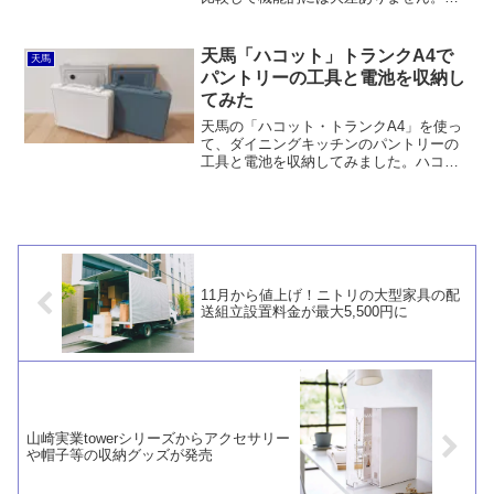
だ、サイズバリエーションが異なるので
基本的に競合しないです。しかしなが
ら、組立式であることのメリットは消費
天馬「ハコット」トランクA4で
天馬
者には感じられないのが残念。
パントリーの工具と電池を収納し
てみた
天馬の「ハコット・トランクA4」を使っ
て、ダイニングキッチンのパントリーの
工具と電池を収納してみました。ハコッ
トは中国製とは思えないクオリティーで
す。ただ、中に仕切り板はないので、100
均のケースなどを使って仕切る必要があ
ります。
11月から値上げ！ニトリの大型家具の配
送組立設置料金が最大5,500円に
山崎実業towerシリーズからアクセサリー
や帽子等の収納グッズが発売