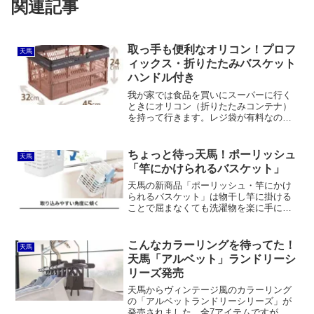
関連記事
取っ手も便利なオリコン！プロフ
天馬
ィックス・折りたたみバスケット
ハンドル付き
我が家では食品を買いにスーパーに行く
ときにオリコン（折りたたみコンテナ）
を持って行きます。レジ袋が有料なの
で、レジ打ちを終えた商品はオリコンに
入れてもらうのです。私はちょっと恥ず
かしいのでライゼンタールのキャリーバ
ちょっと待っ天馬！ポーリッシュ
天馬
ッグを買ったんですけど、妻...
「竿にかけられるバスケット」
天馬の新商品「ポーリッシュ・竿にかけ
られるバスケット」は物干し竿に掛ける
ことで屈まなくても洗濯物を楽に手に取
ることができる洗濯カゴです。ただ、ベ
ランダの柵などに設けられた腰高の物干
し竿じゃないとその機能が活かせませ
こんなカラーリングを待ってた！
天馬
ん。折りたたみハンドルがないのもちょ
天馬「アルベット」ランドリーシ
っと残念。
リーズ発売
天馬からヴィンテージ風のカラーリング
の「アルベットランドリーシリーズ」が
発売されました。全7アイテムですが、い