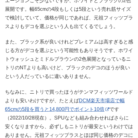
エーションこそ少ないですが、ホワイトとブラックの2色
展開です。幅65cmの4段もしくは5段という売れ筋サイズ
で検討していて、価格が同じであれば、元祖フィッツプラ
スよりもデコを選ぶという人も出てくるでしょう。
また、ブラック系が良いけれどプレミアムは高すぎると感
じる方がデコを選ぶという可能性もありそうです。ホワイ
トウォッシュとミドルブラウンの2色展開となっているニ
トリのNTよりも高いけど、ブラックのデコのほうが良い
という人だっているに違いありません。
ちなみに、ニトリで買ったほうがテンマフィッツワールド
よりも安いわけですが、たとえば
DCM楽天市場店で幅
65cmの5段を買うと14,800円でポイント10倍
です
（2022/10/28現在）。SPUなども組み合わせればさらに
安くなりますから、必ずしもニトリが最安というわけでは
ありません。元祖フィッツプラスとほぼ同じ価格のデコに