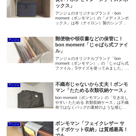
ックス」
アンジェのオリジナルブランド・bon
moment（ボンモマン）の「メディスンボ
ックス」は布（ナイロン）製のシンプル
でオシャレな救急箱です。メインスペー
スに仕切りがなく、大小様々な薬の箱や
袋を収めやすい点がgood。内壁やフタ裏
郵便物や領収書などの保管に！
アンジェ
などにポケットが設けられています。
bon moment「じゃばら式ファイ
ル」
アンジェのオリジナルブランド「bon
moment（ボンモマン）」の「じゃばら式
ファイル」Sサイズを使ってみました。ア
ットファーストのプロパー品との違いは
カード用ポケットが3つ多いこと。A5サ
イズ用と言いつつ結構ギリなのと、カー
不織布じゃないから丈夫！ボンモ
アンジェ
ド用ポケットにマチがないのが難点。
マン「たためる衣類収納ケース」
bon moment（ボンモマン）の「引き出し
やすい たためる 衣類収納ケース」は不織
布ではなくバッグの素材のような感じで
期待通りでした。縫製もシッカリしてい
て、衣類や布団を詰め込んでも安心で
す。おまけに、見た目もとても素敵。こ
ボンモマン「フェイクレザー サ
アンジェ
れで税込2,200円はむしろ安いと私は思い
イドポケット収納」は質感最高！
ます。
でも…