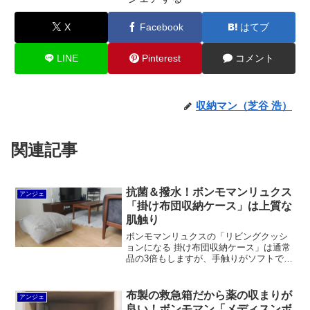
X
Facebook
はてブ
LINE
Pinterest
コメント
収納マン（芝谷 浩）
関連記事
抗菌＆撥水！ボンモマンリュクス
アンジェ
「掛け布団収納ケース」は上質な
肌触り
ボンモマンリュクスの「リビングクッシ
ョンになる 掛け布団収納ケース」は通常
品の3倍もしますが、手触りがソフトで心
地良く、おまけに撥水、防汚、耐久性に
も優れているなど、高機能な布が使われ
ています。おまけに日本製なのですから
布製の救急箱だから薬の収まりが
アンジェ
高価なのも納得です。
良い！ボンモマン「メディスンボ