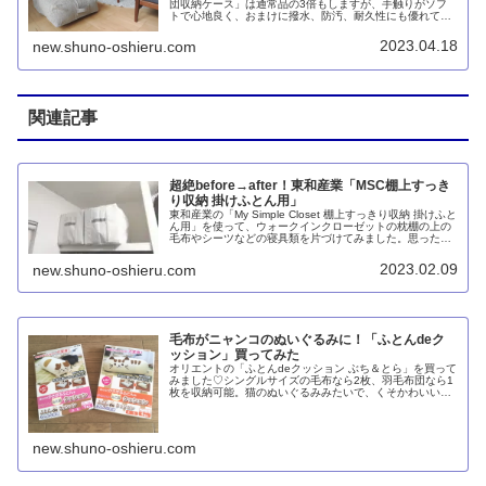
団収納ケース」は通常品の3倍もしますが、手触りがソフ
トで心地良く、おまけに撥水、防汚、耐久性にも優れてい
るなど、高機能な布が使われています。おまけに日本製な
のですから高価なのも納得です。
2023.04.18
new.shuno-oshieru.com
関連記事
超絶before→after！東和産業「MSC棚上すっき
り収納 掛けふとん用」
東和産業の「My Simple Closet 棚上すっきり収納 掛けふと
ん用」を使って、ウォークインクローゼットの枕棚の上の
毛布やシーツなどの寝具類を片づけてみました。思った以
上にスッキリとして大満足。圧縮の手間がないので、出し
入れがしやすくなったと思います。
2023.02.09
new.shuno-oshieru.com
毛布がニャンコのぬいぐるみに！「ふとんdeク
ッション」買ってみた
オリエントの「ふとんdeクッション ぶち＆とら」を買って
みました♡シングルサイズの毛布なら2枚、羽毛布団なら1
枚を収納可能。猫のぬいぐるみみたいで、くそかわいいで
す。
new.shuno-oshieru.com