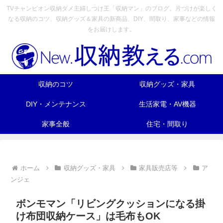
TVチャンピオン収納ダメ主婦しつけ王「収納マン」のブログ。片づけが楽しく
なる収納のコツ、収納グッズ＆家具の新商品、DIY、間取り、家事などの情報
をお届けします。
収納のコツ
収納グッズ・家具
DIY・メンテナンス
生活家電・AV機器
家事全般
住宅・間取り
ホーム
収納グッズ・家具
家具販売店等
ア
ンジェ
ボンモマン「リビングクッションになる掛
け布団収納ケース」は毛布もOK