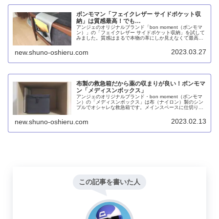
ボンモマン「フェイクレザー サイドポケット収
納」は質感最高！でも…
アンジェのオリジナルブランド「bon moment（ボンモマ
ン）」の「フェイクレザー サイドポケット収納」を試して
みました。質感はまるで本物の革にしか見えなくて最高！
しかしながら、あまり重いモノは収められず、滑り落ちや
すいのが難点です。
2023.03.27
new.shuno-oshieru.com
布製の救急箱だから薬の収まりが良い！ボンモマ
ン「メディスンボックス」
アンジェのオリジナルブランド・bon moment（ボンモマ
ン）の「メディスンボックス」は布（ナイロン）製のシン
プルでオシャレな救急箱です。メインスペースに仕切りが
なく、大小様々な薬の箱や袋を収めやすい点がgood。内壁
やフタ裏などにポケットが設けられています。
2023.02.13
new.shuno-oshieru.com
この記事を書いた人