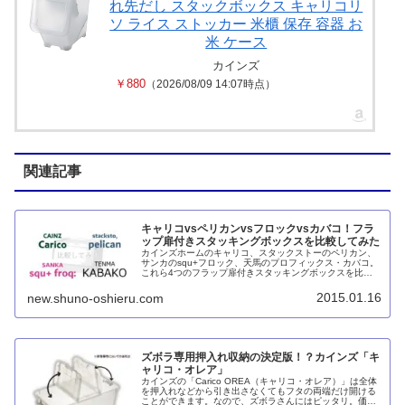
れ先だし スタックボックス キャリコリ
ソ ライス ストッカー 米櫃 保存 容器 お
米 ケース
カインズ
￥880
（2026/08/09 14:07時点）
関連記事
キャリコvsペリカンvsフロックvsカバコ！フラ
ップ扉付きスタッキングボックスを比較してみた
カインズホームのキャリコ、スタックストーのペリカン、
サンカのsqu+フロック、天馬のプロフィックス・カバコ。
これら4つのフラップ扉付きスタッキングボックスを比較
してみました。結論としてカバコが一番オススメです。
2015.01.16
new.shuno-oshieru.com
ズボラ専用押入れ収納の決定版！？カインズ「キ
ャリコ・オレア」
カインズの「Carico OREA（キャリコ・オレア）」は全体
を押入れなどから引き出さなくてもフタの両端だけ開ける
ことができます。なので、ズボラさんにはピッタリ。価格