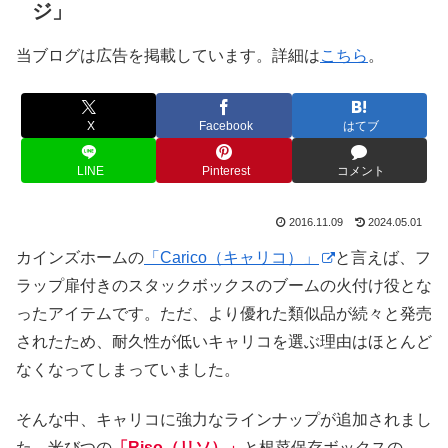
ジ」
当ブログは広告を掲載しています。詳細は
こちら
。
X
Facebook
はてブ
LINE
Pinterest
コメント
2016.11.09
2024.05.01
カインズホームの
「Carico（キャリコ）」
と言えば、フ
ラップ扉付きのスタックボックスのブームの火付け役とな
ったアイテムです。ただ、より優れた類似品が続々と発売
されたため、耐久性が低いキャリコを選ぶ理由はほとんど
なくなってしまっていました。
そんな中、キャリコに強力なラインナップが追加されまし
た。米びつの
「Riso（リソ）」
と根菜保存ボックスの