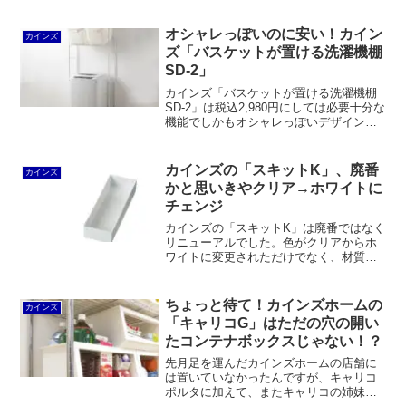
ができます。なので、ズボラさんにはピ
ッタリ。価格は従来品よりも割高です
が、フタが丈夫ですから妥当なところで
オシャレっぽいのに安い！カイン
カインズ
しょう。
ズ「バスケットが置ける洗濯機棚
SD-2」
カインズ「バスケットが置ける洗濯機棚
SD-2」は税込2,980円にしては必要十分な
機能でしかもオシャレっぽいデザインで
す。ただし、パイプ径が細いため横揺れ
が少し気になります。
カインズの「スキットK」、廃番
カインズ
かと思いきやクリア→ホワイトに
チェンジ
カインズの「スキットK」は廃番ではなく
リニューアルでした。色がクリアからホ
ワイトに変更されただけでなく、材質が
ABS樹脂からPET樹脂に変更になり耐熱
温度が下がりました。価格も少し変更さ
れています。一方、新旧でサイズ互換は
ちょっと待て！カインズホームの
カインズ
キープされています。
「キャリコG」はただの穴の開い
たコンテナボックスじゃない！？
先月足を運んだカインズホームの店舗に
は置いていなかったんですが、キャリコ
ポルタに加えて、またキャリコの姉妹商