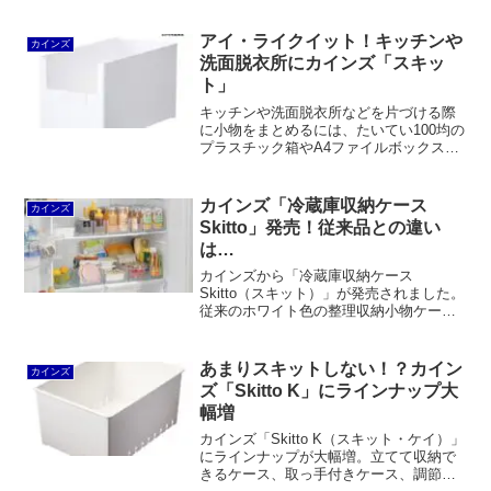
品が増えたようです。※価格および仕様
は2015年12月13日現在「頑丈」がコンセ
プトのキャリコGカインズホームのキャ
アイ・ライクイット！キッチンや
カインズ
リコと言えば、衣...
洗面脱衣所にカインズ「スキッ
ト」
キッチンや洗面脱衣所などを片づける際
に小物をまとめるには、たいてい100均の
プラスチック箱やA4ファイルボックスで
事足ります。しかし、100均では強度が足
りなかったり、見た目に安っぽかった
り、ファイルボックスでは大きすぎたり
カインズ「冷蔵庫収納ケース
カインズ
と、不満を感じる...
Skitto」発売！従来品との違い
は…
カインズから「冷蔵庫収納ケース
Skitto（スキット）」が発売されました。
従来のホワイト色の整理収納小物ケース
とは色が違うだけでなく、サイズバリエ
ーションがハーフタイプに絞られてお
り、ジョイントパーツが付属しません。
あまりスキットしない！？カイン
カインズ
smokeブラックとは材質が異なります。
ズ「Skitto K」にラインナップ大
幅増
カインズ「Skitto K（スキット・ケイ）」
にラインナップが大幅増。立てて収納で
きるケース、取っ手付きケース、調節で