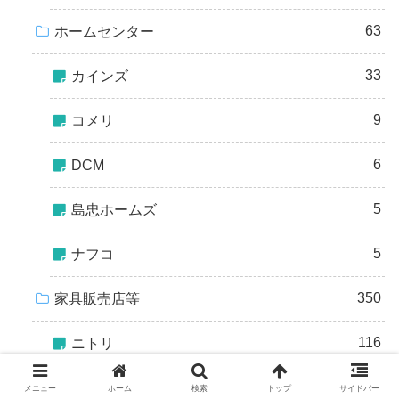
63
ホームセンター
33
カインズ
9
コメリ
6
DCM
5
島忠ホームズ
5
ナフコ
350
家具販売店等
116
ニトリ
95
無印良品
メニュー
ホーム
検索
トップ
サイドバー