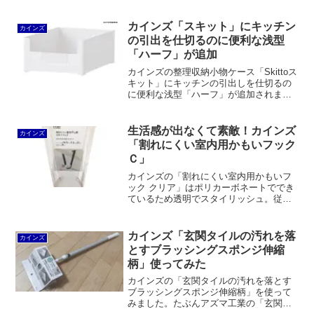
きる仕切り、立てて収納できる皿スタン
ド、茶碗スタンドとバリエーション豊か
ですが、本来のコンセプトを逸脱してい
カインズ「スキット」にキッチン
カインズ
るように感じます。
の引出を仕切るのに便利な浅型
「ハーフ」が追加
カインズの整理収納小物ケース「Skittoス
キット」にキッチンの引出しを仕切るの
に便利な浅型「ハーフ」が追加されまし
た。高さは従来品の約半分。価格も妥当
なところだと思います。ただ、競合が多
いのでこれでないとダメという感じはあ
生活感が出なくて素敵！カインズ
カインズ
りません。
「割れにくい室内用かもいフック
Ｃ」
カインズの「割れにくい室内用かもいフ
ック クリア」はポリカーボネートででき
ているため透明でスタイリッシュ。従来
の鴨居フックに比べて生活感を感じさせ
ません。同じくポリカーボネート製の
「割れにくい片手で使えるふとんばさ
カインズ「玄関タイルの汚れを落
カインズ
み」もオススメです。
とすブラッシングスポンジ伸縮
柄」使ってみた
カインズの「玄関タイルの汚れを落とす
ブラッシングスポンジ伸縮柄」を使って
みました。たぶんアズマ工業の「玄関タ