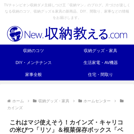
TVチャンピオン収納ダメ主婦しつけ王「収納マン」のブログ。片づけが楽しく
なる収納のコツ、収納グッズ＆家具の新商品、DIY、間取り、家事などの情報
をお届けします。
収納のコツ
収納グッズ・家具
DIY・メンテナンス
生活家電・AV機器
家事全般
住宅・間取り
ホーム
収納グッズ・家具
ホームセンター
カインズ
これはマジ使えそう！カインズ・キャリコ
の米びつ「リソ」＆根菜保存ボックス「ベ