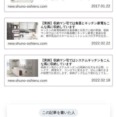
は従来品よりも割高ですが、フタが丈夫ですから妥当なと
ころでしょう。
2017.01.22
new.shuno-oshieru.com
【実例】収納マン宅では食器とキッチン家電をこ
んな風に収納しています
キッチンの家電収納付き食器棚と分別ゴミ箱の実例。収納
マン宅ではパモウナの食器棚にキッチン家電と食器を収
め、無印良品のスチールユニットシェルフの下半分を分別
ゴミ箱として、上半分は水筒やドルチェグストなどの収納
に活用しています。
2022.02.22
new.shuno-oshieru.com
【実例】収納マン宅ではシステムキッチンをこん
な風に収納しています
収納マン宅のシステムキッチンの収納の仕方を大公開。シ
ンク下、調理台下、コンロ下に至るまで、ぜんぶ素のまま
の状態でお見せします。収納グッズなんて使わなくてもゾ
ーニングと作業動線を意識した配置で使いやすくなるとい
うことがお分かりいただければ幸いです。
2022.02.18
new.shuno-oshieru.com
この記事を書いた人