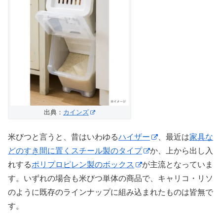
出典：
カインズ
米びつと言うと、昔はいわゆる
ハイザー
、最近は
家具な
どのすき間に置くスチール製のタイプ
か、上から出し入
れする
ポリプロピレン製のボックス
が主流となっていま
す。いずれの場合も米びつ単体の商品で、キャリコ・リソ
のように既存のラインナップに組み込まれたものは皆無で
す。