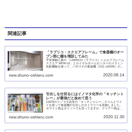
関連記事
「ラブリコ・スクエアフレーム」で食器棚のオー
プン部に棚を増設してみた
平安伸銅工業の「LABRICO（ラブリコ）シェルフフレーム
スクエア WFW-16」とロイヤルホームセンターのメラミン
化粧棚板を使って、パモウナの食器棚（VZL-1600R）のオ
ープンスペースに棚を設けて、パンなどのストックの上に
調味料ポットを収納しました。
2020.08.14
new.shuno-oshieru.com
引出しを仕切るにはイノマタ化学の「キッチント
レー」が最強だと改めて思う
100均のイノマタ化学の「キッチントレー」スリムとワイ
ドを使って食器棚の引出しのカトラリーを収納しました。
ホワイト色はダイソーでも売ってますが、クリアー色はセ
リアだけ。それを積み重ねて上段に使うことで下段が透け
て見えます。
2020.11.30
new.shuno-oshieru.com