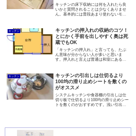
キッチンの床下収納には何を入れたら良
いかと質問されることは少なくありませ
ん。基本的には普段あまり使わないモ
ノ、キッチンや洗面所で使うモノ、湿気
の影響を受けにくいモノという条件にマ
ッチしたモノが理想です。非常用飲料水
キッチンの押入れの収納のコツ！
キッチン
を保管するのも良いでしょう。
とにかく手前を出しやすく奥は死
蔵でもOK
「キッチンの押入れ」と言っても、たぶ
ん意味が分からない人が多いと思いま
す。押入れと言えば普通は和室にあるも
のです。築年数が長い家の場合は収納は
すべて押入れというケースも珍しくはあ
りませんが、かと言って押入れがキッチ
キッチンの引出しは仕切るより
キッチン
ンにあるという状況はイメー...
100均の滑り止めシートを敷くの
がオススメ
システムキッチンや食器棚の引出しは仕
切り板で仕切るより100均の滑り止めシー
トを敷くのがおすすめです。浅い引出し
でも深い引出しでも対応可能です。仕切
り板で仕切るよりも収納物を配置しやす
いうえ、100均ならコスト負担が少なく、
汚れても気軽に変えられるのがメリット
と言えます。