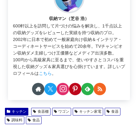
収納マン（芝谷 浩）
600軒以上を訪問して片づけの悩みを解決し、1千点以上
の収納グッズをレビューした実績を持つ収納のプロ。
2002年に日本で初めて一般家庭向け収納＆インテリア・
コーディネートサービスを始めて20余年。TVチャンピオ
ン収納ダメ主婦しつけ王優勝などメディア出演多数。
100均から高級家具に至るまで、使いやすさとコスパを重
視した収納グッズ＆家具選びを心掛けています。詳しいプ
ロフィールは
こちら
。
キッチン
食器棚
ワゴン
キッチン家電
食器
調味料
食品