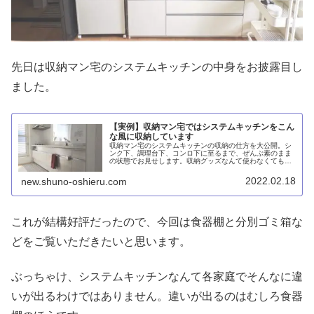
先日は収納マン宅のシステムキッチンの中身をお披露目し
ました。
【実例】収納マン宅ではシステムキッチンをこん
な風に収納しています
収納マン宅のシステムキッチンの収納の仕方を大公開。シ
ンク下、調理台下、コンロ下に至るまで、ぜんぶ素のまま
の状態でお見せします。収納グッズなんて使わなくてもゾ
ーニングと作業動線を意識した配置で使いやすくなるとい
うことがお分かりいただければ幸いです。
2022.02.18
new.shuno-oshieru.com
これが結構好評だったので、今回は食器棚と分別ゴミ箱な
どをご覧いただきたいと思います。
ぶっちゃけ、システムキッチンなんて各家庭でそんなに違
いが出るわけではありません。違いが出るのはむしろ食器