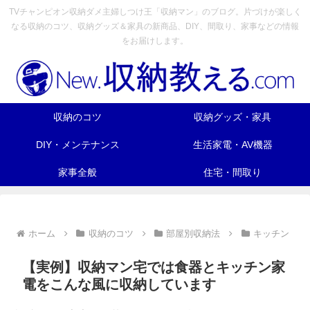
TVチャンピオン収納ダメ主婦しつけ王「収納マン」のブログ。片づけが楽しく
なる収納のコツ、収納グッズ＆家具の新商品、DIY、間取り、家事などの情報
をお届けします。
収納のコツ
収納グッズ・家具
DIY・メンテナンス
生活家電・AV機器
家事全般
住宅・間取り
ホーム
収納のコツ
部屋別収納法
キッチン
【実例】収納マン宅では食器とキッチン家
電をこんな風に収納しています