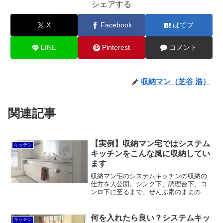
シェアする
X
Facebook
はてブ
LINE
Pinterest
コメント
収納マン（芝谷 浩）
関連記事
【実例】収納マン宅ではシステム
キッチン
キッチンをこんな風に収納してい
ます
収納マン宅のシステムキッチンの収納の
仕方を大公開。シンク下、調理台下、コ
ンロ下に至るまで、ぜんぶ素のままの状
態でお見せします。収納グッズなんて使
わなくてもゾーニングと作業動線を意識
した配置で使いやすくなるということが
何を入れたら良い？システムキッ
キッチン