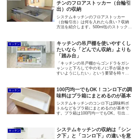
お分かりいただければ幸いです。
チンのフロアストッカー（台輪引
出）の収納
システムキッチンのフロアストッカー
（台輪引出）は何を入れたら良い？収納
方法を紹介します。500ml缶のストック、
ホットプレートや土鍋、調味料などのス
トックに最適です。
キッチンの吊戸棚を使いやすくし
キッチン
たいなら「どんでん収納」よりも
「踏み台」
「キッチンの吊戸棚からゴンドラをガシ
ャンッと下ろして中のモノに手が届きや
すいようにしたい」という要望を時々聞
きます。いわゆるどんでん収納のことで
すが、圧倒的にデメリットの方が多いの
でやめておいたほうが良いです。それよ
100円均一でもOK！コンロ下の調
キッチン
りも踏み台や吊戸棚ストッカーを活用し
味料はプラ箱にまとめるのが基本
ましょう。
システムキッチンのコンロ下は調味料ボ
トルなどをプラ箱にまとめるのが基本で
す。プラ箱は100円均一でもOK。引出式
のシステムキッチンなら調味料ボトルや
引出しの大きさに合わせて選べば良いだ
け。扉式の場合は奥行を活かしやすいサ
システムキッチンの収納は「シン
キッチン
イズを選びましょう。
ク下」と「コンロ下」の違いを意