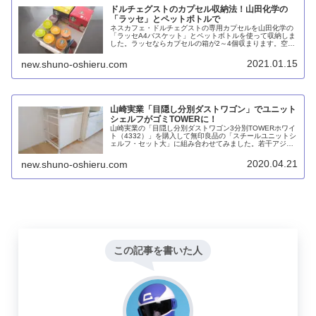
ドルチェグストのカプセル収納法！山田化学の
「ラッセ」とペットボトルで
ネスカフェ・ドルチェグストの専用カプセルを山田化学の
「ラッセA4バスケット」とペットボトルを使って収納しま
した。ラッセならカプセルの箱が2～4個収まります。空い
たスペースにカットした500mlペットボトルを置いて仕切
り代わりにすれば、2個セットのカプセルも分かりやすく
2021.01.15
new.shuno-oshieru.com
収納できます。
山崎実業「目隠し分別ダストワゴン」でユニット
シェルフがゴミTOWERに！
山崎実業の「目隠し分別ダストワゴン3分別TOWERホワイ
ト（4332）」を購入して無印良品の「スチールユニットシ
ェルフ・セット大」に組み合わせてみました。若干アジャ
スター脚にキャスターが干渉するものの、かなり良い感じ
にフィットしました。上段にはニトリの「A4ファイルケー
2020.04.21
new.shuno-oshieru.com
スワイド」を3つ並べて計6種類の分別ゴミタワーができあ
がりました。
この記事を書いた人