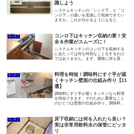
識しよう
システムキッチンの「シンク下」と「コ
ンロ下」の違いを意識して収納できてい
ますか。これが分かるようになると、
「何をどこに収納したら良いか分からな
い」ということはなくなります。作業動
線を意識して配置する習慣を身に付けま
コンロ下はキッチン収納の要！安
キッチン
しょう。
全＆作業がスムーズに！
システムキッチンのコンロ下を収納する
にあたっては何も特別なことをするわけ
ではありません。まず、通路に何も置か
ないことが第一。それによって調理時の
安全を確保できるだけでなく、コンロ下
の扉をスムーズに開閉できるようになり
料理を時短！調味料にすぐ手が届
キッチン
ます。
くキッチン壁面の仕組み作り【11
選】
調味料にすぐ手が届くキッチンなら料理
を時短できます。そのために重要なこと
のひとつは壁面の仕組み作り。調味料ポ
ットの置き場所を11パターン考えてみま
した。壁面に両面テープやマグネットで
くっつけるほか、吊戸棚を活用する方法
床下収納には何を入れたら良い？
キッチン
もあります。
実は非常用飲料水の保管にピッタ
リ