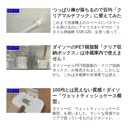
350gと定められているので、濡れた洗濯
物はNGとなっています。
つっぱり棒が落ちるので百均「ク
ダイソー
リアマルチフック」に替えてみた
これまで洗濯機上のスペースにバスマッ
トを掛けるのにアイリスオーヤマの「ス
タイル伸縮棒 SSB-120」を突っ張ってい
たのですが、ダイソーで販売されている
清和産業の百均「クリアマルチフック」
に平安伸銅工業の突っ張り棒を掛ける方
ダイソーのPET樹脂製「クリア収
ダイソー
法に替えてみました。接着剤タイプと両
納ボックス」は冷蔵庫内で使えま
面テープタイプを試してみました。
せん！
ダイソーからPET樹脂製の「クリア収納
ボックス」が発売されました。しかしな
がら、これは冷蔵庫や冷凍庫では使えま
せん。その理由は不明ながら、用途はあ
くまでも引出しや棚の整理整頓となって
います。全9サイズが用意されています。
100均とは思えない質感！ダイソ
ダイソー
ー「ウェットティッシュケース横
型」
ダイソーの「ウェットティッシュケース
横型」を買いました。マットな質感でセ
リアで扱っているものよりオシャレ。ワ
ンプッシュでフタが開閉できるから山崎
実業の「おしり拭きケースsmart（スマー