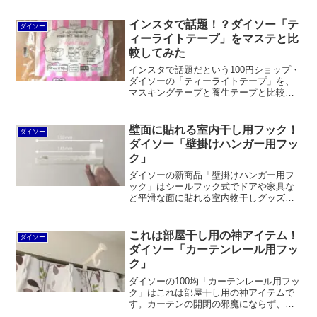
えるので便利です。フック状になってい
るので、キーホルダーや輪ゴムなどを引
インスタで話題！？ダイソー「テ
ダイソー
っ掛けることもできます。
ィーライトテープ」をマステと比
較してみた
インスタで話題だという100円ショップ・
ダイソーの「ティーライトテープ」を、
マスキングテープと養生テープと比較し
てみました。養生テープ同様にキレイに
手で切りやすく、養生テープよりは見た
目が良いというのがメリット。水性ボー
壁面に貼れる室内干し用フック！
ダイソー
ルペンでは書き込めません。
ダイソー「壁掛けハンガー用フッ
ク」
ダイソーの新商品「壁掛けハンガー用フ
ック」はシールフック式でドアや家具な
ど平滑な面に貼れる室内物干しグッズで
す。サッシや窓ガラスに取り付けできて
便利。折り畳めるのでカーテンの開け閉
めの邪魔にもなりません。
これは部屋干し用の神アイテム！
ダイソー
ダイソー「カーテンレール用フッ
ク」
ダイソーの100均「カーテンレール用フッ
ク」はこれは部屋干し用の神アイテムで
す。カーテンの開閉の邪魔にならず、見
た目も悪くありません。ただし耐荷重は