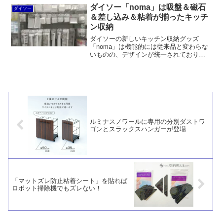
ト）」よりストレスなく使いやすい。価
ダイソー「noma」は吸盤＆磁石
ダイソー
格も100均だから安いです。
＆差し込み＆粘着が揃ったキッチ
ン収納
ダイソーの新しいキッチン収納グッズ
「noma」は機能的には従来品と変わらな
いものの、デザインが統一されており、
吸盤、磁石、差し込み、粘着と、4種類の
取り付け方が用意されているという点が
特徴的と言えます。すべて税込110円。
ルミナスノワールに専用の分別ダストワ
ゴンとスラックスハンガーが登場
「マットズレ防止粘着シート」を貼れば
ロボット掃除機でもズレない！