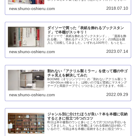
本を立てるのは無理ですけど、食品やお菓子のパッケージ
を仕切るのなら十分でしょう。
2018.07.10
new.shuno-oshieru.com
ダイソーで買った「表紙を飾れるブックスタン
ド」で本棚がスッキリ！
ダイソーで「表紙を飾れるブックスタンド」、「漫画を飾
れる棚」、「飾れるディスプレイスタンド」の3商品を購
入して比較してみました。いずれも100均で、もっとも使
い勝手が良いのは表紙を飾れるブックスタンドでした。ム
ックやA4版の雑誌もディスプレイ可能です。
2023.07.14
new.shuno-oshieru.com
割れない「アクリル製ミラー」を使って棚の中ゴ
チャ見えを解決してみた
BOOMIE（オリジンツリー）の「割れないアクリル製ミラ
ー30×30cm 4枚セット」は軽いので塩ビ壁紙にマスキング
テープと両面テープでくっつけることができます。今回は
100均のブックエンドを使って棚の中のボロ隠しを作って
みました。
2022.09.29
new.shuno-oshieru.com
ジャンル別に分けたほうが良い？本を本棚に収納
するときに役立つ5つのコツ
昨日は本や書類のウンと多いところで片づけのお手伝いを
してきました。ちょうど本棚にまつわる収納の話が続いて
いるので、今回は本を本棚に収納するときに役立つ5つの
コツを紹介したいと思います。※この記事は2015年5月14
日時点の情報に基づいていま...