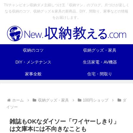
TVチャンピオン収納ダメ主婦しつけ王「収納マン」のブログ。片づけが楽しく
なる収納のコツ、収納グッズ＆家具の新商品、DIY、間取り、家事などの情報
をお届けします。
収納のコツ
収納グッズ・家具
DIY・メンテナンス
生活家電・AV機器
家事全般
住宅・間取り
ホーム
収納グッズ・家具
100円ショップ
ダ
イソー
雑誌もOKなダイソー「ワイヤーしきり」
は文庫本には不向きなことも