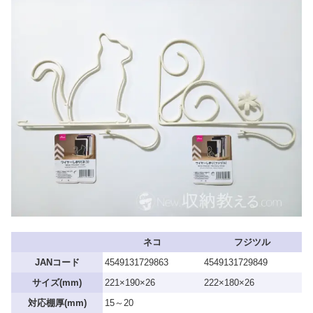
ネコ
フジツル
JANコード
4549131729863
4549131729849
サイズ(mm)
221×190×26
222×180×26
対応棚厚(mm)
15～20