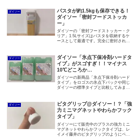
パスタが約1.5kgも保存できる！
ダイソー
ダイソー「密封フードストッカ
ー」
ダイソーの「密封フードストッカー・ク
リア」1.5Lサイズはパスタを収納するケ
ースとして最適です。完全に密封されて
いるかどうかは怪しいですが、一般的な
100均のパスタケースよりは安心だと思い
ます。
ダイソー「氷点下保冷剤ハードタ
ダイソー
イプ」がスゴすぎ！！マイナス
10℃どころか…
ダイソーの新商品「氷点下保冷剤ハード
タイプ」をロゴスの氷点下パックや同じ
ダイソーの標準タイプと比較してみまし
た。表記はマイナス10℃ですが、実際に
はマイナス18℃まで到達。コストに見合
う効果の違いを実感するのは難しいです
ピタグリップ@ダイソー！？「強
ダイソー
が、アイスクリームを運ぶ際は氷点下タ
力ミニマグネットやわらかフック
イプのほうが良いように思います。
タイプ」
ダイソーにて販売中のプラスの強力ミニ
マグネットやわらかフックタイプは、レ
イメイ藤井のピタグリップのようにペン
などを挟んでスチール面にくっつけて使