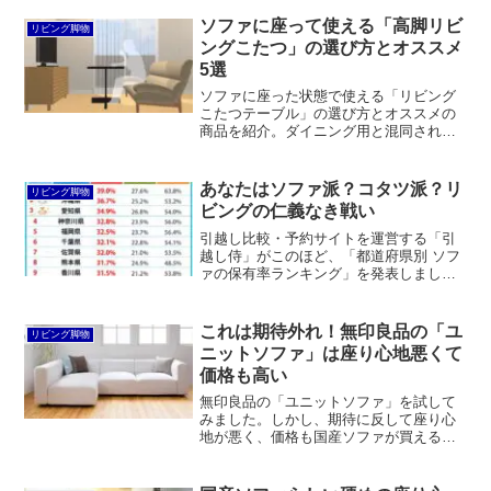
トブランドの50V型4K液晶テレビの二つ
名です。4K画質の大型液晶テレビにもか
ソファに座って使える「高脚リビ
リビング脚物
かわらず、お値...
ングこたつ」の選び方とオススメ
5選
ソファに座った状態で使える「リビング
こたつテーブル」の選び方とオススメの
商品を紹介。ダイニング用と混同されが
ちな商品ですが、あまり奥行が大きいと
狭くなります。また、一般的なセンター
テーブルよりも高いのでテレビの高さを
あなたはソファ派？コタツ派？リ
リビング脚物
変える必要が生じることも。脚は1本脚の
ビングの仁義なき戦い
ほうが離着席しやすく、昇降式のほうが
姿勢に合わせやすいと思います。
引越し比較・予約サイトを運営する「引
越し侍」がこのほど、「都道府県別 ソフ
ァの保有率ランキング」を発表しまし
た。※この記事は2015年5月30日時点の
情報に基づいていますコタツの保有率が
低いほどソファの保有率が高い今回の調
これは期待外れ！無印良品の「ユ
リビング脚物
査および、以前に同...
ニットソファ」は座り心地悪くて
価格も高い
無印良品の「ユニットソファ」を試して
みました。しかし、期待に反して座り心
地が悪く、価格も国産ソファが買えるく
らい高いと感じました。もうちょっと価
格的にも重量的にも軽い感じだったらア
リかもしれません。