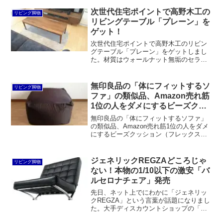
と品質はかなり近くなり価格も安いで
す。冬にはNウォームのカバーも良いでし
次世代住宅ポイントで高野木工の
リビング脚物
ょう。
リビングテーブル「プレーン」を
ゲット！
次世代住宅ポイントで高野木工のリビン
グテーブル「プレーン」をゲットしまし
た。材質はウォールナット無垢のセラウ
ッド塗装。幅奥行とも1cm単位でサイズ
オーダー可能で、天板の四隅の形状や脚
形状もそれぞれ2種類から選べて3万円台
無印良品の「体にフィットするソ
リビング脚物
からなんてコスパ良すぎます。
ファ」の類似品、Amazon売れ筋
1位の人をダメにするビーズクッ
ションを買ってみた
無印良品の「体にフィットするソファ」
の類似品、Amazon売れ筋1位の人をダメ
にするビーズクッション（フレックス販
売・キューブ）を買ってみました。品質
的には申し分ありませんが、55cmだと子
供用という感じです。
ジェネリックREGZAどころじゃ
リビング脚物
ない！本物の1/10以下の激安「バ
ルセロナチェア」発売
先日、ネット上でにわかに「ジェネリッ
クREGZA」という言葉が話題になりまし
た。大手ディスカウントショップの「ド
ン・キホーテ」が売り出したプライベー