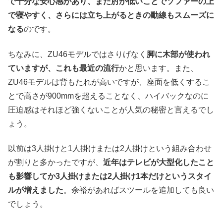
で十分な安心感があり、また肘が低いことでソファーの上
で寝やすく、さらには立ち上がるときの動線もスムーズに
なる
のです。
ちなみに、ZU46モデルではさりげなく
脚に木部が使われ
ていますが、これも最近の流行
かと思います。また、
ZU46モデルは背もたれが高いですが、座面を低くするこ
とで高さが900mmを超えることなく、ハイバックなのに
圧迫感はそれほど強くないことが人気の秘密と言えるでし
ょう。
以前は3人掛けと1人掛けまたは2人掛けという組み合わせ
が割りと多かったですが、
近年はテレビが大型化したこと
も影響してか3人掛けまたは2人掛け1本だけというスタイ
ルが増えました
。余裕があればスツールを追加しても良い
でしょう。