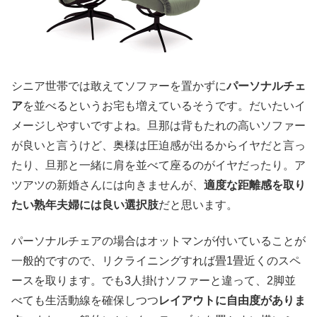
シニア世帯では敢えてソファーを置かずに
パーソナルチェ
ア
を並べるというお宅も増えているそうです。だいたいイ
メージしやすいですよね。旦那は背もたれの高いソファー
が良いと言うけど、奥様は圧迫感が出るからイヤだと言っ
たり、旦那と一緒に肩を並べて座るのがイヤだったり。ア
ツアツの新婚さんには向きませんが、
適度な距離感を取り
たい熟年夫婦には良い選択肢
だと思います。
パーソナルチェアの場合はオットマンが付いていることが
一般的ですので、リクライニングすれば畳1畳近くのスペ
ースを取ります。でも3人掛けソファーと違って、2脚並
べても生活動線を確保しつつ
レイアウトに自由度がありま