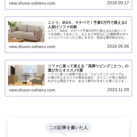
価格は同等で生地の厚さなど品質面ではニトリのほうが上
2018.09.17
new.shuno-oshieru.com
だと感じます。
ニトリ、IKEA、マナベで！予算5万円で買える3
人掛けソファ比較
ニトリ、IKEA、マナベで予算5万円で買える3人掛けソフ
ァを比較してみました。もともとIKEAはこの価格帯がボリ
ュームゾーンだったと思いますが、現在は選択肢が少なく
なっています。ニトリのほうが内部構造もシッカリしてお
り安心して購入できると言えるでしょう。
2018.05.06
new.shuno-oshieru.com
ソファに座って使える「高脚リビングこたつ」の
選び方とオススメ5選
ソファに座った状態で使える「リビングこたつテーブル」
の選び方とオススメの商品を紹介。ダイニング用と混同さ
れがちな商品ですが、あまり奥行が大きいと狭くなりま
す。また、一般的なセンターテーブルよりも高いのでテレ
ビの高さを変える必要が生じることも。脚は1本脚のほう
2023.11.09
new.shuno-oshieru.com
が離着席しやすく、昇降式のほうが姿勢に合わせやすいと
思います。
この記事を書いた人