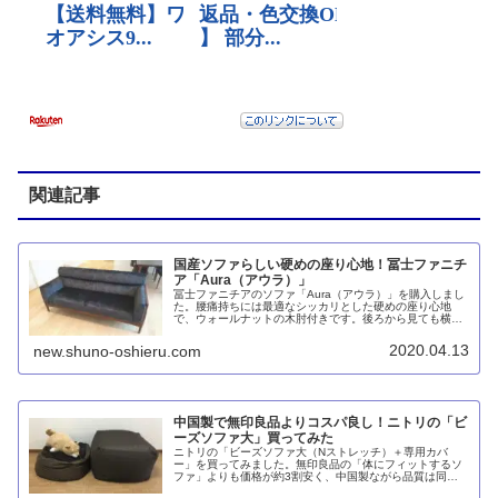
関連記事
国産ソファらしい硬めの座り心地！冨士ファニチ
ア「Aura（アウラ）」
冨士ファニチアのソファ「Aura（アウラ）」を購入しまし
た。腰痛持ちには最適なシッカリとした硬めの座り心地
で、ウォールナットの木肘付きです。後ろから見ても横か
ら見ても美しいデザイン。それでいてマスターウォールと
比較すると価格はおよそ半分です。
2020.04.13
new.shuno-oshieru.com
中国製で無印良品よりコスパ良し！ニトリの「ビ
ーズソファ大」買ってみた
ニトリの「ビーズソファ大（Nストレッチ）＋専用カバ
ー」を買ってみました。無印良品の「体にフィットするソ
ファ」よりも価格が約3割安く、中国製ながら品質は同等
と感じます。フレックス販売の「キューブ」と比較しても