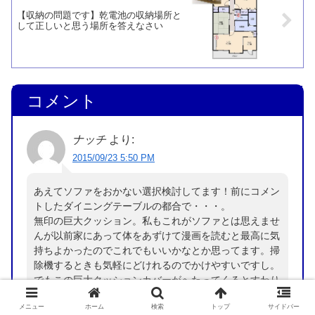
【収納の問題です】乾電池の収納場所と
して正しいと思う場所を答えなさい
コメント
ナッチ
より:
2015/09/23 5:50 PM
あえてソファをおかない選択検討してます！前にコメン
トしたダイニングテーブルの都合で・・・。
無印の巨大クッション。私もこれがソファとは思えませ
んが以前家にあって体をあずけて漫画を読むと最高に気
持ちよかったのでこれでもいいかなとか思ってます。掃
除機するときも気軽にどけれるのでかけやすいですし。
でもこの巨大クッションカバーがへたってくるとすわり
心地がどんどん悪くなって全然体にフィットせずにだら
メニュー
ホーム
検索
トップ
サイドバー
ーんとなってくるのでちょっと躊躇しています。