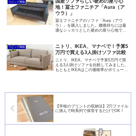
国産ソファらしい硬めの座り心
リビング脚物
地！冨士ファニチア「Aura（ア
ウラ）」
冨士ファニチアのソファ「Aura（アウ
ラ）」を購入しました。腰痛持ちには最
適なシッカリとした硬めの座り心地で、
ウォールナットの木肘付きです。後ろか
ら見ても横から見ても美しいデザイン。
それでいてマスターウォールと比較する
ニトリ、IKEA、マナベで！予算5
リビング脚物
と価格はおよそ半分です。
万円で買える3人掛けソファ比較
ニトリ、IKEA、マナベで予算5万円で買
える3人掛けソファを比較してみました。
もともとIKEAはこの価格帯がボリューム
ゾーンだったと思いますが、現在は選択
肢が少なくなっています。ニトリのほう
が内部構造もシッカリしており安心して
購入できると言えるでしょう。
【学校のプリントの収納法】2穴ファイル
に挟んで時系列で保管するだけでOK！