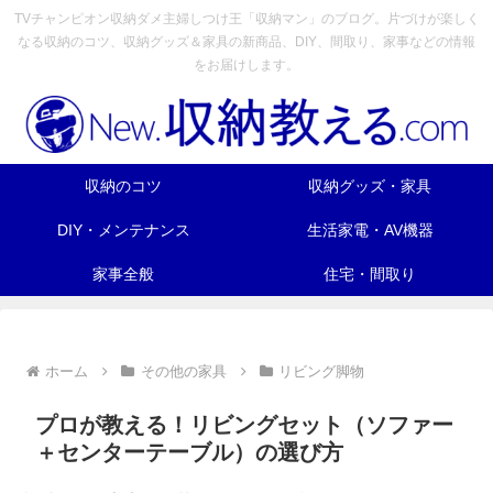
TVチャンピオン収納ダメ主婦しつけ王「収納マン」のブログ。片づけが楽しく
なる収納のコツ、収納グッズ＆家具の新商品、DIY、間取り、家事などの情報
をお届けします。
収納のコツ
収納グッズ・家具
DIY・メンテナンス
生活家電・AV機器
家事全般
住宅・間取り
ホーム
その他の家具
リビング脚物
プロが教える！リビングセット（ソファー
＋センターテーブル）の選び方