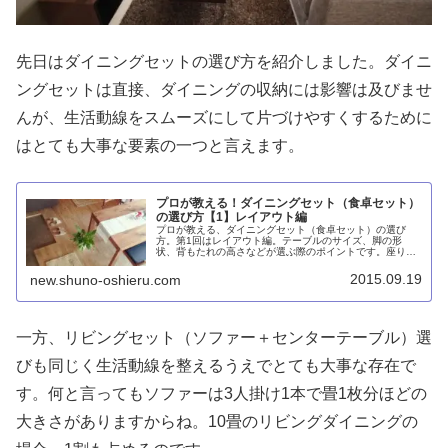
先日はダイニングセットの選び方を紹介しました。ダイニ
ングセットは直接、ダイニングの収納には影響は及びませ
んが、生活動線をスムーズにして片づけやすくするために
はとても大事な要素の一つと言えます。
プロが教える！ダイニングセット（食卓セット）
の選び方【1】レイアウト編
プロが教える、ダイニングセット（食卓セット）の選び
方。第1回はレイアウト編。テーブルのサイズ、脚の形
状、背もたれの高さなどが選ぶ際のポイントです。座り心
地の良さを求めると厄介なことになりがちなので注意しま
しょう。
2015.09.19
new.shuno-oshieru.com
一方、リビングセット（ソファー＋センターテーブル）選
びも同じく生活動線を整えるうえでとても大事な存在で
す。何と言ってもソファーは3人掛け1本で畳1枚分ほどの
大きさがありますからね。10畳のリビングダイニングの