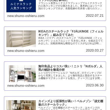
リソンの人気が鮮明に
ドウシシャ直営ルミナスクラブショップでルミナスラック
の人気ランキングが公開されました。基本的にはシリーズ
別のランキングですが、衣類収納や天井突っ張りのランキ
ングを見ると、ノワールの人気の高さが分かります。ま
た、エリソンではホワイトが圧倒的人気のようです。
2022.07.21
new.shuno-oshieru.com
IKEAのスチールラック「FJÄLKINGE（フィェル
キンゲ）」組み立ててみた
IKEA（イケア）のスチールラック「FJÄLKINGE（フィェ
ルキンゲ）シェルフユニット 引き出し付き」を組み立てて
みました。比較的単純な構造なのでミスがなければ2時間
ほどで組み立てられますが、それなりに体力が必要です
し、地味に大変です。それでも、白くて見た目にキレイ
2020.03.27
new.shuno-oshieru.com
で、引出しの開閉もソフトクローズでスムーズです。
無印良品よりコスパ良い！ニトリ「Nポルダ」人
気の秘訣を徹底分析
ニトリのワイヤーシェルフ「Nポルダ」のラインナップが
かなり充実してきました。より無印良品と競合するスチー
ル棚板やマグネットボードを投入。ディープにはすき間収
納も追加されました。スチールユニットシェルフが値上げ
したおかげで相対的にコスパが良くなっています。
2023.06.30
new.shuno-oshieru.com
カインズより拡張性が高い！ベルメゾン「頑丈棚
板のスチールラック」
ベルメゾン「頑丈棚板のスチールラック」はカインズの