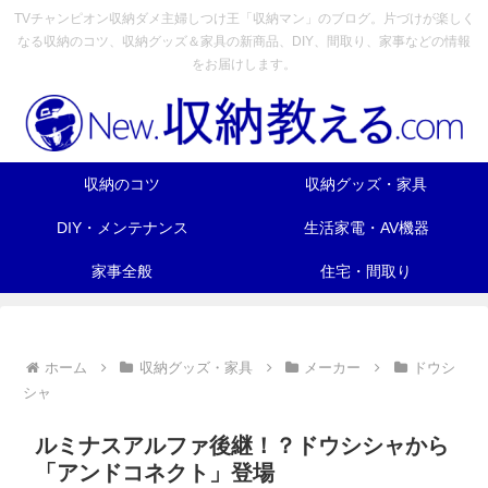
TVチャンピオン収納ダメ主婦しつけ王「収納マン」のブログ。片づけが楽しく
なる収納のコツ、収納グッズ＆家具の新商品、DIY、間取り、家事などの情報
をお届けします。
収納のコツ
収納グッズ・家具
DIY・メンテナンス
生活家電・AV機器
家事全般
住宅・間取り
ホーム
収納グッズ・家具
メーカー
ドウシ
シャ
ルミナスアルファ後継！？ドウシシャから
「アンドコネクト」登場