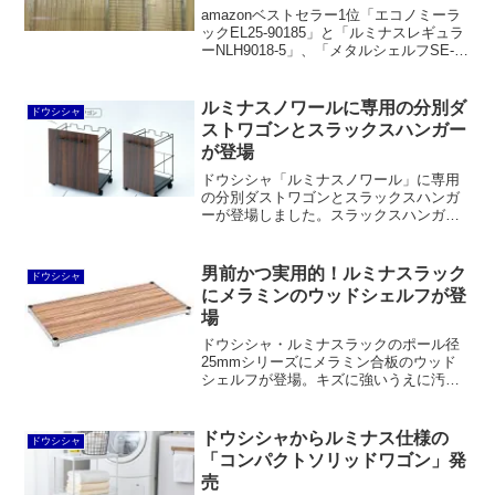
amazonベストセラー1位「エコノミーラ
ックEL25-90185」と「ルミナスレギュラ
ーNLH9018-5」、「メタルシェルフSE-
918EC」などとの違いについて。主に耐
荷重の違いが影響していますが、そのほ
かにもキャスターの有無など意外なとこ
ルミナスノワールに専用の分別ダ
ドウシシャ
ろで差が設けられています。
ストワゴンとスラックスハンガー
が登場
ドウシシャ「ルミナスノワール」に専用
の分別ダストワゴンとスラックスハンガ
ーが登場しました。スラックスハンガー
は「ラテ」バージョンもあり。パーツ単
品でも販売が始まります。いずれもこれ
までのスチールワイヤーラックにはなか
男前かつ実用的！ルミナスラック
ドウシシャ
ったものです。
にメラミンのウッドシェルフが登
場
ドウシシャ・ルミナスラックのポール径
25mmシリーズにメラミン合板のウッド
シェルフが登場。キズに強いうえに汚れ
を拭き取りやすいので、デスク天板とし
てはもちろん、テレビやキッチン家電を
乗せて使っても良いでしょう。
ドウシシャからルミナス仕様の
ドウシシャ
「コンパクトソリッドワゴン」発
売