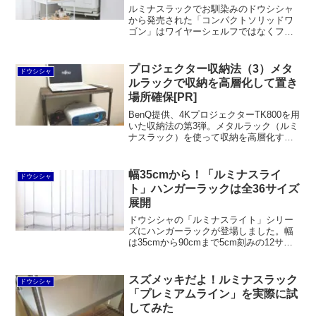
ルミナスラックでお馴染みのドウシシャ
から発売された「コンパクトソリッドワ
ゴン」はワイヤーシェルフではなくフラ
ットな棚板で、ルミナスラック同様に
25mmピッチで棚板の高さを調節するこ
とができます。脱着可能なサポート柵が
プロジェクター収納法（3）メタ
ドウシシャ
付いているのが便利。
ルラックで収納を高層化して置き
場所確保[PR]
BenQ提供、4KプロジェクターTK800を用
いた収納法の第3弾。メタルラック（ルミ
ナスラック）を使って収納を高層化する
ことでプロジェクターの置き場所を確保
することができます。電源タップも一緒
に収納可能。天板にノートパソコンを置
幅35cmから！「ルミナスライ
ドウシシャ
けば、楽に操作できます。
ト」ハンガーラックは全36サイズ
展開
ドウシシャの「ルミナスライト」シリー
ズにハンガーラックが登場しました。幅
は35cmから90cmまで5cm刻みの12サイ
ズ、奥行は30cmから40cmまで3サイズ、
しめて全36サイズ展開です。新商品「伸
縮ハンガーポール」の導入で実現したと
スズメッキだよ！ルミナスラック
ドウシシャ
言えます。
「プレミアムライン」を実際に試
してみた