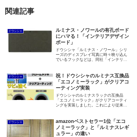
関連記事
ルミナス・ノワールの有孔ボード
ドウシシャ
にハマる！「インテリアデザイン
ボード」
ドウシシャ「ルミナス・ノワール」シリ
ーズのディスプレイ写真に時々映り込ん
でいるフックなどは、同社「インテリア
デザインボード」という別シリーズのも
のでした！石膏ボード壁に取り付けOKの
樹脂製の有孔ボードをベースとして、22
祝！ドウシシャのルミナス互換品
ドウシシャ
種類のフックなどオプションパーツが豊
「エコノミーラック」がクリアコ
富に揃っています。
ーティング実装
ドウシシャのルミナスラックの互換品
「エコノミーラック」がクリアコーティ
ングを実装しました。これにより従来よ
りも防錆性能がアップ。レギュラーシリ
ーズと比較すると棚板が変形しやすいで
すが、物置きなどで使用するには十分で
amazonベストセラー1位「エコ
ドウシシャ
しょう。
ノミーラック」と「ルミナスレギ
ュラー」の違い