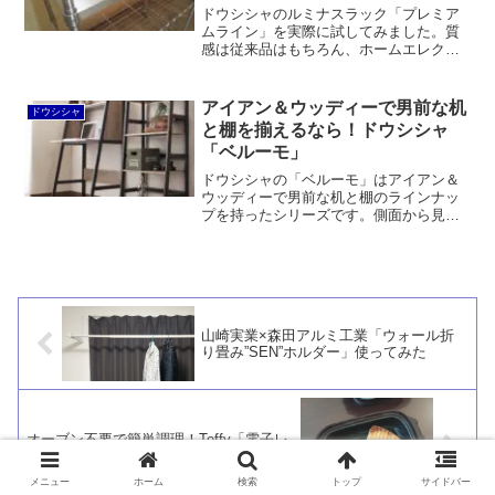
ドウシシャのルミナスラック「プレミア
ムライン」を実際に試してみました。質
感は従来品はもちろん、ホームエレクタ
ーをも上回ります。特にソリッドシェル
フは圧巻です。ただ、遠目に見ると違い
が分かりません（苦笑）
アイアン＆ウッディーで男前な机
ドウシシャ
と棚を揃えるなら！ドウシシャ
「ベルーモ」
ドウシシャの「ベルーモ」はアイアン＆
ウッディーで男前な机と棚のラインナッ
プを持ったシリーズです。側面から見る
と台形のフレームが特徴的で、その点で
はイケアのレールベリ・ユニットシェル
フに似ています。
山崎実業×森田アルミ工業「ウォール折
り畳み”SEN”ホルダー」使ってみた
オーブン不要で簡単調理！Toffy「電子レ
ンジ用グリルディッシュ」
メニュー
ホーム
検索
トップ
サイドバー