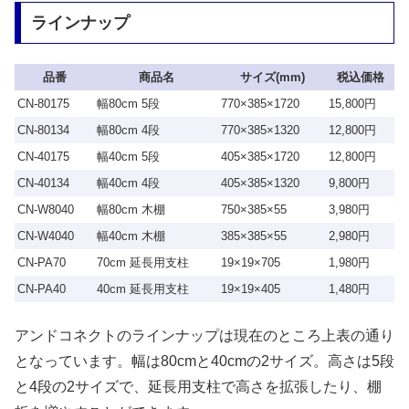
ラインナップ
品番
商品名
サイズ(mm)
税込価格
CN-80175
幅80cm 5段
770×385×1720
15,800円
CN-80134
幅80cm 4段
770×385×1320
12,800円
CN-40175
幅40cm 5段
405×385×1720
12,800円
CN-40134
幅40cm 4段
405×385×1320
9,800円
CN-W8040
幅80cm 木棚
750×385×55
3,980円
CN-W4040
幅40cm 木棚
385×385×55
2,980円
CN-PA70
70cm 延長用支柱
19×19×705
1,980円
CN-PA40
40cm 延長用支柱
19×19×405
1,480円
アンドコネクトのラインナップは現在のところ上表の通り
となっています。幅は80cmと40cmの2サイズ。高さは5段
と4段の2サイズで、延長用支柱で高さを拡張したり、棚