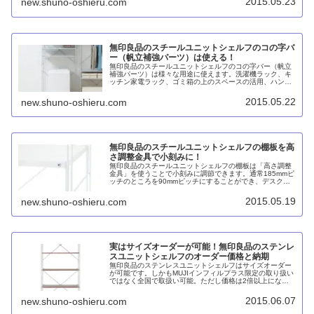
2015.05.23
new.shuno-oshieru.com
ょう。
無印良品のスチールユニットシェルフのコの字バ
ー（帆立補強パーツ）は使える！
無印良品のスチールユニットシェルフのコの字バー（帆立
補強パーツ）は様々な用途に使えます。洗濯機ラック、キ
ッチン家電ラック、ゴミ箱の上のスペースの活用、ハンガ
ーラック、デスクとして、などなど。
2015.05.22
new.shuno-oshieru.com
無印良品のスチールユニットシェルフの棚板を高
さ調整金具で小刻みに！
無印良品のスチールユニットシェルフの棚板は「高さ調整
金具」を使うことで小刻みに調節できます。通常185mmピ
ッチのところを90mmピッチにすることができ、デスク天
板の高さに合わせるなどすることも可能です。
2015.05.19
new.shuno-oshieru.com
実はサイズオーダーが可能！無印良品のステンレ
スユニットシェルフのオーダー価格と納期
無印良品のステンレスユニットシェルフはサイズオーダー
が可能です。しかもMUJIインフィルプラス限定の取り扱い
ではなく全国で取扱い可能。ただし価格は2倍以上になり
ます。こちらではオーダー価格と納期について紹介してい
ます。
2015.06.07
new.shuno-oshieru.com