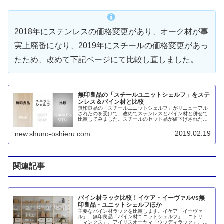
2018年にステンレスの価格変更があり、オーク材が事
実上廃番になり、2019年にスチールの価格変更があっ
たため、改めて下記ページにて比較し直しました。
無印良品の「スチールユニットシェルフ」をステ
ンレス＆パイン材と比較
無印良品の「スチールユニットシェルフ」がリニューアル
されたのを受けて、改めてステンレスとパイン材と併せて
比較してみました。スチールのセット品が値下げされたこ
とでパイン材のセットよりも安くなりました。また、オプ
ションパーツの多さでは現状はステンレスのほうが優位と
2019.02.19
new.shuno-oshieru.com
言えます。
関連記事
パイン材ラック比較！イケア・イーヴァルvs無
印良品・ユニットシェルフほか
主要なパイン材ラックを比較します。イケア「イーヴァ
ル」、無印良品「パイン材ユニットシェルフ」、ニトリ
「マンクス」、アイリスオーヤマ「ウッディラック」、カ