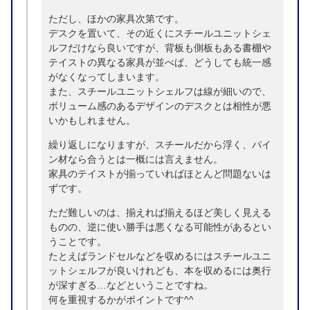
ただし、ほかの家具次第です。
デスクを置いて、その近くにスチールユニットシェ
ルフだけなら良いですが、背板も側板もある書棚や
テイストの異なる家具が並べば、どうしても統一感
がなくなってしまいます。
また、スチールユニットシェルフは線が細いので、
ボリューム感のあるデザインのデスクとは相性が悪
いかもしれません。
繰り返しになりますが、スチールだから浮く、パイ
ン材なら合うとは一概には言えません。
家具のテイストが揃っていればほとんど問題ないは
ずです。
ただ難しいのは、揃えれば揃えるほど美しく見える
ものの、逆に使い勝手は悪くなる可能性があるとい
うことです。
たとえばランドセルなどを収めるにはスチールユニ
ットシェルフが良いけれども、本を収めるには奥行
が深すぎる…などということですね。
何を重視するかがポイントです^^