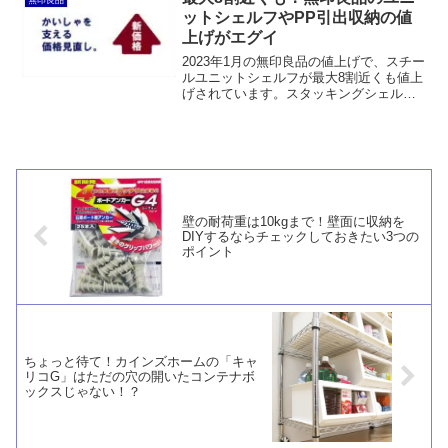
無印良品
難しいかもしれません。帆立補強パーツ
ットシェルフやPP引出収納の値
の高さにも注意が必要ですし、洗濯機を
上げがエグイ
いったん除ける必要もあります。
2023年1月の無印良品の値上げで、スチー
ルユニットシェルフが最大8割近くも値上
げされています。スタッキングシェルフ
は2割台にとどまっているものの、押入れ
用やクローゼット用のポリプロピレン収
納引出も最大7割近い値上げです。粗利の
改善に必死ですね。
壁の耐荷重は10kgまで！壁面に収納を
DIYするならチェックしておきたい3つの
ポイント
ちょっと待て！カインズホームの「キャ
リコG」はただの穴の開いたコンテナボ
ックスじゃない！？