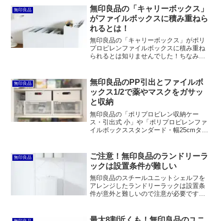
う3種類のアイテムも追加されています。
無印良品の「キャリーボックス」
無印良品
がファイルボックスに積み重ねら
れるとは！
無印良品の「キャリーボックス」がポリ
プロピレンファイルボックスに積み重ね
られるとは知りませんでした！ちなみに
無印良品のフタ付き収納ボックスもキャ
リーボックスという商品名でややこしい
です。
無印良品のPP引出とファイルボ
無印良品
ックス1/2で薬やマスクをガサッ
と収納
無印良品の「ポリプロピレン収納ケー
ス・引出式 小」や「ポリプロピレンファ
イルボックススタンダード・幅25cmタイ
プ・1/2」を使って、LDKに面したパント
リーの薬やマスクの収納方法を再構築し
ました。引出しの天板上にプラダンを敷
ご注意！無印良品のランドリーラ
無印良品
き詰めることで段差を解消しています。
ックは設置条件が難しい
無印良品のスチールユニットシェルフを
アレンジしたランドリーラックは設置条
件が意外と難しいので注意が必要です。
幅は伸縮式ではなく、幅75cmの洗濯機パ
ンを跨ぐのにちょうど良いサイズ。洗面
脱衣所の隅にパンがある場合は跨ぐのが
最大8割近くも！無印良品のユニ