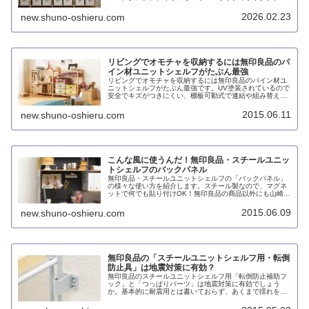
インズ「木製ラック」などがありますが、率直に言って無
印良品がもっともオススメです。実績があり、UV塗装が施
2026.02.23
new.shuno-oshieru.com
されており、サイズバリエーションも豊富だからです。
リビングでオモチャを収納するには無印良品のパ
イン材ユニットシェルフがたぶん最強
リビングでオモチャを収納するには無印良品のパイン材ユ
ニットシェルフがたぶん最強です。UV塗装されているので
安全でキズがつきにくい、棚板可動式で連結や組み替えも
可能、さらにゆったり収納できるので子供が自分で出し入
れしやすいからです。
2015.06.11
new.shuno-oshieru.com
こんな風に使うんだ！無印良品・スチールユニッ
トシェルフのバックパネル
無印良品・スチールユニットシェルフの「バックパネル」
の様々な使い方を紹介します。スチール製なので、マグネ
ットで何でも貼り付けOK！無印良品の商品以外にも山崎実
業やIKEAの商品も使えます。
2015.06.09
new.shuno-oshieru.com
無印良品の「スチールユニットシェルフ用・転倒
防止具」は地震対策に有効？
無印良品のスチールユニットシェルフ用「転倒防止補助フ
ック」と「つっぱりパーツ」は地震対策に有効でしょう
か。基本的に耐震用とは書いておらず、あくまで揺れを抑
えたり不意に転倒するのを防ぐためのものです。地震対策
には別の家具を使用するか、レイアウトの再考が必要でし