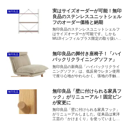
タブトラッグス）のMサイズに近い大き
さで、フタをセットして重ねられるとい
う点でも似ています。一方で取っ手が邪
実はサイズオーダーが可能！無印
無印良品
魔にならない、見た目にスッキリ見え
良品のステンレスユニットシェル
る、価格が安いというメリットもありま
フのオーダー価格と納期
す。
無印良品のステンレスユニットシェルフ
はサイズオーダーが可能です。しかも
MUJIインフィルプラス限定の取り扱いで
はなく全国で取扱い可能。ただし価格は2
倍以上になります。こちらではオーダー
価格と納期について紹介しています。
無印良品の脚付き座椅子！「ハイ
無印良品
バックリクライニングソファ」
無印良品の新商品「ハイバックリクライ
ニングソファ」は、低反発ウレタン使用
で座り心地がやわらかく、張地の手触り
も良い。また、座面にはSバネを使用して
おり、まさにソファと呼ぶにふさわしい
構造をしています。一方でカバーのフィ
無印良品「壁に付けられる家具フ
無印良品
ット感が悪く、耐久性は高いとは言えな
ック」がリニューアル！固定ピン
いでしょう。
が変更に
無印良品「壁に付けられる家具フック」
がリニューアルしました。従来品は東洋
工芸の「かけまくり」を使っていました
が、独自の固定ピンに変更されました。
同時に、棚11cm、トレー、ポケットとい