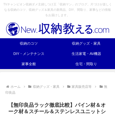
TVチャンピオン収納ダメ主婦しつけ王「収納マン」のブログ。片づけが楽しく
なる収納のコツ、収納グッズ＆家具の新商品、DIY、間取り、家事などの情報
をお届けします。
収納のコツ
収納グッズ・家具
DIY・メンテナンス
生活家電・AV機器
家事全般
住宅・間取り
ホーム
収納グッズ・家具
家具販売店等
無
印良品
【無印良品ラック徹底比較】パイン材＆オ
ーク材＆スチール＆ステンレスユニットシ