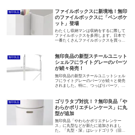
ファイルボックスに新境地！無印
無印良品
のファイルボックスに「ペンポケ
ット」登場
わたくし収納マンは収納をするに際して
ファイルボックスを多用します。日本で
一番たくさんファイルボックスを買った
男なんじゃないかと思うほどです。オフ
ィスでの書類の整理はもちろん、自宅で
も洗面所でストックを収納するのに使う
無印良品の新型スチールユニット
無印良品
などしています。ファイル...
シェルフにライトグレーのパーツ
が続々発売！
無印良品の新型スチールユニットシェル
フにライトグレーのパーツが続々と発売
されました。特に、つっぱりパーツ、帆
立補強パーツ、高さ調整金具が揃ったの
は朗報です。一方で、新登場のサイドパ
ネル補強パーツとサイドクロスバーの用
ゴリラタブ対抗！？無印良品「や
無印良品
途がイマイチ分かりません。
わらかポリエチレンケース」に丸
型が追加
無印良品「やわらかポリエチレンケー
ス」に丸型などが新たに追加されまし
た。「丸型・深」はレッドゴリラ（旧・