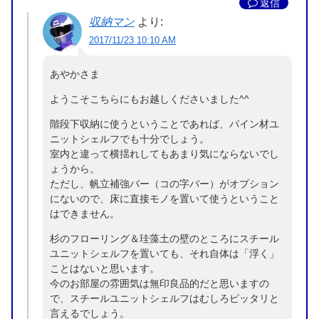
返信
収納マン
より:
2017/11/23 10:10 AM
あやかさま
ようこそこちらにもお越しくださいました^^
階段下収納に使うということであれば、パイン材ユ
ニットシェルフでも十分でしょう。
室内と違って横揺れしてもあまり気にならないでし
ょうから。
ただし、帆立補強バー（コの字バー）がオプション
にないので、床に直接モノを置いて使うということ
はできません。
杉のフローリング＆珪藻土の壁のところにスチール
ユニットシェルフを置いても、それ自体は「浮く」
ことはないと思います。
今のお部屋の雰囲気は無印良品的だと思いますの
で、スチールユニットシェルフはむしろピッタリと
言えるでしょう。