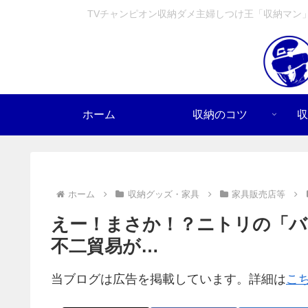
TVチャンピオン収納ダメ主婦しつけ王「収納マン
ホーム
収納のコツ
収
ホーム
収納グッズ・家具
家具販売店等
えー！まさか！？ニトリの「
不二貿易が…
当ブログは広告を掲載しています。詳細は
こ