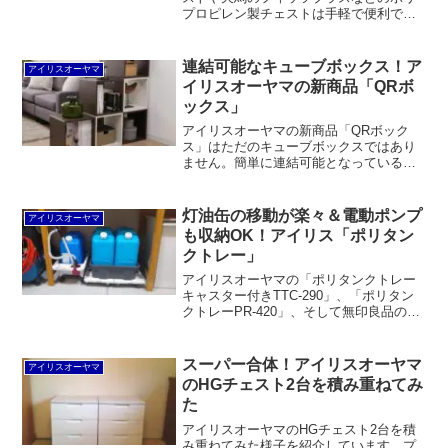
プロピレン製チェストは手軽で便利です
が、滑りやすい素材であるために、衣類
が引出しの中で安定しないという問題が
あります。また、引出しの中を仕切るこ
連結可能なキューブボックス！ア
アイリスオーヤマ
とができれば下着などが...
イリスオーヤマの新商品「QRボ
ックス」
アイリスオーヤマの新商品「QRボック
ス」はただのキューブボックスではあり
ません。簡単に連結可能となっているだ
けでなく、ネジが見えず、丸みを帯びた
デザイン。それでいて圧迫感を抑えつつ
落下防止のガードが付いているなど、機
灯油缶の移動が楽々＆電動ポンプ
アイリスオーヤマ
能面でも良くできています。
も収納OK！アイリス「ポリタン
クトレー」
アイリスオーヤマの「ポリタンクトレー
キャスター付きTTC-290」、「ポリタン
クトレーPR-420」、そして無印良品の
「縦にも横にも連結できるポリプロピレ
ン平台車」を使って、灯油缶と電動ポン
プを収納しました。キャスター付きで出
スーパー合体！アイリスオーヤマ
アイリスオーヤマ
し入れが容易です。
のHGチェスト2台を積み重ねてみ
た
アイリスオーヤマのHGチェスト2台を積
み重ねてみた様子を紹介しています。プ