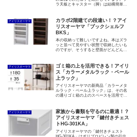
ラ天板とキャスター（脚）は結構簡単に
外せます。あとは本体を積み重ねてガチ
ッとハメ込むだけで合体できます。
カラボ2階建ての段違い！？アイ
アイリスオーヤマ
リスオーヤマ「ブックシェルフ
BKS」
本の収納って難しいですよね。本はズラ
ッと並べて見やすい状態で収納したいも
のですが、そうすると壁面がどんどん書
棚で埋め尽くされてしまいます。幸い、
本は奥行が浅いので、廊下に薄型の書棚
を並べて収納することもできますけど、
ゴミ箱の上を活用できる！アイリ
アイリスオーヤマ
そうすると廊下が狭くなっ...
ス「カラーメタルラック・ペール
上ラック」
アイリスオーヤマの新商品「カラーメタ
ルラック・ペール上ラック」は、その名
の通りゴミ箱の上のスペースを活用でき
るカラーメタルラックです。ホワイト、
ブラウン、ブラックの3色が揃ったポール
径19mmのラックで、自分で組み合わせ
家族から書類を守るのに最適！？
アイリスオーヤマ
を考えなくても良く、幅2サイズ、高さ2
アイリスオーヤマ「鍵付きチェス
サイズ用意されているのが魅力と言えま
トHG-301KA」
す。
アイリスオーヤマの「鍵付きチェスト
HG-301KA」はポリプロピレン製の引出