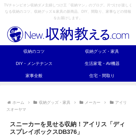
TVチャンピオン収納ダメ主婦しつけ王「収納マン」のブログ。片づけが楽しく
なる収納のコツ、収納グッズ＆家具の新商品、DIY、間取り、家事などの情報
をお届けします。
収納のコツ
収納グッズ・家具
DIY・メンテナンス
生活家電・AV機器
家事全般
住宅・間取り
ホーム
収納グッズ・家具
メーカー
アイリ
スオーヤマ
スニーカーを見せる収納！アイリス「ディ
スプレイボックスDB376」