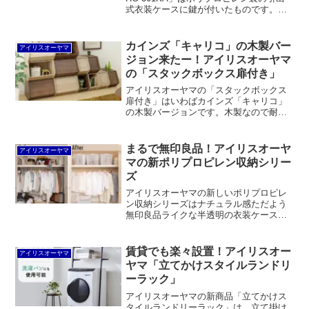
式衣装ケースに鍵が付いたものです。ス
チール製に比べると軽いので持ち去られ
る危険性があるものの、家族から書類を
守るのに最適だと考えられます。
カインズ「キャリコ」の木製バー
アイリスオーヤマ
ジョン来たー！アイリスオーヤマ
の「スタックボックス扉付き」
アイリスオーヤマの「スタックボックス
扉付き」はいわばカインズ「キャリコ」
の木製バージョンです。木製なので耐久
性が高く、インテリアとしてもgood。現
在はサイズ、カラー、タイプともに増え
て人気となっています。
まるで無印良品！アイリスオーヤ
アイリスオーヤマ
マの新ポリプロピレン収納シリー
ズ
アイリスオーヤマの新しいポリプロピレ
ン収納シリーズはナチュラル感ただよう
無印良品ライクな半透明の衣装ケースな
どがラインナップされています。いずれ
も既存商品を半透明にしただけの色違
い。価格はほとんど変わりません。全部
賃貸でも楽々設置！アイリスオー
アイリスオーヤマ
同じ色で統一できるのはメリットと言え
ヤマ「立てかけスタイルランドリ
るでしょう。
ーラック」
アイリスオーヤマの新商品「立てかけス
タイルランドリーラック」は、立て掛け