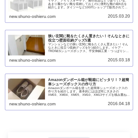
イケア、アイリスオーヤマ、無印良品などで扱っている、
あまり履かない靴を収納しておくのに便利な靴の箱6点を
紹介します。ダイソーなど100円ショップで販売されてい
るものよりも質感や丈夫さ、使い勝手の面で優れていま
す。
2015.03.20
new.shuno-oshieru.com
狭い玄関に靴をたくさん置きたい！そんなときに
役立つ壁面収納グッズ5選
マンションなどの狭い玄関に靴をたくさん置きたい！そん
なときに役立つ収納グッズを5つ紹介します。イケア・
TRONESシューズボックス、平安伸銅工業・つっぱりシュ
ーズラックTSR-70、突っ張り棚TDW-M、Amazonベーシ
ック・ウォールポケット靴収納、アイリスオーヤマ・ディ
2015.03.18
new.shuno-oshieru.com
スプレイボックスDB376。
Amazonダンボール箱が靴箱にピッタリ！？超簡
単シューズボックスの作り方
Amazonダンボール箱を使った超簡単シューズボックスの
作り方を紹介します。基本的にはほぼ同じ大きさの
XM03、XM04、XM05、XM10、XM13サイズを積み重ねて
貼り合わせるだけでOK。
2016.04.18
new.shuno-oshieru.com