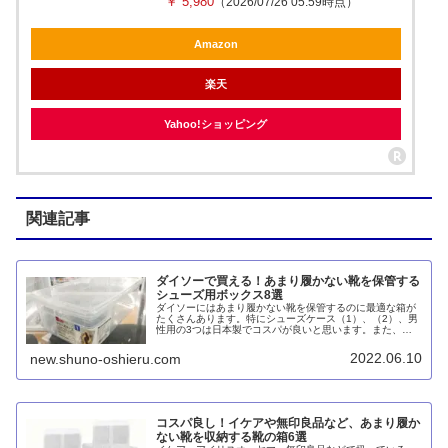
￥ 5,980
（2026/07/26 05:59時点）
Amazon
楽天
Yahoo!ショッピング
関連記事
ダイソーで買える！あまり履かない靴を保管する
シューズ用ボックス8選
ダイソーにはあまり履かない靴を保管するのに最適な箱が
たくさんあります。特にシューズケース（1）、（2）、男
性用の3つは日本製でコスパが良いと思います。また、組
み立てシューズボックスは税込330円で組立式ながら、フ
ラップ扉付きで出し入れしやすいのが良いですね。
2022.06.10
new.shuno-oshieru.com
コスパ良し！イケアや無印良品など、あまり履か
ない靴を収納する靴の箱6選