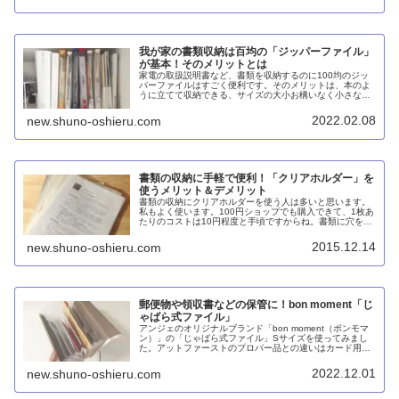
我が家の書類収納は百均の「ジッパーファイル」
が基本！そのメリットとは
家電の取扱説明書など、書類を収納するのに100均のジッ
パーファイルはすごく便利です。そのメリットは、本のよ
うに立てて収納できる、サイズの大小お構いなく小さな部
品も収納できる、穴あけ不要、必要な書類を探しやすい、
落としても壊れにくい、百均なので気軽に買い揃えられる
2022.02.08
new.shuno-oshieru.com
などです。
書類の収納に手軽で便利！「クリアホルダー」を
使うメリット＆デメリット
書類の収納にクリアホルダーを使う人は多いと思います。
私もよく使います。100円ショップでも購入できて、1枚あ
たりのコストは10円程度と手頃ですからね。書類に穴を開
けることなく複数枚の書類を束ねることができ、汚れたり
折れないようにする効果も期...
2015.12.14
new.shuno-oshieru.com
郵便物や領収書などの保管に！bon moment「じ
ゃばら式ファイル」
アンジェのオリジナルブランド「bon moment（ボンモマ
ン）」の「じゃばら式ファイル」Sサイズを使ってみまし
た。アットファーストのプロパー品との違いはカード用ポ
ケットが3つ多いこと。A5サイズ用と言いつつ結構ギリな
のと、カード用ポケットにマチがないのが難点。
2022.12.01
new.shuno-oshieru.com