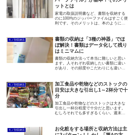
いと思います。
ットとは
家電の取扱説明書など、書類を収納する
のに100均のジッパーファイルはすごく便
利です。そのメリットは、本のように立
てて収納できる、サイズの大小お構いな
く小さな部品も収納できる、穴あけ不
要、必要な書類を探しやすい、落として
書類の収納は「3種の神器」でほ
モノ別収納法
も壊れにくい、百均なので気軽に買い揃
ぼ解決！書類はデータ化して残り
えられるなどです。
はミニマムに
書類の収納方法って本当に難しいと思い
ます。人それぞれ収納したい書類に違い
があり、その頻度やこだわりにも違いが
あるため、一概にこれという方法を指南
するのは難しいからです。もっとも、そ
れを言ったら書類以外のほうが人によっ
加工食品や乾物などのストックの
モノ別収納法
てニーズが異なるためもっ...
目安は大きな引出し1～2杯分で十
分
加工食品や乾物などのストックは大きな
引出し一杯分程度で十分だと思います。
むしろそれでも多すぎるくらい。週末に
買い物に行ったら翌週末にはストックが
ゼロになっているのが理想です。ですか
ら収納グッズも必要ありません。
お化粧をする場所と収納方法は主
モノ別収納法
に3パターン！しかし「第4の方