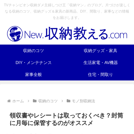
TVチャンピオン収納ダメ主婦しつけ王「収納マン」のブログ。片づけが楽しく
なる収納のコツ、収納グッズ＆家具の新商品、DIY、間取り、家事などの情報
をお届けします。
収納のコツ
収納グッズ・家具
DIY・メンテナンス
生活家電・AV機器
家事全般
住宅・間取り
ホーム
収納のコツ
モノ別収納法
領収書やレシートは取っておくべき？封筒
に月毎に保管するのがオススメ