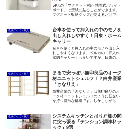
SKKの「マグネット対応 粘着式ホワイト
ボード」は壁紙に貼ることができます。
マグネット収納グッズが使えるだけでな
く、想像以上に強力にくっつきます。こ
れなら壁さえあれば家じゅうどこでもマ
グネット収納ができます。おまけにフィ
台車を使って押入れの中のモノを
収納グッズ・家具
ルムフックや吸盤も使えます。
出し入れしやすく！日東・ホーム
キャリー
台車を使うと押入れの中のモノを出し入
れしやすくなります。ベルカの「押入れ
収納キャリー」も良いですが、日東の
「ホームキャリー」のほうが小型で融通
が効くうえ、連結することもできて便利
です。
まるで安っぽい無印良品のオーク
収納グッズ・家具
材ユニットシェルフ！？白井産業
「きなりえ」
白井産業の「きなりえ」は無印良品のオ
ーク材ユニットシェルフのように筋交い
を持つ特殊な構造です。しかしながら、
表面材がプリント合板のため安っぽく見
えます。一方で、価格が少し安いほか、
サイズオーダー対応、カラー3色展開とい
システムキッチンと吊り戸棚の間
収納グッズ・家具
うメリットもあります。
に突っ張る「テンション調味料ラ
ック」9選