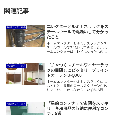
関連記事
エレクターとルミナスラックをス
収納グッズ・家具
チールウールで丸洗いして分かっ
たこと
ホームエレクターとルミナスラックをス
チールウールで丸洗いしてみました。ホ
ームエレクターはキレイになったもの
の、経年劣化したクリアコーティングが
剥がれてしまいました。クリアコーティ
ングされていない旧仕様のルミナススリ
ゴチャつくスチールワイヤーラッ
収納グッズ・家具
ムはキレイになりました。
クの目隠しにピッタリ！ブライン
ドカーテンU-Q360
ホームエレクターやルミナスラックには
もともと、専用のロールスクリーンがあ
りました。しかしながら、いずれも現在
は廃番。専用オプションなので取り付け
が比較的簡単というメリットはあったも
のの、市販のロールスクリーンと比べて
「男前コンテナ」で玄関をスッキ
収納グッズ・家具
割高感があり、使い勝手も...
リ！各種用品の収納に便利なコン
テナ5選