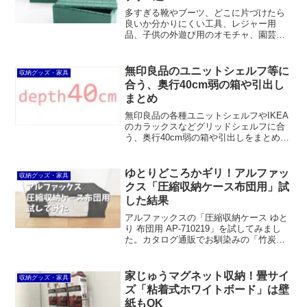
多すぎる靴やブーツ、どこに片づけたら
良いか分かりにくい工具、レジャー用
品、子供の外遊び用のオモチャ、園芸用
品など、ついついゴチャついて見えがち
な玄関。今回は、そんな玄関にオススメ
な「男前コンテナ」を3つ紹介したいと思
無印良品のユニットシェルフ等に
収納グッズ・家具
います。※この記事は20...
合う、奥行40cm弱の箱や引出し
まとめ
無印良品の各種ユニットシェルフやIKEA
のカラックスなどグリッドシェルフに合
う、奥行40cm弱の箱や引出しをまとめて
みました。無印良品のポリプロピレン収
納のほか、カラーボックス用インナーケ
ースが使えます。
ゆとりどころかギリ！アルファッ
収納グッズ・家具
クス「圧縮収納ケース布団用」試
した結果
アルファックスの「圧縮収納ケース ゆと
り 布団用 AP-710219」を試してみまし
た。カタログ通販でお馴染みの「竹炭収
納ケース」のメーカーですが、クオリテ
ィーは非常に残念なものでした。羽毛布
団2枚を収納するには圧縮袋が小さくて、
家じゅうマグネット収納！畳サイ
収納グッズ・家具
スライダーとバルブは均一ショップ並み
ズ「粘着式ホワイトボード」は壁
のクオリティー、おまけに膨らみ防止ベ
紙もOK
ルトは短いです。