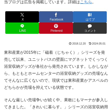
当ブログは広告を掲載しています。詳細は
こちら
。
X
Facebook
はてブ
LINE
Pinterest
コメント
2018.12.20
2024.05.01
東和産業が2015年に「磁着（じちゃく）」シリーズを発
売して以来、ユニットバスの壁面にマグネットでくっつく
浴室収納グッズが各社から発売されています。しかしなが
ら、もともとホームセンターの浴室収納グッズの売場なん
てそんなに広くないので、現状では東和産業かアスベルの
どちらかが売場を抑えている状態です。
そんな厳しい売場争いが続く中、果敢にもマーナが参入し
てきました。「きれいに暮らす。」シリーズの浴室収納用