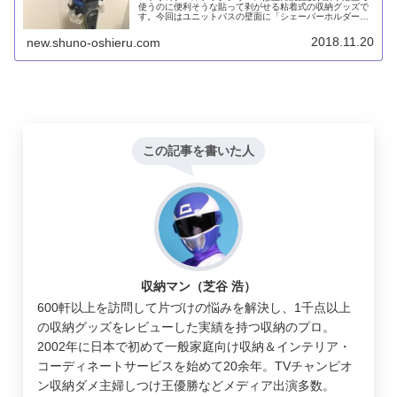
使うのに便利そうな貼って剥がせる粘着式の収納グッズで
す。今回はユニットバスの壁面に「シェーバーホルダー」
を取り付けてみました。透明で目立たず、使い勝手も耐久
性も問題ないです。
2018.11.20
new.shuno-oshieru.com
この記事を書いた人
収納マン（芝谷 浩）
600軒以上を訪問して片づけの悩みを解決し、1千点以上
の収納グッズをレビューした実績を持つ収納のプロ。
2002年に日本で初めて一般家庭向け収納＆インテリア・
コーディネートサービスを始めて20余年。TVチャンピオ
ン収納ダメ主婦しつけ王優勝などメディア出演多数。