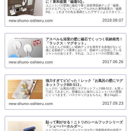
に！東和産業「磁着SQ」
ユニットバス壁面に磁石で着く浴室用収納グッズ「磁着」
がスクエアになってリニューアルされた東和産業の「磁着
SQ」。これまでの丸を基調としたデザインよりスタイリッ
シュになり、アスベルのラックスMGシリーズとさらに競
争が激化しそうです。
2018.08.07
new.shuno-oshieru.com
アスベルも浴室の壁に磁石でくっつく収納発売！
「ラックス・マグネット」
もうほとんど目新しい収納グッズを発売する余地がないと
感じる収納グッズ業界において、収納マンが注目している
ジャンルがあります。それは、ユニットバスの壁面に磁石
でくっつける収納グッズ。東和産業が「磁着（じちゃく）
シリーズ」を発売したときはマジで...
2017.06.26
new.shuno-oshieru.com
強力すぎてビビった！レック「お風呂の壁にマグ
ネットフックBB-513」
レックの「お風呂の壁にマグネットフックBB-513」を買っ
て試してみました。想像以上に強力にユニットバスの壁面
にくっつきます。バスクロックはもちろん、重さ1kg以上
のシャンプーボトルもOKなのには驚きました。バスマット
を掛けてもOK。
2017.09.23
new.shuno-oshieru.com
貼って剥がせる！ニトリのシールフックシリーズ
「シェーバーホルダー」
ニトリのシールフックシリーズは主に洗面脱衣所や浴室で