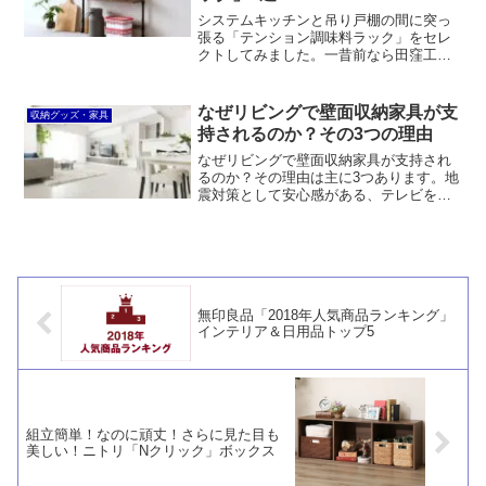
システムキッチンと吊り戸棚の間に突っ
張る「テンション調味料ラック」をセレ
クトしてみました。一昔前なら田窪工業
所一択でしたが、近年は選択肢が増えま
した。ドウシシャや山善などのメタルラ
ックタイプのほか、燕三条のステンレス
なぜリビングで壁面収納家具が支
収納グッズ・家具
仕様も良いですね。
持されるのか？その3つの理由
なぜリビングで壁面収納家具が支持され
るのか？その理由は主に3つあります。地
震対策として安心感がある、テレビを中
心にモノを一ヵ所に収納できる、部屋が
広く見えるということです。
無印良品「2018年人気商品ランキング」
インテリア＆日用品トップ5
組立簡単！なのに頑丈！さらに見た目も
美しい！ニトリ「Nクリック」ボックス