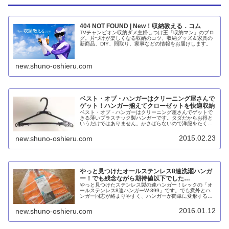
404 NOT FOUND | New！収納教える．コム
TVチャンピオン収納ダメ主婦しつけ王「収納マン」のブロ
グ。片づけが楽しくなる収納のコツ、収納グッズ＆家具の
新商品、DIY、間取り、家事などの情報をお届けします。
new.shuno-oshieru.com
ベスト・オブ・ハンガーはクリーニング屋さんで
ゲット！ハンガー揃えてクローゼットを快適収納
ベスト・オブ・ハンガーはクリーニング屋さんでゲットで
きる薄いプラスチック製ハンガーです。タダだからお得と
いうだけではありません。かさばらないので洋服をたくさ
ん掛けられる、フックが回転しないので絡まりにくい、意
外と丈夫で壊れない、洗濯を干してそのままクローゼット
2015.02.23
new.shuno-oshieru.com
でも使えるなど、メリットがたくさんあります。
やっと見つけたオールステンレス8連洗濯ハンガ
ー！でも残念ながら期待値以下でした…
やっと見つけたステンレス製の連ハンガー！レックの「オ
ールステンレス8連ハンガーW-399」です。でも意外とハ
ンガー同志が絡まりやすく、ハンガーが簡単に変形するの
も良し悪しで、正直ちょっと期待外れでした。
2016.01.12
new.shuno-oshieru.com