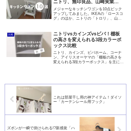
ニトリ、無印良品、山崎実業…
のウォールベース。石膏ボードに直接固
定するので倒れてくる心配がありませ
メジャーなキッチンワゴンを10点ピック
ん。
アップしてみました。IKEAの「ロースコ
グ」のほか、ニトリの「トロリ」、山善
の「バスケットトローリー」、無印良品
の「ポリプロピレン組立式ワゴン」、山
崎実業の「目隠しワゴンtower」、JEJア
ニトリvsカインズvsビバ！棚板
比較
ステージの「リセ・テーブルワゴン」な
の高さを変えられる3段カラーボ
どがあります。
ックス比較
ニトリ、カインズ、ビバホーム、コーナ
ン、アイリスオーヤマの「棚板の高さを
変えられる3段カラーボックス」を主に価
格と構造及び耐久性の観点から比較して
みました。価格やカスタマイズのしやす
さで言えばニトリが優位ではあります。
これは部屋干し用の神アイテム！ダイソ
ー「カーテンレール用フック」
ズボンが一瞬で掛けられる!?新感覚「ハ