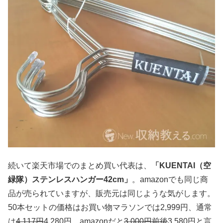
続いて楽天市場でのまとめ買い代表は、
「KUENTAI（空
緑隊）ステンレスハンガー42cm」
。amazonでも同じ商
品が売られていますが、販売元は同じような気がします。
50本セットの価格はお買い物マラソンでは2,999円、通常
は
4,117円
4,280円、amazonだと
3,000円前後
3,580円と言