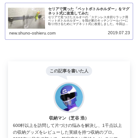
セリアで買った「ペットボトルホルダー」をマグ
ネット式に改造してみた
セリアで見つけたエルオーの「ステンレス水切りラック用
ペットボトルホルダー」を我が家のキッチンツールバーに
取り付けるためにマグネット式に改造しました。今回はそ
の作り方を紹介します。引っ掛け部分をワイヤーカッター
で切り、ネオジム磁石をアルミテープで接着するだけでOK
2019.07.23
new.shuno-oshieru.com
です。
この記事を書いた人
収納マン（芝谷 浩）
600軒以上を訪問して片づけの悩みを解決し、1千点以上
の収納グッズをレビューした実績を持つ収納のプロ。