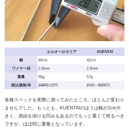
エルオー@セリア
KUENTAI
幅
40cm
42cm
ワイヤー径
2.8mm
2.8mm
重量
56g
57g
税込価格/本
108円
110円
約60～
82
86円
各種スペックを実際に測ってみたところ、ほとんど変わり
ませんでした。もっとも、KUENTAIのほうは幅が2cm大
きく、肩紐を掛ける凹みもあるのでもっと重くて然るべき
ですが、ほぼ同じ重量となっています。