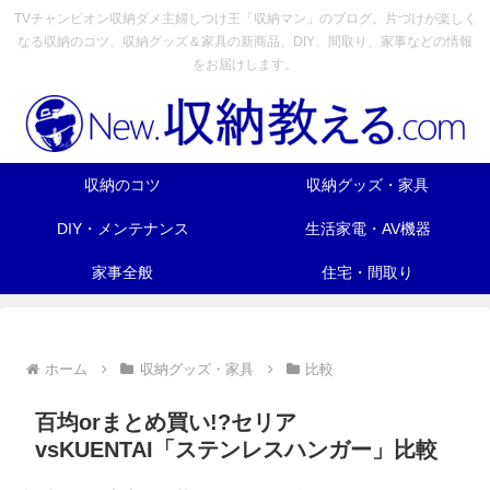
TVチャンピオン収納ダメ主婦しつけ王「収納マン」のブログ。片づけが楽しく
なる収納のコツ、収納グッズ＆家具の新商品、DIY、間取り、家事などの情報
をお届けします。
収納のコツ
収納グッズ・家具
DIY・メンテナンス
生活家電・AV機器
家事全般
住宅・間取り
ホーム
収納グッズ・家具
比較
百均orまとめ買い!?セリア
vsKUENTAI「ステンレスハンガー」比較