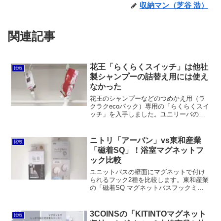
収納マン（芝谷 浩）
関連記事
花王「らくらくスイッチ」は他社
比較
製シャンプーの詰替え用には使え
なかった
花王のシャンプーなどのつめかえ用（ラ
クラクecoパック）専用の「らくらくスイ
ッチ」を入手しました。ユニリーバの
「ラックス・ルミニーク」のコンディシ
ョナー詰替え用1kgに使いたかったのです
が、ネジ径が合わず断念。代わりに三輝
ニトリ「アーバン」vs東和産業
比較
の「詰め替えそのまま スタンダード7点
「磁着SQ」！浴室マグネットフ
セット」でリベンジしました。
ック比較
ユニットバスの壁面にマグネットで付け
られるフック2種を比較します。東和産業
の「磁着SQ マグネットバスフックミニ2
個組」はカインズでも販売されており、
実際の耐荷重が150gをはるかに超える
400gでもOK。ニトリの「浴室マグネット
3COINSの「KITINTOマグネット
比較
フック2個組 アーバン」はアスベルの