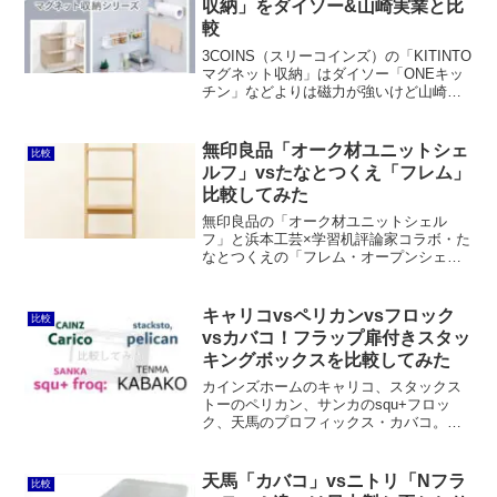
収納」をダイソー&山崎実業と比
「ラックスマグネット」と同じもので、
較
銀イオンを含み抗菌仕様となっていま
す。
3COINS（スリーコインズ）の「KITINTO
マグネット収納」はダイソー「ONEキッ
チン」などよりは磁力が強いけど山崎実
業「tower」よりはチープです。しかし、
具体的に商品を挙げて比較してみると意
外とコスパが良いことに気付かされま
無印良品「オーク材ユニットシェ
比較
す。
ルフ」vsたなとつくえ「フレム」
比較してみた
無印良品の「オーク材ユニットシェル
フ」と浜本工芸×学習机評論家コラボ・た
なとつくえの「フレム・オープンシェル
フ」を比較してみました。価格、拡張性
という点では、無印良品のオーク材ユニ
ットシェルフの圧勝。しかし、国産、ナ
キャリコvsペリカンvsフロック
比較
ラ、ウレタン塗装、完成品という点を評
vsカバコ！フラップ扉付きスタッ
価すれば、フレムも良い選択肢だと思い
キングボックスを比較してみた
ます。
カインズホームのキャリコ、スタックス
トーのペリカン、サンカのsqu+フロッ
ク、天馬のプロフィックス・カバコ。こ
れら4つのフラップ扉付きスタッキングボ
ックスを比較してみました。結論として
カバコが一番オススメです。
天馬「カバコ」vsニトリ「Nフラ
比較