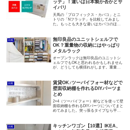
ッテ」！違いは日本製か否かとサ
イバリ
天馬の「プロフィックス・カバコ」とニ
トリの「Nフラッテ」を比較してみまし
た。もっとも大きな違いはカバコのほう
がサイズバリエーションが多いこと。そ
して、フタ（扉）が天板下にスライドイ
ンできるので開口部が広く使いやすいこ
無印良品のユニットシェルフで
比較
とです。かたや日本製、かたや中国製、
OK？重量物の収納にはやっぱり
それでいて価格差は僅かですからカバコ
メタルラック
一択で問題ないと思います。
オープンラックは無印良品のユニットシ
ェルフでもOKと思われるかもしれません
が、どうしても横揺れがします。重量物
の収納にはやっぱりメタルラックの方が
適しています。
賃貸OK♪ツーバイフォー材などで
比較
壁面収納棚を作れるDIYパーツま
とめ
2×4（ツーバイフォー）材などを使って壁
面収納棚を作れるDIYパーツについてまと
めてみました。突っ張るタイプなら平安
伸銅工業のラブリコがオススメ。カラバ
リやラインナップが豊富で1×8材などにも
対応できます。それよりもイチオシはア
キッチンワゴン【10選】IKEA、
比較
イワ金属のスタンドバーとニューヒカリ