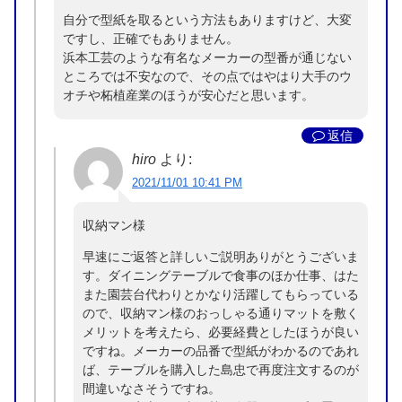
自分で型紙を取るという方法もありますけど、大変
ですし、正確でもありません。
浜本工芸のような有名なメーカーの型番が通じない
ところでは不安なので、その点ではやはり大手のウ
オチや柘植産業のほうが安心だと思います。
返信
hiro
より:
2021/11/01 10:41 PM
収納マン様
早速にご返答と詳しいご説明ありがとうございま
す。ダイニングテーブルで食事のほか仕事、はた
また園芸台代わりとかなり活躍してもらっている
ので、収納マン様のおっしゃる通りマットを敷く
メリットを考えたら、必要経費としたほうが良い
ですね。メーカーの品番で型紙がわかるのであれ
ば、テーブルを購入した島忠で再度注文するのが
間違いなさそうですね。