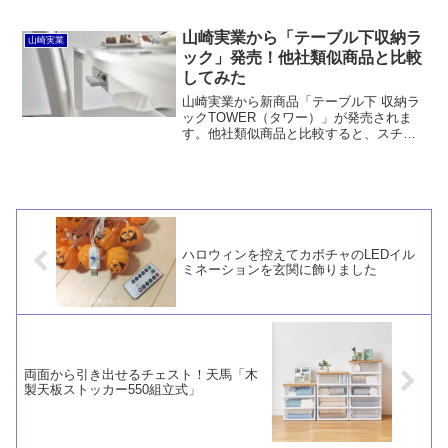
ォークやナイフが見やすくて、とても出
し入れしやすいです。一方で、収納量を
求めるには適しません。また、ペンやハ
山崎実業から「テーブル下収納ラ
山崎実業
サミなどの文房具の収納には最適だと思
ック」発売！他社類似商品と比較
います。
してみた
山崎実業から新商品「テーブル下 収納ラ
ックTOWER（タワー）」が発売されま
す。他社類似商品と比較すると、スチー
ル製で薄いため効率良くたくさん収納で
き、しかも価格も割りと手頃なのがメリ
ット。一方で、ネジ留め以外の取付方法
がないため硬い天板に取り付けるのは大
変そうです。
ハロウィンを控えてカボチャのLEDイル
ミネーションを玄関に飾りました
両面から引き出せるチェスト！天馬「木
製天板ストッカー550組立式」