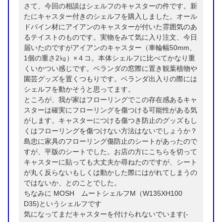
さて、今回の相談はシェルフのキャスターの件です。新
たにキャスター付きのシェルフを購入しました。オール
ドパイン材にアイアンのキャスターが付いた雰囲気のあ
るテイストのものです。実物をみて気に入り注文、今日
届いたのですがアイアンのキャスター（車輪幅50mm、
1個の重さ2㎏）×４コ。本体シェルフに比べてかなり重
くいかつい感じです。ベランダの窓際に置き観葉植物や
園芸グッズを置くつもりです。ベランダ出入りの際には
シェルフを動かそうと思ってます。
ところが、我が家はフローリングでこの存在感あるキャ
スターは確実にフローリングを傷つける可能性がある気
がします。キャスターにつける傷つき防止のグッズもし
くはフローリングを傷つけない方法はないでしょうか？
島忠に家具のフローリング傷防止のシートがあったので
すが、平版のシートでした。お店の方にこちらを切って
キャスターに貼っても大丈夫か尋ねたのですが、シート
が丸く反らないもしくは動かした際にはがれてしまうの
ではないか、とのことでした。
ちなみに MOSH ムートシェルフM（W135XH100
D35)というシェルフです
気になってまだキャスターを付けられないでいます(-