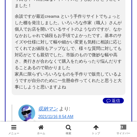
ました！
余談ですが最近creama という手作りサイトでちょっと
した棚を発注しました。いろいろな作家（職人）さんが
個人でお店を開いているサイトのようなのですが、なか
なかおしゃれで値段もお手頃でよかったです。基本のサ
イズや仕様に対して幅や細かい変更も気軽に相談に応じ
てくれてお値段もアップなしで、様々な質問に対しても
対応がとても親切でした。市販のもので微妙な幅や高
さ、奥行きが合わなくて購入をためらったり悩んだりす
ることあるので助かりました
家具に限らずいろいろなものを手作りで販売しているよ
うですが自分のために一生懸命作ってくれたと思うと大
事にしようと思いますよね
返信
収納マン
より:
2021/11/16 8:54 AM
hiroさま
メニュー
ホーム
検索
トップ
サイドバー