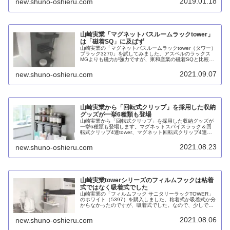
2019.01.18
new.shuno-oshieru.com
山崎実業「マグネットバスルームラックtower」
は「磁着SQ」に及ばず
山崎実業の「マグネットバスルームラックtower（タワー）
ブラック3270」を試してみました。アスベルのラックス
MGよりも磁力が強力ですが、東和産業の磁着SQと比較す
ると及びません。それでもポンプ式のシャンプーボトルを
プッシュしてもズリ落ちませんし、デザインがスタイリッ
2021.09.07
new.shuno-oshieru.com
シュでブラックとホワイトの2色があるのは良いです。
山崎実業から「回転式クリップ」を採用した収納
グッズが一挙6種類も登場
山崎実業から「回転式クリップ」を採用した収納グッズが
一挙6種類も登場します。マグネットスパイスラック＆回
転式クリップ4連tower、マグネット回転式クリップ4連
plate、マグネットレンジフード回転式クリップ4連tower、
戸棚下回転式クリップ4連tower、戸棚下回転式クリップ4
2021.08.23
new.shuno-oshieru.com
連plate、回転式ハンギングクリップ4個組tower。
山崎実業towerシリーズのフィルムフックは粘着
式ではなく吸着式でした
山崎実業の「フィルムフック サニタリーラックTOWER」
のホワイト（5397）を購入しました。粘着式か吸着式か分
からなかったのですが、吸着式でした。なので、少しでも
凸凹がある面にはくっつかないので棚が落ちてしまいま
す。その場合は粘着式の吸盤用補助シートを使う必要があ
2021.08.06
new.shuno-oshieru.com
ります。