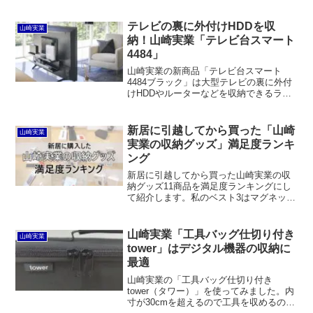
テレビの裏に外付けHDDを収
山崎実業
納！山崎実業「テレビ台スマート
4484」
山崎実業の新商品「テレビ台スマート
4484ブラック」は大型テレビの裏に外付
けHDDやルーターなどを収納できるラッ
クです。VESA規格に対応した40型以上
の薄型テレビに取り付け可能となってい
ます。「薄型テレビ上ラック スマート」
新居に引越してから買った「山崎
山崎実業
もVESA規格に対応した40型以上の薄型
実業の収納グッズ」満足度ランキ
テレビに取り付け可能な、テレビ上に小
ング
物などを置くためのラックです。
新居に引越してから買った山崎実業の収
納グッズ11商品を満足度ランキングにし
て紹介します。私のベスト3はマグネット
コンパクトティッシュケースTOWER、マ
グネット&シンク扉ゴミ箱TOWER、目隠
し分別ダストワゴン3分別TOWER。それ
山崎実業「工具バッグ仕切り付き
山崎実業
以外も良いものばかりです。
tower」はデジタル機器の収納に
最適
山崎実業の「工具バッグ仕切り付き
tower（タワー）」を使ってみました。内
寸が30cmを超えるので工具を収めるのに