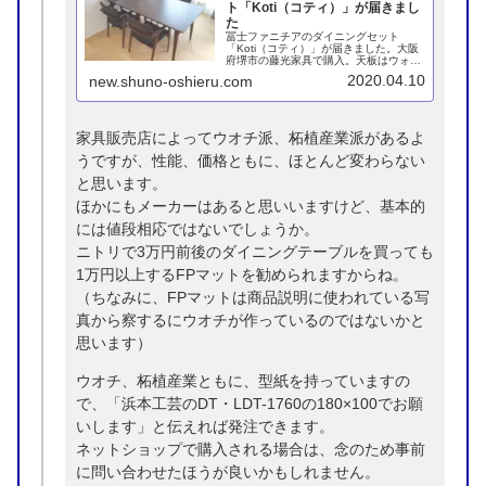
ト「Koti（コティ）」が届きまし
た
冨士ファニチアのダイニングセット
「Koti（コティ）」が届きました。大阪
府堺市の藤光家具で購入。天板はウォー
ルナット無垢、アームチェアは布張りで
2020.04.10
new.shuno-oshieru.com
す。末広がりの脚形状は美しいだけでな
く、座り降りの際にテーブルの脚にぶつ
けることがなく大変合理的です。
家具販売店によってウオチ派、柘植産業派があるよ
うですが、性能、価格ともに、ほとんど変わらない
と思います。
ほかにもメーカーはあると思いいますけど、基本的
には値段相応ではないでしょうか。
ニトリで3万円前後のダイニングテーブルを買っても
1万円以上するFPマットを勧められますからね。
（ちなみに、FPマットは商品説明に使われている写
真から察するにウオチが作っているのではないかと
思います）
ウオチ、柘植産業ともに、型紙を持っていますの
で、「浜本工芸のDT・LDT-1760の180×100でお願
いします」と伝えれば発注できます。
ネットショップで購入される場合は、念のため事前
に問い合わせたほうが良いかもしれません。