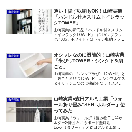
はちょっと長すぎ、深さも持て余しま
す。なので、ビデオカメラやニンテンド
ーSwitchを収納してみたところちょうど
薄い！隠す収納もOK！山崎実業
山崎実業
良い感じでした。
「ハンドル付きスリムトイレラッ
クTOWER」
山崎実業の新商品「ハンドル付きスリム
トイレラックTOWER」（4307：ブラッ
ク/4306：ホワイト）はトイレ収納ラック
としては珍しいスチール製で奥行は13cm
とスリム。裏返せば「隠す収納」にもな
ります。
オシャレなのに機能的！山崎実業
山崎実業
「米びつTOWER・シンク下＆袋
ごと」
山崎実業の「シンク下米びつTOWER」と
「袋ごと米びつTOWER」はシンプルでス
タイリッシュなのに機能的なライススト
ッカーです。前者は最後までお米をすく
いやすく、後者は米袋をそのまま収納で
きます。また、いずれもパッキン付きで
山崎実業×森田アルミ工業「ウォ
山崎実業
密閉が可能ですが、フタが閉めにくいう
ール折り畳み”SEN”ホルダー」使
えに壊れやすそうです。
ってみた
山崎実業「ウォール折り畳み物干し竿ホ
ルダー2個組 石こうボード壁対応
tower（タワー）」と森田アルミ工業