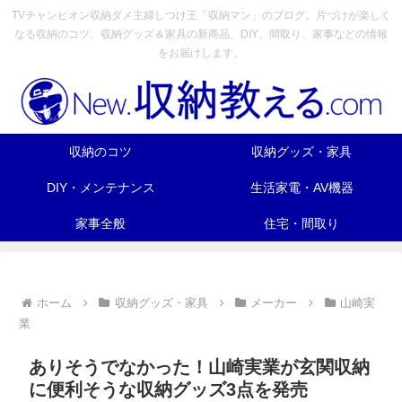
TVチャンピオン収納ダメ主婦しつけ王「収納マン」のブログ。片づけが楽しく
なる収納のコツ、収納グッズ＆家具の新商品、DIY、間取り、家事などの情報
をお届けします。
収納のコツ
収納グッズ・家具
DIY・メンテナンス
生活家電・AV機器
家事全般
住宅・間取り
ホーム
収納グッズ・家具
メーカー
山崎実
業
ありそうでなかった！山崎実業が玄関収納
に便利そうな収納グッズ3点を発売