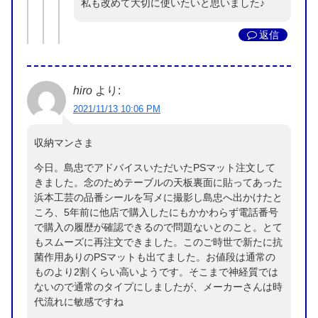
私も改めて大切に使いたいと思いました♪
返信
hiro
より:
2021/11/13 10:06 PM
収納マンさま
今日。島忠でアドバイスいただいたPSマット注文して
きました。念のためテーブルの天板裏面に貼ってあった
浜本工芸の品番シールを写メに撮影し島忠へ出かけたと
ころ、5年前に他店で購入したにもかかわらず電話番号
で購入の履歴が確認できるので問題ないとのこと。とて
もスムーズに再注文できました。このご時世で新たに抗
菌作用ありのPSマットも出てました。お値段は通常の
ものより2割くらい高いようです。そこまで神経質では
ないので通常のタイプにしましたが、メーカーさんは時
代流れに敏感ですね