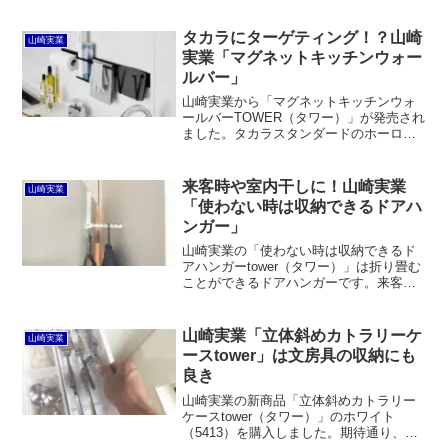
「simple laundry bar SEN（セン）」のお
うちまわり限定セットを使ってみまし
た。いずれもノイズレスなデザインで室
タカラにターゲティング！？山崎
山崎実業
内物干しなのに生活感が生じません。一
実業「マグネットキッチンウォー
方で、それら自体のボリュームはミニマ
ルバー」
ムだけど洋服などを掛けるとワードロー
ブ同等の圧迫感が生じます。
山崎実業から「マグネットキッチンウォ
ールバーTOWER（タワー）」が発売され
ました。タカラスタンダードのホーロー
キッチンパネルなどのスチール面に磁石
でくっつくツールバーです。自立式メッ
シュパネル用のオプションパーツ11種が
来客時や室内干しに！山崎実業
山崎実業
そのまま使えます。
「使わない時は収納できるドアハ
ンガー」
山崎実業の「使わない時は収納できるド
アハンガーtower（タワー）」は折り畳む
ことができるドアハンガーです。来客時
のコート掛けや室内干しに最適。ドアに
キズがつく心配がないし、ハンガー部が
長いし、デザインも質感も上々で、100均
山崎実業「立体斜めカトラリーケ
山崎実業
のものとは全然違います。
ースtower」は文房具の収納にも
良き
山崎実業の新商品「立体斜めカトラリー
ケースtower（タワー）」のホワイト
（5413）を購入しました。期待通り、フ