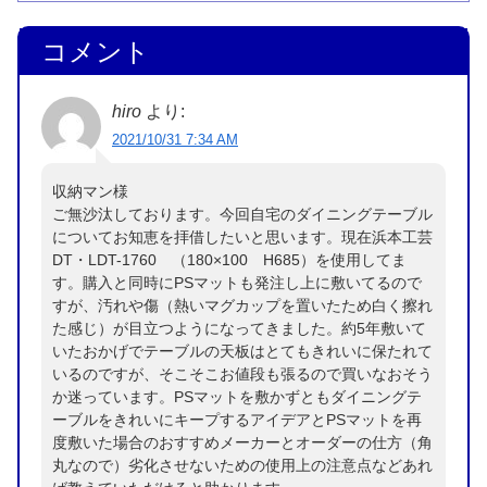
コメント
hiro
より:
2021/10/31 7:34 AM
収納マン様
ご無沙汰しております。今回自宅のダイニングテーブル
についてお知恵を拝借したいと思います。現在浜本工芸
DT・LDT-1760 （180×100 H685）を使用してま
す。購入と同時にPSマットも発注し上に敷いてるので
すが、汚れや傷（熱いマグカップを置いたため白く擦れ
た感じ）が目立つようになってきました。約5年敷いて
いたおかげでテーブルの天板はとてもきれいに保たれて
いるのですが、そこそこお値段も張るので買いなおそう
か迷っています。PSマットを敷かずともダイニングテ
ーブルをきれいにキープするアイデアとPSマットを再
度敷いた場合のおすすめメーカーとオーダーの仕方（角
丸なので）劣化させないための使用上の注意点などあれ