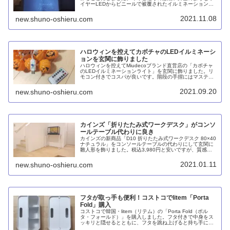
イヤーLEDからビニールで被覆されたイルミネーションに
変更したところ。おかげで設置は昨年より容易だった一
方、光量が不足しているように感じられました。
2021.11.08
new.shuno-oshieru.com
ハロウィンを控えてカボチャのLEDイルミネーシ
ョンを玄関に飾りました
ハロウィンを控えてMiudecoブランド直営店の「カボチャ
のLEDイルミネーションライト」を玄関に飾りました。リ
モコン付きでコスパが良いです。階段の手摺にはマステ＋
超強力両面テープで、天井にはホッチキスで吊り下げまし
た。
2021.09.20
new.shuno-oshieru.com
カインズ「折りたたみ式ワークデスク」がコンソ
ールテーブル代わりに良き
カインズの新商品「D10 折りたたみ式ワークデスク 80×40
ナチュラル」をコンソールテーブルの代わりにして玄関に
雛人形を飾りました。税込3,980円と安いですが、質感は
おねだん以上だと思います。折り畳めば厚み70mmとなり
省スペースで収納できるのもメリットです。
2021.01.11
new.shuno-oshieru.com
フタが取っ手も便利！コストコでlitem「Porta
Fold」購入
コストコで韓国・litem（リテム）の「Porta Fold（ポル
タ・フォールド）」を購入しました。フタ付きで中身をス
ッキリと隠せるとともに、フタを跳ね上げると持ち手にな
るギミックが便利です。仕切り板をすべて取り外せること