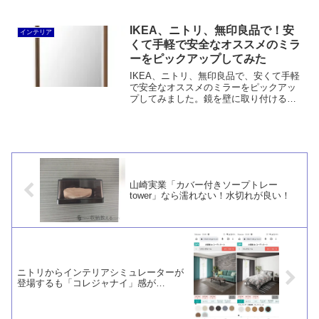
識してディスプレイスペースを設けた
り、生活感のある小物はボックスにまと
めたり、本の表紙をディスプレイすると
IKEA、ニトリ、無印良品で！安
インテリア
効果的です。
くて手軽で安全なオススメのミラ
ーをピックアップしてみた
IKEA、ニトリ、無印良品で、安くて手軽
で安全なオススメのミラーをピックアッ
プしてみました。鏡を壁に取り付けると
洋服のコーディネートの際に便利なだけ
でなく、部屋が広く見えるという効果も
あります。価格も安いので、ぜひ活用し
ましょう。
山崎実業「カバー付きソープトレー
tower」なら濡れない！水切れが良い！
ニトリからインテリアシミュレーターが
登場するも「コレジャナイ」感が…