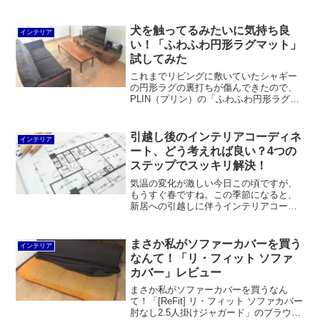
ツ）、アスパラガス（オオミドリボウ
キ）、フィカス・ティネケ（インドゴム
ノキ）。草花を育てるのが苦手な私でも
犬を触ってるみたいに気持ち良
インテリア
水をやるだけでOK。土を交換したり肥料
い！「ふわふわ円形ラグマット」
をやる必要もありません。
試してみた
これまでリビングに敷いていたシャギー
の円形ラグの裏打ちが傷んできたので、
PLIN（プリン）の「ふわふわ円形ラグマ
ット」に変えてみました。犬を触ってい
るみたいに柔らかくて長い毛足です。芯
にウレタンが入っているのか、踏み心地
引越し後のインテリアコーディネ
インテリア
も気持ち良いです。おまけに軽くて安
ート、どう考えれば良い？4つの
い！
ステップでスッキリ解決！
気温の変化が激しい今日この頃ですが、
もうすぐ春ですね。この季節になると、
新居への引越しに伴うインテリアコーデ
ィネートのご相談が増えます。基本的に
引越しの後でも普段の模様替えでもイン
テリアコーディネートの基本は変わりま
まさか私がソファーカバーを買う
インテリア
せん。ただ、引越したから...
なんて！「リ・フィット ソファ
カバー」レビュー
まさか私がソファーカバーを買うなん
て！「[ReFit] リ・フィット ソファカバー
肘なし2.5人掛けジャガード」のブラウン