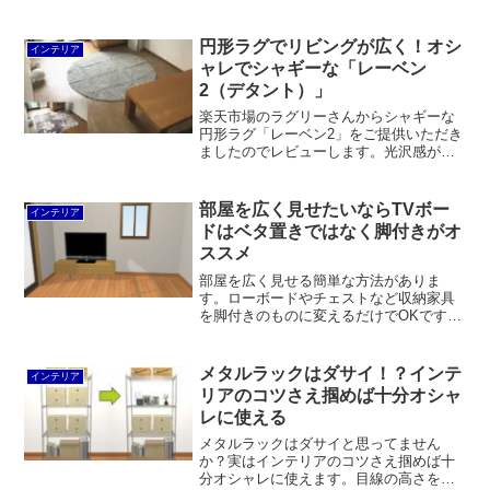
色をを買ってみました。思ったよりも簡
単に被せることができて、しかもズレな
いし、見た目もかなり良くなりました。
円形ラグでリビングが広く！オシ
インテリア
触り心地も良いです。
ャレでシャギーな「レーベン
2（デタント）」
楽天市場のラグリーさんからシャギーな
円形ラグ「レーベン2」をご提供いただき
ましたのでレビューします。光沢感があ
り美しく、表面がふわっとしていて気持
ち良い。小ぶりな円形なのでリビングが
広く見えます。正式な商品名はデタン
部屋を広く見せたいならTVボー
インテリア
ト。販売元は荻原、製造元は泉州・泉大
ドはベタ置きではなく脚付きがオ
津市の吉田房織物と思われます。
ススメ
部屋を広く見せる簡単な方法がありま
す。ローボードやチェストなど収納家具
を脚付きのものに変えるだけでOKです。
それだけで床が見える面積が増え、部屋
が広く感じられるようになります。
メタルラックはダサイ！？インテ
インテリア
リアのコツさえ掴めば十分オシャ
レに使える
メタルラックはダサイと思ってません
か？実はインテリアのコツさえ掴めば十
分オシャレに使えます。目線の高さを意