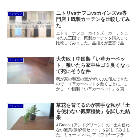
ニトリvsナフコvsカインズvs専
インテリア
門店！既製カーテンを比較してみ
た
ニトリ、ナフコ、カインズ、カーテンじ
ゅたん王国で、既製カーテンを購入して
比較してみました。品揃えが豊富で品質
も価格も良いと感じたのはナフコ。ニト
リは品揃えこそ十分ですが、品質はおね
だん相当。カーテンじゅうたん王国は専
大失敗！中国製「い草カーペッ
インテリア
門店の割りにイマイチ。もっとも最悪だ
ト」敷いたら家中生ゴミ臭くなっ
ったのはカインズでした。
て死にそうな件
我が家の和室の畳がずいぶん傷んできた
ので、イ草カーペットを敷くことに。し
かし、中国製「い草カーペット」を買っ
たら大失敗。家中が生ゴミ臭くなって死
にそうになりました。畳はやっぱり国産
でないといけません。
草花を育てるのが苦手な私が「土
インテリア
を使わない観葉植物」を試した結
果
&Green（アンドグリーン）の「土を使わ
ない観葉植物3個セット」を試してみまし
た。ミューレンベキア（ワイヤープラン