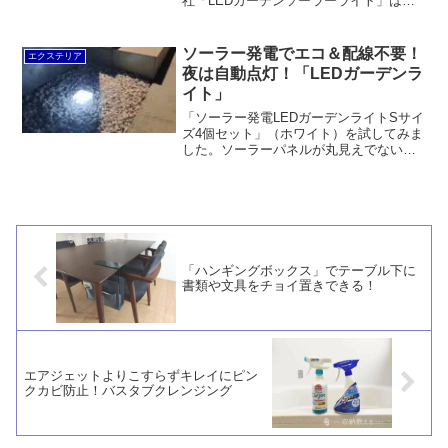
社「LEDガーデンソーラーライト」は半
年も経たずに内部に水が侵入してしまい
ましたが、それに比べるとこちらは防水
性が期待できる構造です。角度を変えら
ソーラー発電でエコ＆配線不要！
エクステリア
れるというのはユニークですし、やさし
夜は自動点灯！「LEDガーデンラ
いあかりで雰囲気は悪くないと思いま
イト」
す。
「ソーラー発電LEDガーデンライトSサイ
ズ4個セット」（ホワイト）を試してみま
した。ソーラーパネルが丸見えでないの
がGood。驚くほど明るくて10m以上離れ
ていても視認できます。センサーで夜間
だけ自動点灯します。
「ハンギングボックス」でテーブル下に
書類や文具をチョイ置きできる！
エアジェットよりこすらずキレイにピン
クカビ防止！バスタブクレンジング