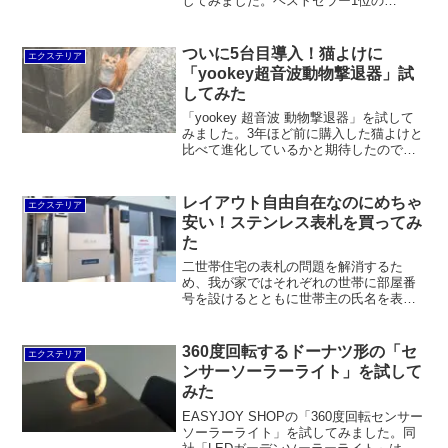
してみました。ベストセラー1位の
Aokeou「平成31年進化版」は敷地の角に
置くのに最適。Powsureの振動ブザー付
きは誤作動が多くて使い物にならず。
ついに5台目導入！猫よけに
エクステリア
HAUSPROFIのは低価格で無難な感じ。
「yookey超音波動物撃退器」試
Aokeouの3面タイプは360度カバーできる
してみた
のは良かったです。
「yookey 超音波 動物撃退器」を試して
みました。3年ほど前に購入した猫よけと
比べて進化しているかと期待したのです
が、サイズが小さく、ソーラーパネルも
バッテリー容量も小さいです。機能的に
もLEDフラッシュと超音波を同時に発す
レイアウト自由自在なのにめちゃ
エクステリア
るモードはなく、誤作動も普通に起こし
安い！ステンレス表札を買ってみ
ます。
た
二世帯住宅の表札の問題を解消するた
め、我が家ではそれぞれの世帯に部屋番
号を設けるとともに世帯主の氏名を表示
することにしました。しかし、そんなに
都合の良い表札というのはなかなかあり
ません。そこで、楽天市場でレイアウト
360度回転するドーナツ形の「セ
エクステリア
自由自在の安いステンレス表札とアクリ
ンサーソーラーライト」を試して
ル表札を購入しました。
みた
EASYJOY SHOPの「360度回転センサー
ソーラーライト」を試してみました。同