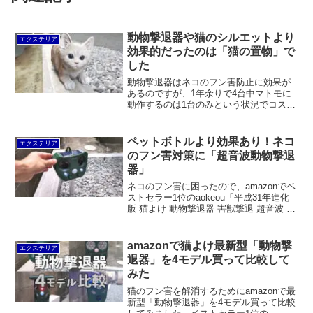
動物撃退器や猫のシルエットより
エクステリア
効果的だったのは「猫の置物」で
した
動物撃退器はネコのフン害防止に効果が
あるのですが、1年余りで4台中マトモに
動作するのは1台のみという状況でコスパ
が悪いです。そこで、コンパルの「猫に
はネコだ」を試すも効果がなく、実家に
あった猫の置物を置いてみると猫が警戒
ペットボトルより効果あり！ネコ
エクステリア
してほとんど来なくなりました。
のフン害対策に「超音波動物撃退
器」
ネコのフン害に困ったので、amazonでベ
ストセラー1位のaokeou「平成31年進化
版 猫よけ 動物撃退器 害獣撃退 超音波 ソ
ーラー充電」を買って設置してみまし
た。レビューが操作されているように思
いますが、ペットボトルよりは確実に効
amazonで猫よけ最新型「動物撃
エクステリア
果があると思います。
退器」を4モデル買って比較して
みた
猫のフン害を解消するためにamazonで最
新型「動物撃退器」を4モデル買って比較