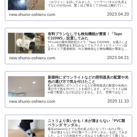
（ホワイト）を試してみました。ソーラーパネルが丸見え
でないのがGood。驚くほど明るくて10m以上離れていて
も視認できます。センサーで夜間だけ自動点灯します。
2023.04.20
new.shuno-oshieru.com
有料プランなしでも検知機能が豊富！「Tapo
C320WS」設置してみた
TP-Linkの屋外用防犯カメラ「Tapo C320WS」を購入しま
した。月額料金を支払わなくてもアクティビティゾーン設
定やエリア通過検知、AI人物検知など検知機能が豊富なの
が素晴らしいです。ただし、公道に面している場合はヘッ
ドライトで誤検知することが多いです。
2023.04.21
new.shuno-oshieru.com
新築時にダウンライトなどの照明器具の配置や光
色の選び方で気を付けたこと
私が新築時にダウンライトなどの照明器具の配置や光色の
選び方で気を付けたことを紹介します。ダウンライトは線
or面で配置しなければなりません。また、空間ではなく壁
を照らすと雰囲気が良くなります。天井照明だけに頼ら
ず、コストを抑えるためにもダウンライトは必要最小限に
2020.11.10
new.shuno-oshieru.com
しました。
ニトリより良いかも！水が溜まらない「PVC製
ベランダ サンダル」
最近amazonなどでも売れ筋上位になっているのと同じ
「水が溜まらないPVC製ベランダサンダル」を試してみま
した。ニトリの水抜きサンダルよりも軟らかくて痛くな