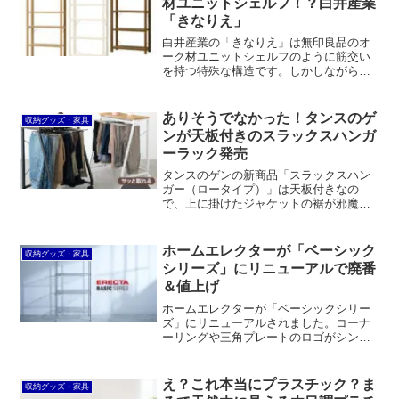
材ユニットシェルフ！？白井産業
「きなりえ」
白井産業の「きなりえ」は無印良品のオ
ーク材ユニットシェルフのように筋交い
を持つ特殊な構造です。しかしながら、
表面材がプリント合板のため安っぽく見
えます。一方で、価格が少し安いほか、
サイズオーダー対応、カラー3色展開とい
ありそうでなかった！タンスのゲ
収納グッズ・家具
うメリットもあります。
ンが天板付きのスラックスハンガ
ーラック発売
タンスのゲンの新商品「スラックスハン
ガー（ロータイプ）」は天板付きなの
で、上に掛けたジャケットの裾が邪魔に
なりません。また、上にモノを置くこと
もできますし、クローゼットの外で使っ
たときにホコリが掛かるのを防ぐ役割も
ホームエレクターが「ベーシック
収納グッズ・家具
あります。
シリーズ」にリニューアルで廃番
＆値上げ
ホームエレクターが「ベーシックシリー
ズ」にリニューアルされました。コーナ
ーリングや三角プレートのロゴがシンプ
ルになるなど変更点が多数。同時に、廃
番品がたくさん出ており、ポールは
SUS304からSUS430にスペックダウン、
え？これ本当にプラスチック？ま
収納グッズ・家具
5割以上も値上げされたパーツもありま