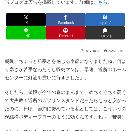
当ブログは広告を掲載しています。詳細は
こちら
。
X
Facebook
はてブ
LINE
Pinterest
コメント
2017.10.28
2025.01.02
朝晩、ちょっと肌寒さを感じる季節になりましたね。何よ
り寒さが苦手なわたくし収納マンは、早速、近所のホーム
センターに灯油を買いに行きましたよ。
そしたら、値段が今年の春のまんまで、めちゃぐちゃ高く
て大失敗！近所のガソリンスタンドだったらもっと安かっ
たのに。日頃、節約に努めている私としては、こういうの
が結構ボディーブローのように効くんですよね～（苦笑）