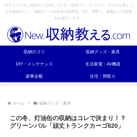
TVチャンピオン収納ダメ主婦しつけ王「収納マン」のブログ。片づけが楽しく
なる収納のコツ、収納グッズ＆家具の新商品、DIY、間取り、家事などの情報
をお届けします。
収納のコツ
収納グッズ・家具
DIY・メンテナンス
生活家電・AV機器
家事全般
住宅・間取り
ホーム
収納グッズ・家具
この冬、灯油缶の収納はコレで決まり！？
グリーンパル「頑丈トランクカーゴ620」