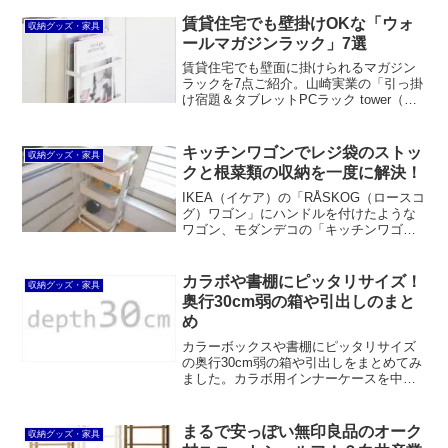
賃貸住宅でも壁掛けOKな「ウォ
収納グッズ・家具
ールマガジンラック」7選
賃貸住宅でも壁面に掛けられるマガジン
ラックを7点ご紹介。山崎実業の「引っ掛
け宿題＆タブレットPCラック tower（タ
ワー）」はサイドボードなどの扉に引っ
掛けるマガジンラック。石こうボード壁
に取り付けるタイプやマグネットでくっ
キッチンワゴンでレジ袋のストッ
収納グッズ・家具
つけるタイプもあります。
クと根菜類の収納を一度に解決！
IKEA（イケア）の「RÅSKOG（ロースコ
グ）ワゴン」にハンドルを付けたような
ワゴン、モダンデコの「キッチンワゴン
kw01」がキッチンで一石三鳥の大活躍！
レジ袋ストッカーとして、根菜類の収納
スペースとして、さらに水切りバスケッ
カラボや書棚にピッタリサイズ！
収納グッズ・家具
トを置く場所としても。
奥行30cm弱の箱や引出しのまと
め
カラーボックスや書棚にピッタリサイズ
の奥行30cm弱の箱や引出しをまとめてみ
ました。カラボ用インナーケースを中心
に、ニトリ、無印良品、ホームセンタ
ー、100円ショップなどの商品を総結集。
サイズ、価格、カラバリなども一覧にし
まるで安っぽい無印良品のオーク
収納グッズ・家具
ています。