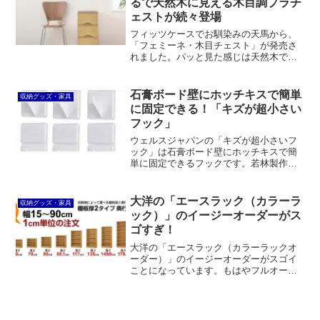
るで天然木に見える木目調プラチ
す。
ェストが続々登場
フィッツケースでお馴染みの天馬から、
「フェミーネ・木目チェスト」が発売さ
れました。パッと見た感じは天然木でで
きているように見えますが、引出しの前
板に木目調のプリントを施したプラスチ
ック製のチェストなのです。こういう新
石膏ボード壁にホッチキスで簡単
収納グッズ・家具
しい取り組みはいかにも天...
に固定できる！「キズが超小さい
フック」
ウェルスジャパンの「キズが超小さいフ
ック」は石膏ボード壁にホッチキスで簡
単に固定できるフックです。若林製作所
の「壁美人」もホッチキスで固定します
が価格が高いので、こちらはコスパが良
いと言えます。
大洋の「エースラック（カラーラ
収納グッズ・家具
ック）」のイージーオーダーがス
ゴすぎ！
大洋の「エースラック（カラーラックオ
ーダー）」のイージーオーダーがスゴイ
ことになっています。もはやフルオーダ
ーと言って良いレベルです。幅1cmのサ
イズオーダーはもちろんのこと、奥行、
高さも選べますし、カラーは12色、幅木
よけカット加工や配線裏板穴加工もでき