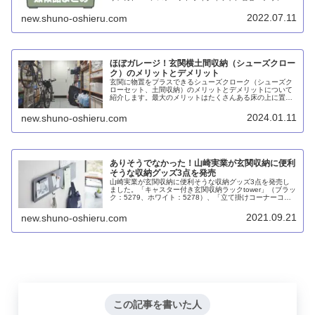
などが販売しているものもそれぞれに特徴があって魅力的
です。
2022.07.11
new.shuno-oshieru.com
ほぼガレージ！玄関横土間収納（シューズクロー
ク）のメリットとデメリット
玄関に物置をプラスできるシューズクローク（シューズク
ローセット、土間収納）のメリットとデメリットについて
紹介します。最大のメリットはたくさんある床の上に置き
たくないモノを置く場所を確保できるということでしょ
う。デメリットはスペースが必要なうえに、間取りに組み
2024.01.11
new.shuno-oshieru.com
込むのが難しいことです。
ありそうでなかった！山崎実業が玄関収納に便利
そうな収納グッズ3点を発売
山崎実業が玄関収納に便利そうな収納グッズ3点を発売し
ました。「キャスター付き玄関収納ラックtower」（ブラッ
ク：5279、ホワイト：5278）、「立て掛けコーナーコー
トハンガーtower」（ホワイト：5550、ブラック：
5551）、「フック付きウォールスチールパネル ワイド
2021.09.21
new.shuno-oshieru.com
tower」（ブラック：5531、ホワイト：5530）とも、あり
そうでなかった商品だと思います。
この記事を書いた人