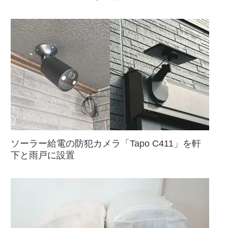
ソーラー給電の防犯カメラ「Tapo C411」を軒
下と雨戸に設置