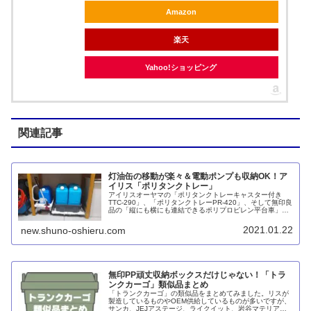
Amazon
楽天
Yahoo!ショッピング
関連記事
灯油缶の移動が楽々＆電動ポンプも収納OK！ア
イリス「ポリタンクトレー」
アイリスオーヤマの「ポリタンクトレーキャスター付き
TTC-290」、「ポリタンクトレーPR-420」、そして無印良
品の「縦にも横にも連結できるポリプロピレン平台車」を
使って、灯油缶と電動ポンプを収納しました。キャスター
付きで出し入れが容易です。
2021.01.22
new.shuno-oshieru.com
無印PP頑丈収納ボックスだけじゃない！「トラ
ンクカーゴ」類似品まとめ
「トランクカーゴ」の類似品をまとめてみました。リスが
製造しているものやOEM供給しているものが多いですが、
サンカ、JEJアステージ、ライクイット、岩谷マテリアル