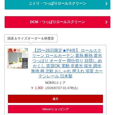
ニトリ・つっぱりロールスクリーン
DCM・つっぱりロールスクリーン
国産＆サイズオーダー＆柄豊富
【25〜26日限定★P4倍】 ロールスク
リーン ロールカーテン 遮熱 断熱 遮光
つっぱり オーダー 間仕切り 目隠し め
かくし 賃貸OK 電動 非遮光 採光 調光
無地 柄 北欧 おしゃれ 押入れ 浴室 カー
テンレール 日本製
NOKKIストア
￥ 1,900
（2026/07/27 01:47時点）
楽天
Yahoo!ショッピング