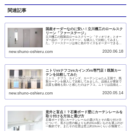
関連記事
国産オーダーなのに安い！立川機工のロールスク
リーン「ファーステージ」
立川機工の既製品ロールスクリーン「ティオリオ」とオー
ダー品の「ファーステージ」を購入して比較してみまし
た。ファーステージは単に色やサイズをオーダーできるだ
けでなく、ブラケットが位置調整可能な金属製。しかもサ
イズによっては意外と安いです。
2020.06.18
new.shuno-oshieru.com
ニトリvsナフコvsカインズvs専門店！既製カー
テンを比較してみた
ニトリ、ナフコ、カインズ、カーテンじゅたん王国で、既
製カーテンを購入して比較してみました。品揃えが豊富で
品質も価格も良いと感じたのはナフコ。ニトリは品揃えこ
そ十分ですが、品質はおねだん相当。カーテンじゅうたん
王国は専門店の割りにイマイチ。もっとも最悪だったのは
2020.05.14
new.shuno-oshieru.com
カインズでした。
意外と盲点！？石膏ボード壁にカーテンレールを
取り付ける方法と選び方
石膏ボード壁にカーテンレールの選び方とその取り付け方
について。長さは窓の幅よりも約20cm長いものを選ぶのが
一般的です。またその位置は窓上約10cmくらいが無難でし
ょう。下地がない場合はカベロックやアンカーを使う必要