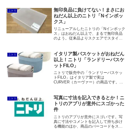
キングスツール、ラダーシェルフ、ネス
トテーブルの5点で、いずれも1台2役を担
無印良品に負けてない！まさにお
ニトリ
うのが大きな特徴となっています。デザ
ねだん以上のニトリ「Nインボッ
インはIDEEのデスクを彷彿とさせる、メ
クス」
ラミン天板とビーチ材。
リニューアルしたニトリの「Nインボック
ス」はおねだん以上で、まるで無印良品
のよう。従来品よりスクエアでスタイリ
ッシュ。フタの天面とボックスの側面は
マット調に仕上げられており、質感への
こだわりが感じられます。
イタリア製バスケットがおねだん
ニトリ
以上！ニトリ「ランドリーバスケ
ットFILO」
ニトリで販売中の「ランドリーバスケッ
トFILO」はイタリア製で実は
CURVER（カーヴァー）の商品です。
amazonや楽天市場で売られているものと
は違いますが、価格はかなり安いです。
網目が美しく、おねだん以上だと思いま
写真に寸法を記入できるとか！ニ
ニトリ
す。
トリのアプリが意外にスゴかった
件
ニトリのアプリが意外にスゴいです。写
真に寸法やコメントを記入して持ち歩け
る機能のほか、商品のバーコードをスキ
ャンしてお気に入り登録できるなど充実