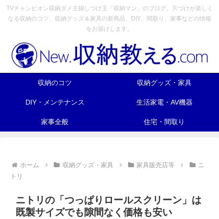
TVチャンピオン収納ダメ主婦しつけ王「収納マン」のブログ。片づけが楽しく
なる収納のコツ、収納グッズ＆家具の新商品、DIY、間取り、家事などの情報
をお届けします。
収納のコツ
収納グッズ・家具
DIY・メンテナンス
生活家電・AV機器
家事全般
住宅・間取り
ホーム
収納グッズ・家具
家具販売店等
ニ
トリ
ニトリの「つっぱりロールスクリーン」は
既製サイズでも隙間なく価格も安い