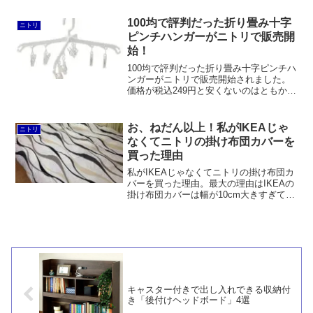
しています。店舗検索もできるし、メン
バーカード機能も搭載しています。
100均で評判だった折り畳み十字
ニトリ
ピンチハンガーがニトリで販売開
始！
100均で評判だった折り畳み十字ピンチハ
ンガーがニトリで販売開始されました。
価格が税込249円と安くないのはともか
く、ダイソーのクローズハンガーと違っ
てピンチが2つずつ重なっているのが残念
です。
お、ねだん以上！私がIKEAじゃ
ニトリ
なくてニトリの掛け布団カバーを
買った理由
私がIKEAじゃなくてニトリの掛け布団カ
バーを買った理由。最大の理由はIKEAの
掛け布団カバーは幅が10cm大きすぎて奥
行が10cm足りないことですが、ニトリの
カバーは生地や縫製のクオリティーもデ
ザインも申し分ないと感じたからです。
キャスター付きで出し入れできる収納付
き「後付けヘッドボード」4選