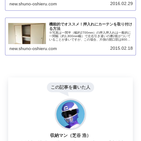
があります。
2016.02.29
new.shuno-oshieru.com
機能的でオススメ！押入れにカーテンを取り付け
る方法
※写真は一間半（幅約2700mm）の押入押入れは一般的に
一間幅（約1,800mm幅）で左右引き違いの襖2枚がついて
いることが多いですが、この場合、片側の開口部は800mm
程度となり、1,000mm幅程度の布団を出し入れするには意
外と不便です...
2015.02.18
new.shuno-oshieru.com
この記事を書いた人
収納マン（芝谷 浩）