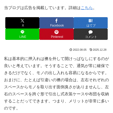
当ブログは広告を掲載しています。詳細は
こちら
。
X
Facebook
はてブ
LINE
Pinterest
コメント
2022.08.05
2025.12.28
私は基本的に押入れは襖を外して開けっぱなしにするのが
良いと考えています。そうすることで、通気が常に確保で
きるだけでなく、モノの出し入れも容易になるからです。
おまけに、たとえば引違いの襖の場合は、左右それぞれの
スペースからモノを取り出す面倒臭さがありませんし、左
右のスペースを跨ぐ形で引出し式衣装ケースや布団を収納
することだってできます。つまり、メリットが非常に多い
のです。