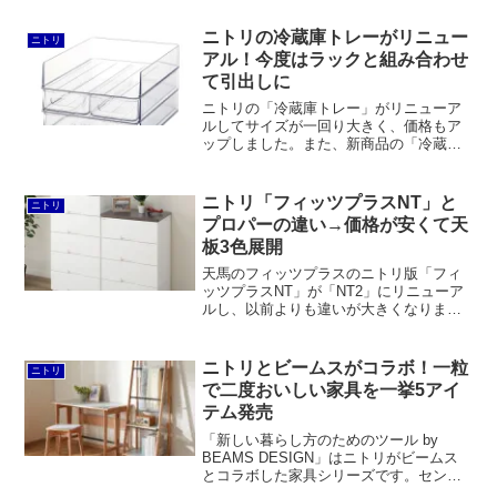
適な大きさで、タンスや食器棚、システ
ムキッチン、デスク、テレビボードな
ニトリの冷蔵庫トレーがリニュー
ニトリ
ど、いろんな場所で使えると思います。
アル！今度はラックと組み合わせ
て引出しに
ニトリの「冷蔵庫トレー」がリニューア
ルしてサイズが一回り大きく、価格もア
ップしました。また、新商品の「冷蔵庫
ラック」と組み合わせて引出しとして使
うこともできます。価格は100円ショップ
の商品と比較するとコスパで劣るもの
ニトリ「フィッツプラスNT」と
ニトリ
の、丈夫なPET樹脂というメリットが活
プロパーの違い→価格が安くて天
かせるのではないかと思います。
板3色展開
天馬のフィッツプラスのニトリ版「フィ
ッツプラスNT」が「NT2」にリニューア
ルし、以前よりも違いが大きくなりまし
た。プロパーが値上げ、天板カラーも1色
になってしまったのに対し、NT2は価格
ほぼ据え置き、カラバリも2色を維持し
ニトリとビームスがコラボ！一粒
ニトリ
て、相対的に魅力がアップしています。
で二度おいしい家具を一挙5アイ
テム発売
「新しい暮らし方のためのツール by
BEAMS DESIGN」はニトリがビームス
とコラボした家具シリーズです。センタ
ーテーブル、コンソールデスク、スタッ