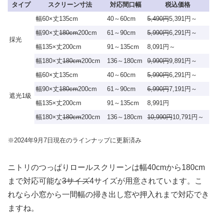
タイプ
スクリーン寸法
対応間口幅
税込価格
幅60×丈135cm
40～60cm
5,490円
5,391円～
幅90×丈
180cm
200cm
61～90cm
5,990円
6,291円～
採光
幅135×丈200cm
91～135cm
8,091円～
幅180×丈
180cm
200cm
136～180cm
9,990円
9,891円～
幅60×丈135cm
40～60cm
5,990円
6,291円～
幅90×丈
180cm
200cm
61～90cm
6,990円
7,191円～
遮光1級
幅135×丈200cm
91～135cm
8,991円
幅180×丈
180cm
200cm
136～180cm
10,990円
10,791円～
※2024年9月7日現在のラインナップに更新済み
ニトリのつっぱりロールスクリーンは幅40cmから180cm
まで対応可能な
3サイズ
4サイズが用意されています。こ
れなら小窓から一間幅の掃き出し窓や押入れまで対応でき
ますね。