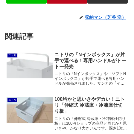
収納マン（芝谷 浩）
関連記事
ニトリの「Nインボックス」が片
ニトリ
手で運べる！専用ハンドルがトー
トー発売
ニトリの「Nインボックス」や「ソフトN
インボックス」が片手で運べる専用ハン
ドルが発売されました。サンカの「イン
ボックス トート」とほぼ同じ商品です
が、ニトリはセット品ではないので手持
ちのボックスに取り付けることができま
100均かと思いきやデカい！ニト
ニトリ
す。
リ「伸縮式 冷蔵庫・冷凍庫仕切
り板」
ニトリの「伸縮式 冷蔵庫・冷凍庫仕切り
板」は100円ショップの商品と同じかと思
いきや、かなり大きいんです。深さ10cm
以上、幅13～24cm程度のプラ箱などに最