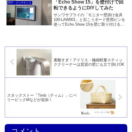
BASE（ウォールベース）」もしくは平
「Echo Show 15」を壁付けで回
DIY・メンテナンス
安伸銅工業の「LABRICO（ラブリコ）ナ
転できるようにDIYしてみた
ゲシレール ブラケット」で1×4材もしく
は2×4材を壁に固定するのが妥当と思われ
サンワサプライの「モニター壁掛け金具
ます。
100-LAW001」と石こうボード壁用ピンを
使ってEcho Show 15を壁に取り付けると
いう当初の目的は達成できませんでした
が、WALL BASEと2×4材を使ってなら
OKということが分かりました。もっと
も、壁に穴を開けても大丈夫ならカベロ
ックを使ったほうが無難です。
素敵すぎ！アイリス・極細軽量スティッ
ククリーナーは賃貸の壁にも立て掛けOK
スタックストー「Timb（ティム）」にベ
リーピックMなどが追加！
コメント