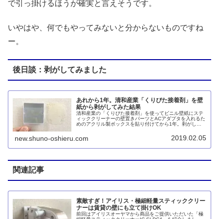
で引っ掛けるほうが確実と言えそうです。
いやはや、何でもやってみないと分からないものですね
ー。
後日談：剥がしてみました
あれから1年。清和産業「くりぴた接着剤」を壁
紙から剥がしてみた結果
清和産業の「くりぴた接着剤」を使ってビニル壁紙にステ
ィッククリーナーの壁置きパーツとACアダプタを入れるた
めのアクリル製ボックスを貼り付けてから1年。剥がして
みた結果をレポートします。結論、基本的にPPシートを使
えば問題ないと思います。
2019.02.05
new.shuno-oshieru.com
関連記事
素敵すぎ！アイリス・極細軽量スティッククリー
ナーは賃貸の壁にも立て掛けOK
前回はアイリスオーヤマから商品をご提供いただいた「極