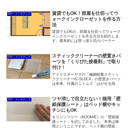
賃貸でもOK！部屋を仕切ってウ
DIY・メンテナンス
ォークインクローゼットを作る方
法
賃貸でもOKの、部屋を仕切ってウォーク
インクローゼットを作る方法を紹介しま
す。基本的には突っ張り式のパーテーシ
ョンとルミナスラックでOK。専用の間仕
切りワードローブを使うという方法もあ
ります。ただし、天井照明の位置に注意
スティッククリーナーの壁置きパ
DIY・メンテナンス
が必要です。
ーツを「くりぴた接着剤」で取り
付け！
アイリスオーヤマの「極細軽量スティッ
ククリーナーIC-SLDC4」の壁置きパーツ
は本来、付属のニトムズ「はがせる両面
壁紙用」で取り付けるものですが、剥が
れてしまったので清和産業「くりぴたフ
ック壁紙用 専用接着剤」で取り付けるこ
ツヤ消しで目立たない！猫用「壁
DIY・メンテナンス
とに。
紙保護シート」はベッド横やキッ
チンにもOK
オリジンツリー（BOOMIE）の「壁紙保
護シート」を試してみました。本来は猫
用ということですが、ベッド横の壁紙に