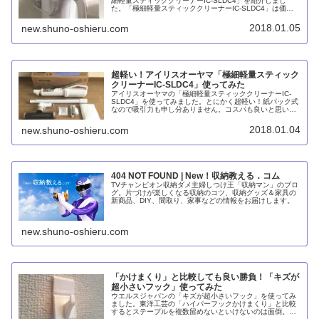
細軽量スティッククリーナーIC-SLDC4」を紹介しまし
た。「極細軽量スティッククリーナーIC-SLDC4」は価格
の割りに質感が良く、競合商品と比べて非常に軽いうえ
に、吸引力もなかなかのも...
2018.01.05
new.shuno-oshieru.com
超軽い！アイリスオーヤマ「極細軽量スティック
クリーナーIC-SLDC4」使ってみた
アイリスオーヤマの「極細軽量スティッククリーナーIC-
SLDC4」を使ってみました。とにかく超軽い！紙パック式
なので吸引力も申し分ありません。コスパも良いと思いま
す。ただ1年間使ってみて、倒すとカバーが外れやすいの
はちょっと難点です。
2018.01.04
new.shuno-oshieru.com
404 NOT FOUND | New！収納教える．コム
TVチャンピオン収納ダメ主婦しつけ王「収納マン」のブロ
グ。片づけが楽しくなる収納のコツ、収納グッズ＆家具の
新商品、DIY、間取り、家事などの情報をお届けします。
new.shuno-oshieru.com
「かけまくり」と比較しても良い勝負！「キズが
超小さいフック」使ってみた
ウエルスジャパンの「キズが超小さいフック」を使ってみ
ました。東洋工芸の「ハイパーフックかけまくり」と比較
するとステープルを複数留めないといけないのは面倒。一