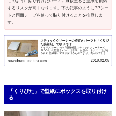
このように貼り付けたいモノに直接塗ると壁紙を損傷
するリスクが高くなります。下の記事のようにPPシー
トと両面テープを使って貼り付けることを推奨しま
す。
スティッククリーナーの壁置きパーツを「くりぴ
た接着剤」で取り付け！
アイリスオーヤマの「極細軽量スティッククリーナーIC-
SLDC4」の壁置きパーツは本来、付属のニトムズ「はがせ
る両面 壁紙用」で取り付けるものですが、剥がれてしまっ
たので清和産業「くりぴたフック壁紙用 専用接着剤」で取
り付けることに。
2018.02.05
new.shuno-oshieru.com
「くりぴた」で壁紙にボックスを取り付け
る