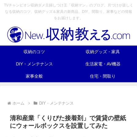
TVチャンピオン収納ダメ主婦しつけ王「収納マン」のブログ。片づけが楽しく
なる収納のコツ、収納グッズ＆家具の新商品、DIY、間取り、家事などの情報
をお届けします。
収納のコツ
収納グッズ・家具
DIY・メンテナンス
生活家電・AV機器
家事全般
住宅・間取り
ホーム
DIY・メンテナンス
清和産業「くりぴた接着剤」で賃貸の壁紙
にウォールボックスを設置してみた