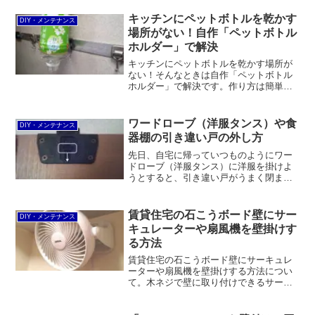
す。一方で、工具としては精度が低く、
組み合わせもあまり日本向けとは言えま
キッチンにペットボトルを乾かす
DIY・メンテナンス
せん。
場所がない！自作「ペットボトル
ホルダー」で解決
キッチンにペットボトルを乾かす場所が
ない！そんなときは自作「ペットボトル
ホルダー」で解決です。作り方は簡単。
針金を曲げ、マグネットクリップに挟む
だけです。
ワードローブ（洋服タンス）や食
DIY・メンテナンス
器棚の引き違い戸の外し方
先日、自宅に帰っていつものようにワー
ドローブ（洋服タンス）に洋服を掛けよ
うとすると、引き違い戸がうまく閉まり
ませんでした。小学生の息子がかくれん
ぼでワードローブの中に入ることがあっ
て、そのときに外れたんでしょう（苦
賃貸住宅の石こうボード壁にサー
DIY・メンテナンス
笑）ワードローブの引き違い...
キュレーターや扇風機を壁掛けす
る方法
賃貸住宅の石こうボード壁にサーキュレ
ーターや扇風機を壁掛けする方法につい
て。木ネジで壁に取り付けできるサーキ
ュレーターなどの使用を前提として、清
水（ニューヒカリ）の「WALL