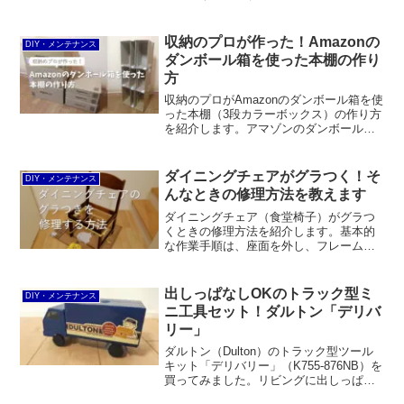
皮脂やジュースの汚れやキズが付くのを
防ぐのに使ったり、キッチンの周りに貼
っても良いと思います。
収納のプロが作った！Amazonの
DIY・メンテナンス
ダンボール箱を使った本棚の作り
方
収納のプロがAmazonのダンボール箱を使
った本棚（3段カラーボックス）の作り方
を紹介します。アマゾンのダンボールを6
個とガムテープを使って、雑誌などを詰
めても崩壊しない程度の強度は確保しま
した。
ダイニングチェアがグラつく！そ
DIY・メンテナンス
んなときの修理方法を教えます
ダイニングチェア（食堂椅子）がグラつ
くときの修理方法を紹介します。基本的
な作業手順は、座面を外し、フレームを
分解して、ダボ穴に接着剤を入れ、改め
て組み直してから、ハタ金やPバンでプレ
スするだけです。ゴムハンマーを上手に
出しっぱなしOKのトラック型ミ
DIY・メンテナンス
使うことがコツです。
ニ工具セット！ダルトン「デリバ
リー」
ダルトン（Dulton）のトラック型ツール
キット「デリバリー」（K755-876NB）を
買ってみました。リビングに出しっぱな
しでも違和感のないかわいいデザインで