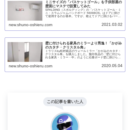
ミニサイズの「バスケットゴール」を子供部屋の
壁面にマステで設置してみた
SPALDING（スポルディング）の「バスケットゴール・ミ
ニ・スラムジャムバックボード 56098CN」はドアに掛け
て使用するのが基本。ですが、敢えてドアに掛けるパーツ
を外し、マスキングテープと両面テープとPPシートを使っ
て壁に貼り付けました。今回はその方法をご紹介します。
2021.03.02
new.shuno-oshieru.com
壁に付けられる家具のミラーより秀逸！「かがみ
のカタチ・クリスタル角」
ミラリスby松村鏡店のウォールミラー「かがみのカタチ・
クリスタル角」を購入しました。無印良品の「壁に付けら
れる家具・ミラー・中」のように石膏ボード壁に掛けられ
ることが特徴のひとつですが、こちらのほうがガッチリ取
り付けできます。また、国産で品質が良いと思います。
2020.05.04
new.shuno-oshieru.com
この記事を書いた人