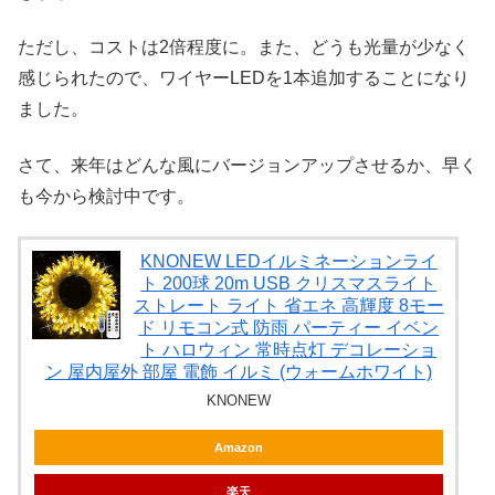
ただし、コストは2倍程度に。また、どうも光量が少なく
感じられたので、ワイヤーLEDを1本追加することになり
ました。
さて、来年はどんな風にバージョンアップさせるか、早く
も今から検討中です。
KNONEW LEDイルミネーションライ
ト 200球 20m USB クリスマスライト
ストレート ライト 省エネ 高輝度 8モー
ド リモコン式 防雨 パーティー イベン
ト ハロウィン 常時点灯 デコレーショ
ン 屋内屋外 部屋 電飾 イルミ (ウォームホワイト)
KNONEW
Amazon
楽天