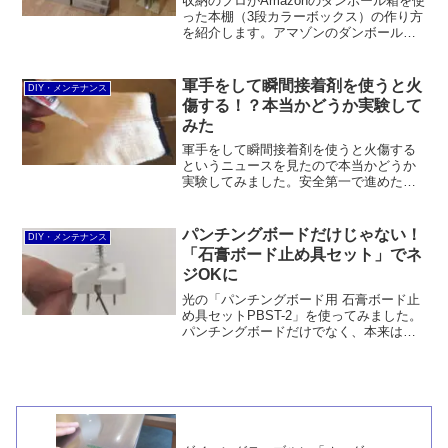
収納のプロがAmazonのダンボール箱を使
った本棚（3段カラーボックス）の作り方
を紹介します。アマゾンのダンボールを6
個とガムテープを使って、雑誌などを詰
めても崩壊しない程度の強度は確保しま
した。
軍手をして瞬間接着剤を使うと火
DIY・メンテナンス
傷する！？本当かどうか実験して
みた
軍手をして瞬間接着剤を使うと火傷する
というニュースを見たので本当かどうか
実験してみました。安全第一で進めた結
果、使用したのがゼリー状の瞬間接着剤
であったためか有意な温度の上昇は見る
ことができませんでした。
パンチングボードだけじゃない！
DIY・メンテナンス
「石膏ボード止め具セット」でネ
ジOKに
光の「パンチングボード用 石膏ボード止
め具セットPBST-2」を使ってみました。
パンチングボードだけでなく、本来はネ
ジで固定するフックやウォールシェルフ
の取付けにも使えます。おまけに価格が
安い。ただし、厚みが13mmあるので、
出っ張りが気になることもあるかもしれ
ません。