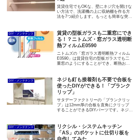
賃貸住宅でもOKな、壁にネジ穴を開けな
い方法で、洗濯機の上に収納棚を作る方
法を7つ紹介します。もっとも簡単な突っ
張り棚を設置する方法から、「WALL
BASE」を使って2×4材を壁に固定したう
えでランドリーラックを取り付ける方法
賃貸の型板ガラスも二重窓にでき
DIY・メンテナンス
まで色々あります。
る！？ニトムズ・窓ガラス透明断
熱フィルムE0590
ニトムズの「窓ガラス透明断熱フィルム
E0590」は賃貸住宅の型板ガラスでも二
重窓のようにすることができ、断熱およ
び結露防止効果が得られます。効果は十
分あると言える一方、施工難易度はかな
り高いと感じます。また、退去時に剥が
ネジも釘も接着剤も不要で合板を
DIY・メンテナンス
すのが大変でした。
使ったDIYができる！「プランク
リップ」
サタデーファクトリーの「プランクリッ
プ」は12mm厚の合板を直角にクリップ
することができるDIYパーツです。ネジも
釘も接着剤も不要で、仮止めのほか、板
を上手に切ったりドライバーを使うのが
苦手な人にも最適です。
リクシル・システムキッチン
DIY・メンテナンス
「AS」のポケットに仕切り板を
自作してみた