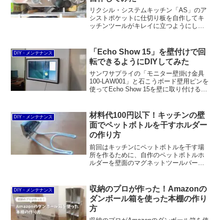
リクシル・システムキッチン「AS」のア
シストポケットに仕切り板を自作してキ
ッチンツールがキレイに立つようにして
みました。材料は100均のPPシートと両
面テープだけ。作り方も簡単で、PPシー
トをカットすればOK。ASのほか、アレ
「Echo Show 15」を壁付けで回
DIY・メンテナンス
スタ、シエラでも、同様の使い方ができ
転できるようにDIYしてみた
ると思います。
サンワサプライの「モニター壁掛け金具
100-LAW001」と石こうボード壁用ピンを
使ってEcho Show 15を壁に取り付けると
いう当初の目的は達成できませんでした
が、WALL BASEと2×4材を使ってなら
OKということが分かりました。もっと
材料代100円以下！キッチンの壁
DIY・メンテナンス
も、壁に穴を開けても大丈夫ならカベロ
面でペットボトルを干すホルダー
ックを使ったほうが無難です。
の作り方
前回はキッチンにペットボトルを干す場
所を作るために、自作のペットボトルホ
ルダーを壁面のマグネットツールバーに
取り付けたことを紹介しました。今回は
そのペットボトルホルダーの作り方を紹
介します。前回キッチンの壁面でペット
収納のプロが作った！Amazonの
DIY・メンテナンス
ボトルを干すホルダーの作...
ダンボール箱を使った本棚の作り
方