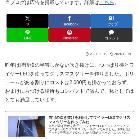
当ブログは広告を掲載しています。詳細は
こちら
。
X
Facebook
はてブ
LINE
Pinterest
コメント
2021.11.08
2024.12.19
昨年は階段横の半畳しかない吹き抜けに、つっぱり棒とワ
イヤーLEDを使ってクリスマスツリーを作りました。ボリ
ュームがある割りにコストは2,000円も掛かっておらず、
おまけに片づける場所もコンパクトで済んで、私としては
とても満足しています。
自宅の吹き抜けを利用してワイヤーLEDでクリス
マスツリーを作ってみた
自宅の吹き抜けを利用してワイヤーLEDイルミネーション
で高さ3mのクリスマスツリーを作ってみました。材料代は
たった2千円ほどでOK。しかも収納スペースもコンパクト
で済みます。ただし、細い針金でできたイルミネーション