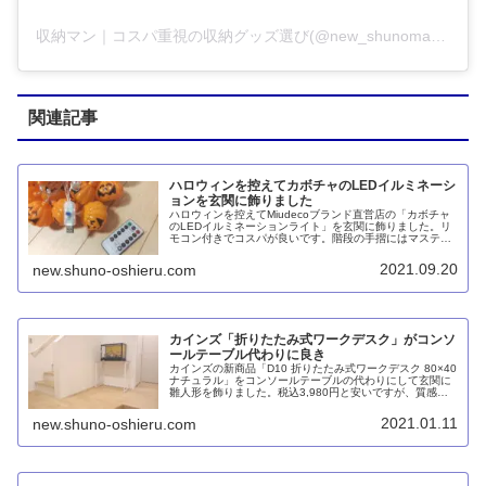
収納マン｜コスパ重視の収納グッズ選び(@new_shunoman)がシェアした投稿
関連記事
ハロウィンを控えてカボチャのLEDイルミネーシ
ョンを玄関に飾りました
ハロウィンを控えてMiudecoブランド直営店の「カボチャ
のLEDイルミネーションライト」を玄関に飾りました。リ
モコン付きでコスパが良いです。階段の手摺にはマステ＋
超強力両面テープで、天井にはホッチキスで吊り下げまし
た。
2021.09.20
new.shuno-oshieru.com
カインズ「折りたたみ式ワークデスク」がコンソ
ールテーブル代わりに良き
カインズの新商品「D10 折りたたみ式ワークデスク 80×40
ナチュラル」をコンソールテーブルの代わりにして玄関に
雛人形を飾りました。税込3,980円と安いですが、質感は
おねだん以上だと思います。折り畳めば厚み70mmとなり
省スペースで収納できるのもメリットです。
2021.01.11
new.shuno-oshieru.com