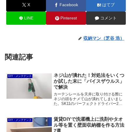
X
Facebook
はてブ
LINE
Pinterest
コメント
収納マン（芝谷 浩）
関連記事
ネジ山が潰れた！対処法をいくつ
DIY・メンテナンス
か試した末に「バイスザウルス」
で解決
カーテンレールを天井に取り付ける際に
ネジの頭をナメて山が潰れてしまいまし
た。SK11のパーフェクトドライバー2や
ベッセルのネジはずしビットで挑戦する
もダメで、エンジニアのネジザウルスVP-
3でようやくネジを回すことができまし
賃貸DIYで洗濯機上に洗剤やタオ
DIY・メンテナンス
た。
ル等を置く壁面収納棚を作る方法
7選