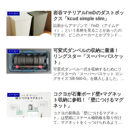
納ボックス」よりも積み重ねやすいフタ
形状になったことが大きな特徴です。ベ
ルトループも付いてキャリアに固定しや
岩谷マテリアルI’mDのダストボッ
メーカー
すくなりました。一方でベンチとして使
クス「kcud simple slim」
うなら従来品のほうが痛くないかもしれ
ません。
以前からアマゾンで「I'mD （アイムデ
ィ）」という名称を見ることがあったの
ですが、どこのメーカーとかブランドな
のかということはあまり考えていません
でした。ところがちょっと調べ物をして
いたときに、それが岩谷マテリアルのブ
可変式ダンベルの収納に最適！
メーカー
ランドだということを...
リングスター「スーパーバスケッ
ト」
可変式ダンベル一式を収納するためにリ
ングスターの「スーパーバスケット ロン
グサイズ SB-560-G」を購入しました。ピ
ッタリ収まるうえ、持ち運びにも支障が
ない頑丈さです。念のため、トラスコ中
山の「トランクカーゴ フラット天板仕様
コクヨが石膏ボード壁×マグネッ
メーカー
浅型 30L GYCFL-50」も試してみまし
ト収納に参戦！「壁につけるマグ
た。
ネット」
コクヨの新商品「壁につけるマグネッ
ト」は壁紙にスチール補助板を取り付け
て、マグネットをくっつけられるように
するものです。まずベースシートをステ