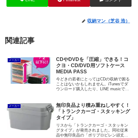
収納マン（芝谷 浩）
関連記事
CDやDVDを「圧縮」できる！コ
メーカー
クヨ・CD/DVD用ソフトケース
MEDIA PASS
今どきの若者にとってはCDの収納で困る
ことはないかもしれません。iTunesでダ
ウンロード購入したり、LINE musicでス
トリーミング再生する人が多いでしょう
から。しかし、物心ついたときにはCDを
買っていた世代の人にとってはCDの収納
無印良品より積み重ねしやすく！
メーカー
と...
「トランクカーゴ・スタッキング
タイプ」
リスから「トランクカーゴ・スタッキン
グタイプ」が発売されました。同社従来
品や無印良品の「ポリプロピレン頑丈収