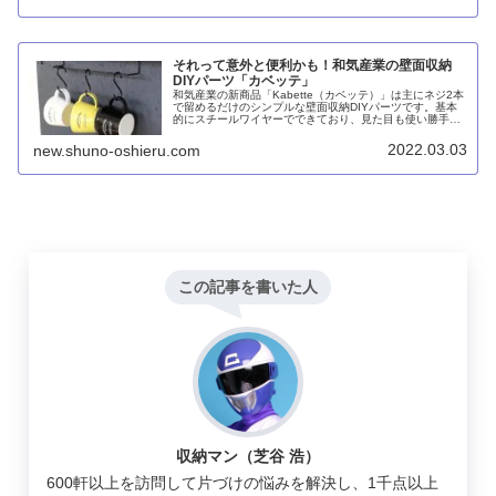
それって意外と便利かも！和気産業の壁面収納
DIYパーツ「カベッテ」
和気産業の新商品「Kabette（カベッテ）」は主にネジ2本
で留めるだけのシンプルな壁面収納DIYパーツです。基本
的にスチールワイヤーでできており、見た目も使い勝手も
分かりやすくて様々な使い方が想定できます。
2022.03.03
new.shuno-oshieru.com
この記事を書いた人
収納マン（芝谷 浩）
600軒以上を訪問して片づけの悩みを解決し、1千点以上