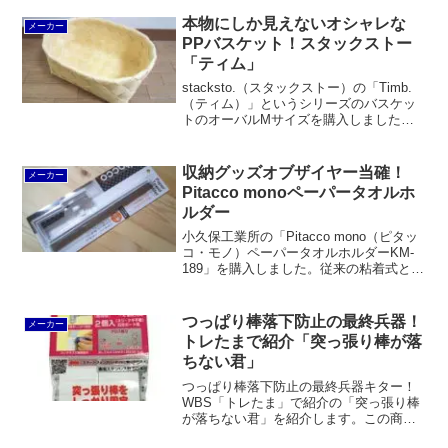
ープルで石膏ボード壁に固定し、粘着テ
ープでスチール補助板を貼り付け。あと
本物にしか見えないオシャレな
メーカー
はマグネット収納を楽しむだけです。専
PPバスケット！スタックストー
用ホッチキスも良くできていると思いま
「ティム」
す。
stacksto.（スタックストー）の「Timb.
（ティム）」というシリーズのバスケッ
トのオーバルMサイズを購入しました。
天然のメタセコイアではなくポリプロピ
レンで作ってあり、フレームはステンレ
スなので水に濡れてもOKです。
収納グッズオブザイヤー当確！
メーカー
Pitacco monoペーパータオルホ
ルダー
小久保工業所の「Pitacco mono（ピタッ
コ・モノ）ペーパータオルホルダーKM-
189」を購入しました。従来の粘着式とは
異なり、貼り直すことができるもので
す。それでいてシッカリと貼り付いてお
り、収納グッズオブザイヤーにふさわし
つっぱり棒落下防止の最終兵器！
メーカー
い商品だと思います。
トレたまで紹介「突っ張り棒が落
ちない君」
つっぱり棒落下防止の最終兵器キター！
WBS「トレたま」で紹介の「突っ張り棒
が落ちない君」を紹介します。この商品
は石膏ボード壁にホッチキスで固定する