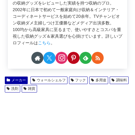
の収納グッズをレビューした実績を持つ収納のプロ。
2002年に日本で初めて一般家庭向け収納＆インテリア・
コーディネートサービスを始めて20余年。TVチャンピオ
ン収納ダメ主婦しつけ王優勝などメディア出演多数。
100均から高級家具に至るまで、使いやすさとコスパを重
視した収納グッズ＆家具選びを心掛けています。詳しいプ
ロフィールは
こちら
。
メーカー
ウォールシェルフ
フック
多用途
調味料
洗剤
雑貨