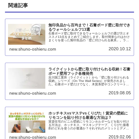
関連記事
無印良品から百均まで！石膏ボード壁に取付でき
るウォールシェルフ13選
石膏ボード壁に取付できるウォールシェルフの選び方とオ
ススメ13点をまとめてご紹介します。取付簡単なのはかけ
まくりを使った無印良品の「壁に付けられる家具」。ライ
ンナップも豊富です。100円ショップのセリアの「アイア
ンウォールラック」も石膏ボード壁用のフックのピンで取
2020.10.12
new.shuno-oshieru.com
り付けできます。
ライクイットから壁に取り付けられる収納！石膏
ボード壁用フック各種発売
吉川国工業所（ライクイット）から「壁に取り付けられる
収納」シリーズ（On The Wall Series）が発売されまし
た。石膏ボード壁だけでなく、木質系壁やコンクリート壁
にも取り付けられる、フック、ポット、ホルダー、ポケッ
ト、ポケット×2の5アイテム、各4色です。
2019.08.05
new.shuno-oshieru.com
ホッチキスvsマステvsくりぴた！賃貸の壁紙に
リモコンを貼り付ける最適な方法は？
賃貸住宅のビニル壁紙にリモコンホルダーなどを貼り付け
る方法は、ホッチキス、マスキングテープ、くりぴた接着
剤のどれを使うのが最適か？それぞれのメリットとデメリ
ットを精査し、壁紙の損傷リスク、施工性、コストの3点
で比較してみました。
2019.02.06
new.shuno-oshieru.com