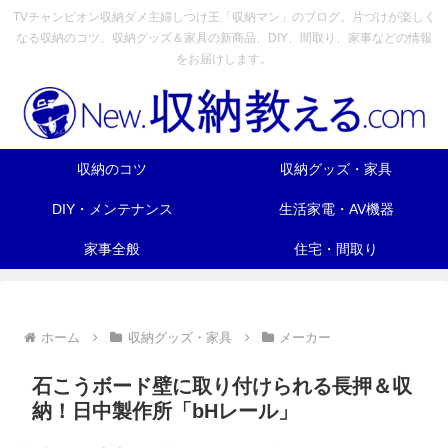
TVチャンピオン収納ダメ主婦しつけ王「収納マン」のブログ。片づけが楽しく
なる収納のコツ、収納グッズ＆家具の新商品、DIY、間取り、家事などの情報
をお届けします。
収納のコツ
収納グッズ・家具
DIY・メンテナンス
生活家電・AV機器
家事全般
住宅・間取り
ホーム
収納グッズ・家具
メーカー
石こうボード壁に取り付けられる長押＆収
納！日中製作所「bHレール」