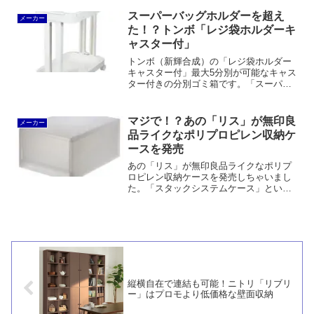
もので、これを突っ張り棒の受けとする
わけです。外しても壁にほとんどキズが
スーパーバッグホルダーを超え
メーカー
残りません。
た！？トンボ「レジ袋ホルダーキ
ャスター付」
トンボ（新輝合成）の「レジ袋ホルダー
キャスター付」最大5分別が可能なキャス
ター付きの分別ゴミ箱です。「スーパー
バッグホルダー」とは異なり伸縮はしま
せんが、シッカリしています。
マジで！？あの「リス」が無印良
メーカー
品ライクなポリプロピレン収納ケ
ースを発売
あの「リス」が無印良品ライクなポリプ
ロピレン収納ケースを発売しちゃいまし
た。「スタックシステムケース」という
商品名で「レギュラー」は無印良品より
引出しの奥行が若干コンパクト。衣装用
の奥行50cmタイプ「ワイド」もありま
す。
縦横自在で連結も可能！ニトリ「リブリ
ー」はプロモより低価格な壁面収納