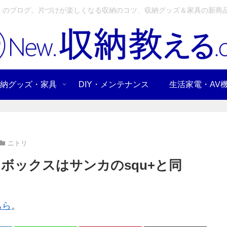
」のブログ。片づけが楽しくなる収納のコツ、収納グッズ＆家具の新商品
納グッズ・家具
DIY・メンテナンス
生活家電・AV
ニトリ
ボックスはサンカのsqu+と同
ちら
。