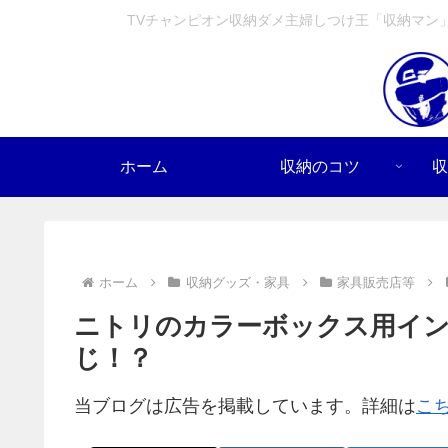
TVチャンピオン収納ダメ主婦しつけ王「収納マン
ホーム
収納のコツ
収
ホーム
収納グッズ・家具
家具販売店等
ニトリのカラーボックス用イン
じ！？
当ブログは広告を掲載しています。詳細は
こ