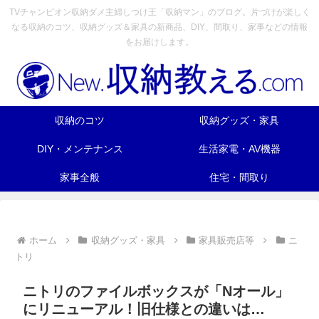
TVチャンピオン収納ダメ主婦しつけ王「収納マン」のブログ。片づけが楽しく
なる収納のコツ、収納グッズ＆家具の新商品、DIY、間取り、家事などの情報
をお届けします。
収納のコツ
収納グッズ・家具
DIY・メンテナンス
生活家電・AV機器
家事全般
住宅・間取り
ホーム
収納グッズ・家具
家具販売店等
ニ
トリ
ニトリのファイルボックスが「Nオール」
にリニューアル！旧仕様との違いは…