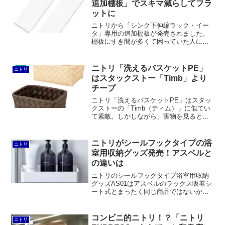
追加棚板」でスキマ減らしてフラ
ットに
ニトリから「シンク下伸縮ラック・イー
タ」専用の追加棚板が発売されました。
棚板にすき間が多くて困っていた人には
朗報だと思います。一方で、これから伸
縮ラックを買うなら山崎実業のtowerや天
馬のファビエを選んだほうがニーズに適
ニトリ「洗えるバスケットPE」
ニトリ
うかもしれません。
はスタックストー「Timb」より
チープ
ニトリ「洗えるバスケットPE」はスタッ
クストーの「Timb（ティム）」に似てい
て素敵。しかしながら、実物を見ると思
いのほかチープです。もっとも、半値以
下と言えるほど安いのですから仕方ない
のかもしれません。
ニトリがシールフックタイプの浴
ニトリ
室用収納グッズ発売！アスベルと
の違いは
ニトリのシールフックタイプ浴室用収納
グッズAS01はアスベルのラックス吸着シ
ート式とまったく同じ商品ではないかと
思われます。それでもニトリのほうが安
いのはメリット。ただ、シールフックと
言いながら粘着式ではなく吸着式という
コンビニ的ニトリ！？「ニトリ
ニトリ
のは残念です。