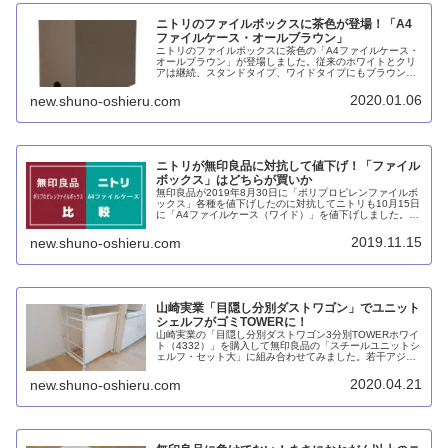
ニトリのファイルボックスに茶色が登場！「A4
ファイルケース・オールブラウン」
ニトリのファイルボックスに茶色の「A4ファイルケース・
オールブラウン」が登場しました。従来のホワイトとクリ
アは継続、スタンドタイプ、ワイドタイプにもブラウンが
追加されています。無印良品にはないカラーなので、良い
感じに差別化できていると思います。
2020.01.06
new.shuno-oshieru.com
ニトリが無印良品に対抗して値下げ！「ファイル
ボックス」はどちらが買いか
無印良品が2019年8月30日に「ポリプロピレンファイルボ
ックス」各種を値下げしたのに対抗してニトリも10月15日
に「A4ファイルケース（ワイド）」を値下げしました。基
本的にはニトリのほうが安いのですが、無印良品週間中は
逆転現象が起こっています。
2019.11.15
new.shuno-oshieru.com
山崎実業「目隠し分別ダストワゴン」でユニット
シェルフがゴミTOWERに！
山崎実業の「目隠し分別ダストワゴン3分別TOWERホワイ
ト（4332）」を購入して無印良品の「スチールユニットシ
ェルフ・セット大」に組み合わせてみました。若干アジャ
スター脚にキャスターが干渉するものの、かなり良い感じ
にフィットしました。上段にはニトリの「A4ファイルケー
2020.04.21
new.shuno-oshieru.com
スワイド」を3つ並べて計6種類の分別ゴミタワーができあ
がりました。