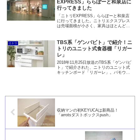
EXPRESS」ららぽーと和泉店に
行ってきました
「ニトリEXPRESS」ららぽーと和泉店
に行ってきました。ニトリエクスプレス
は売場面積が小さく、家具はほとんど扱
わない代わりに売れ筋のホームファッシ
ョンアイテムをギュッと凝縮して展示し
た店舗です。必要なモノをサッとコンビ
TBS系「ゲンバビト」で紹介！ニ
ニトリ
ニ的に買いたい人には便利でしょう。
トリのユニット式食器棚「リガー
レ」
2018年11月25日放送のTBS系「ゲンバビ
ト」で紹介された、ニトリのユニット式
キッチンボード「リガーレ」。パモウナ
の既製品の食器棚が同価格帯で購入でき
ることを考えれば決して安いとは言えま
せん。しかしながらスライドレールには
ヘティヒを使うなど、品質は十分です。
収納マンの初KEYUCAは新商品！
「arrotsダストボックスpush」