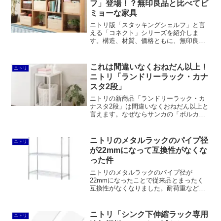
フ」登場！？無印良品と比べてビ
ではないかと勝手に予想しています。
ミョーな家具
ニトリ版「スタッキングシェルフ」と言
える「コネクト」シリーズを紹介しま
す。構造、材質、価格ともに、無印良品
とほとんど同じ。違うところと言えば、
ニトリは棚ダボの穴が開いている、それ
ぞれオプションパーツが違う、無印良品
これは間違いなくおねだん以上！
ニトリ
のウォールナットは価格が少し高いとい
ニトリ「ランドリーラック・カナ
うことくらいでしょうか。
スタ2段」
ニトリの新商品「ランドリーラック・カ
ナスタ2段」は間違いなくおねだん以上と
言えます。なぜならサンカの「ボルカラ
ック 2段」とほぼ同じにもかかわらず価
格が安いからです。しかし、「ワゴン・
カナスタ」はサンカの「カーゴワゴン」
ニトリのメタルラックのパイプ径
ニトリ
と価格はあまり変わりません。
が22mmになって互換性がなくな
った件
ニトリのメタルラックのパイプ径が
22mmになったことで従来品とまったく
互換性がなくなりました。耐荷重など性
能面で大きな問題はないものの、こうも
頻繁に仕様を変えられてはユーザーにデ
メリットが多いです。ポールだけを買え
ニトリ「シンク下伸縮ラック専用
ニトリ
なくなったのも困ったものです。