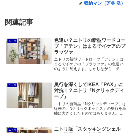
収納マン（芝谷 浩）
関連記事
色違い？ニトリの新型ワードロー
ニトリ
ブ「アテン」はまるでイケアのプ
ラッツァ
ニトリの新型ワードローブ「アテン」は
まるでイケアの「プラッツァ」の色違い
のように見えます。しかしながら、チェ
ストが完成品で組み立てが楽、突っ張り
式で手軽に転倒防止策が図れるというメ
リットがあります。一方で価格はプラッ
奥行を深くしてIKEA「PAX」に
ニトリ
ツァと比較すると高いです。
対抗！？ニトリ「Nクリックディ
ープ」
ニトリの新商品「Nクリックディープ」は
従来の「Nクリックボックス」の奥行を単
純に大きくしたものではありません。幅
や高さ、段数も見直し、AV機器や洋服の
収納に最適化したものと考えられます。
今後はオプションパーツも増やしてIKEA
ニトリ版「スタッキングシェル
ニトリ
のPAXワードローブシステムを目指すの