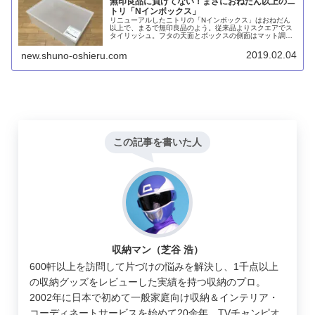
無印良品に負けてない！まさにおねだん以上のニ
トリ「Nインボックス」
リニューアルしたニトリの「Nインボックス」はおねだん
以上で、まるで無印良品のよう。従来品よりスクエアでス
タイリッシュ。フタの天面とボックスの側面はマット調に
仕上げられており、質感へのこだわりが感じられます。
2019.02.04
new.shuno-oshieru.com
この記事を書いた人
収納マン（芝谷 浩）
600軒以上を訪問して片づけの悩みを解決し、1千点以上
の収納グッズをレビューした実績を持つ収納のプロ。
2002年に日本で初めて一般家庭向け収納＆インテリア・
コーディネートサービスを始めて20余年。TVチャンピオ