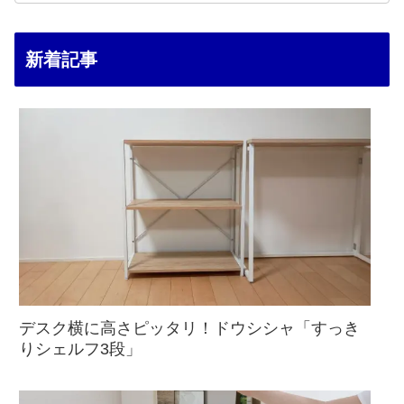
新着記事
デスク横に高さピッタリ！ドウシシャ「すっき
りシェルフ3段」